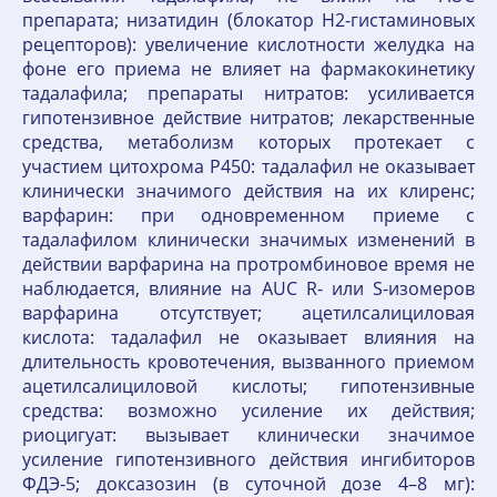
препарата; низатидин (блокатор Н2-гистаминовых
рецепторов): увеличение кислотности желудка на
фоне его приема не влияет на фармакокинетику
тадалафила; препараты нитратов: усиливается
гипотензивное действие нитратов; лекарственные
средства, метаболизм которых протекает с
участием цитохрома Р450: тадалафил не оказывает
клинически значимого действия на их клиренс;
варфарин: при одновременном приеме с
тадалафилом клинически значимых изменений в
действии варфарина на протромбиновое время не
наблюдается, влияние на AUC R- или S-изомеров
варфарина отсутствует; ацетилсалициловая
кислота: тадалафил не оказывает влияния на
длительность кровотечения, вызванного приемом
ацетилсалициловой кислоты; гипотензивные
средства: возможно усиление их действия;
риоцигуат: вызывает клинически значимое
усиление гипотензивного действия ингибиторов
ФДЭ-5; доксазозин (в суточной дозе 4–8 мг):