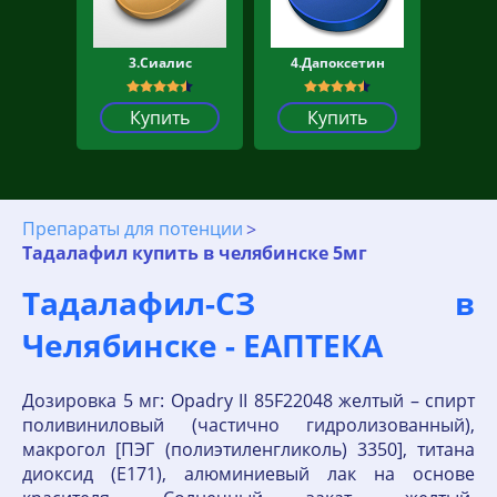
3.Сиалис
4.Дапоксетин
Купить
Купить
Препараты для потенции
Тадалафил купить в челябинске 5мг
Тадалафил-СЗ в
Челябинске - ЕАПТЕКА
Дозировка 5 мг: Opadry II 85F22048 желтый – спирт
поливиниловый (частично гидролизованный),
макрогол [ПЭГ (полиэтиленгликоль) 3350], титана
диоксид (Е171), алюминиевый лак на основе