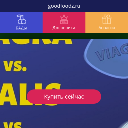
goodfoodz.ru
Дженерики
Аналоги
БАДы
Купить сейчас