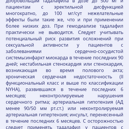
добровольцам тадалафила в дозе до 500 мг и
пациентам с эректильной дисфункцией
многократно, до 100 мг/сут нежелательные
эффекты были такие же, что и при применении
более низких доз. При гемодиализе тадалафил
практически не выводится. Следует учитывать
потенциальный риск развития осложнений при
сексуальной активности у пациентов с
заболеваниями сердечно-сосудистой
системы:инфаркт миокарда в течение последних 90
дней; нестабильная стенокардия или стенокардия,
возникающая во время полового акта;
хроническая сердечная недостаточность (II
функциональный класс и выше по классификации
NYHA), развившаяся в течение последних 6
месяцев; неконтролируемые нарушения
сердечного ритма; артериальная гипотензия (АД
менее 90/50 мм рт.ст.) или неконтролируемая
артериальная гипертензия; инсульт, перенесенный
в течение последних 6 месяцев. С осторожностью
следует применять тадалафил у пациентов с