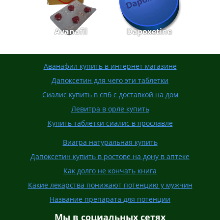
Avanafil
Dapoxetine
Аванафил купить в интернет магазине
Дапоксетин для чего эти таблетки
Сиалис купить в спб с доставкой на дом
Левитра в орле купить
Купить таблетки сиалис в ярославле
Виагра натуральная купить
Дапоксетин купить в ростове на дону в аптеке
Как долго не кончать книга
Какие лекарства понижают потенцию у мужчин
Название препарата для потенции
Мы в социальных сетях