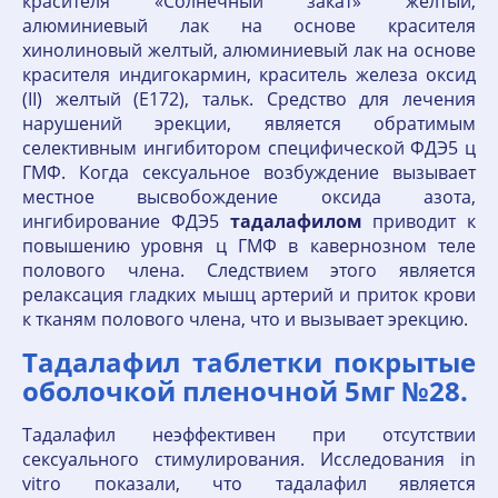
красителя «Солнечный закат» желтый,
алюминиевый лак на основе красителя
хинолиновый желтый, алюминиевый лак на основе
красителя индигокармин, краситель железа оксид
(II) желтый (Е172), тальк. Средство для лечения
нарушений эрекции, является обратимым
селективным ингибитором специфической ФДЭ5 ц
ГМФ. Когда сексуальное возбуждение вызывает
местное высвобождение оксида азота,
ингибирование ФДЭ5
тадалафилом
приводит к
повышению уровня ц ГМФ в кавернозном теле
полового члена. Следствием этого является
релаксация гладких мышц артерий и приток крови
к тканям полового члена, что и вызывает эрекцию.
Тадалафил таблетки покрытые
оболочкой пленочной 5мг №28.
Тадалафил неэффективен при отсутствии
сексуального стимулирования. Исследования in
vitro показали, что тадалафил является