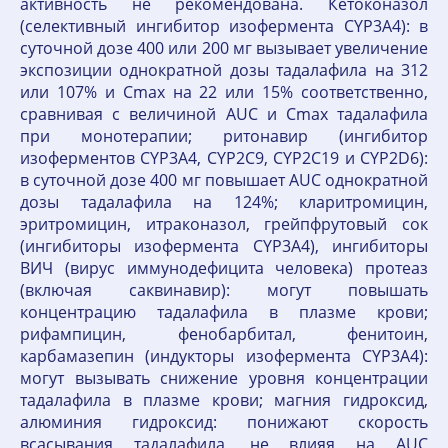
активность не рекомендована. Кетоконазол
(селективный ингибитор изофермента CYP3A4): в
суточной дозе 400 или 200 мг вызывает увеличение
экспозиции однократной дозы тадалафила на 312
или 107% и Cmax на 22 или 15% соответственно,
сравнивая с величиной AUC и Cmax тадалафила
при монотерапии; ритонавир (ингибитор
изоферментов CYP3A4, CYP2С9, CYP2С19 и CYP2D6):
в суточной дозе 400 мг повышает AUC однократной
дозы тадалафила на 124%; кларитромицин,
эритромицин, итраконазол, грейпфрутовый сок
(ингибиторы изофермента CYP3A4), ингибиторы
ВИЧ (вирус иммунодефицита человека) протеаз
(включая саквинавир): могут повышать
концентрацию тадалафила в плазме крови;
рифампицин, фенобарбитал, фенитоин,
карбамазепин (индукторы изофермента CYP3A4):
могут вызывать снижение уровня концентрации
тадалафила в плазме крови; магния гидроксид,
алюминия гидроксид: понижают скорость
всасывания тадалафила, не влияя на AUC