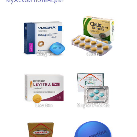
Viagra
Cialis
Levitra
Super P-force