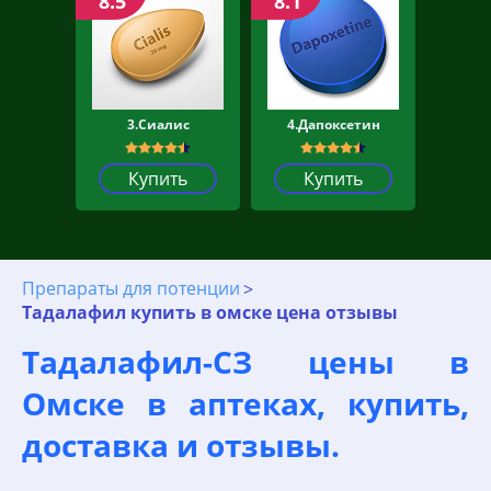
8.5
8.1
3.Сиалис
4.Дапоксетин
Купить
Купить
Препараты для потенции
Тадалафил купить в омске цена отзывы
Тадалафил-СЗ цены в
Омске в аптеках, купить,
доставка и отзывы.