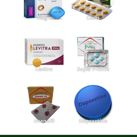
Viagra
Cialis
Levitra
Super P-force
Avanafil
Dapoxetine