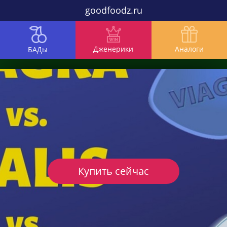
goodfoodz.ru
Дженерики
Аналоги
БАДы
Купить сейчас