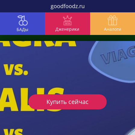
goodfoodz.ru
Дженерики
Аналоги
БАДы
Купить сейчас