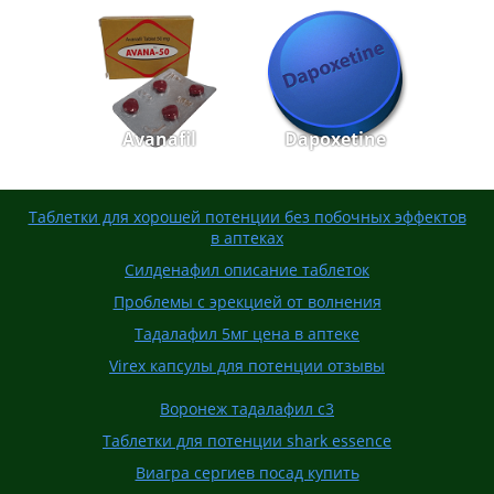
Avanafil
Dapoxetine
Таблетки для хорошей потенции без побочных эффектов
в аптеках
Силденафил описание таблеток
Проблемы с эрекцией от волнения
Тадалафил 5мг цена в аптеке
Virex капсулы для потенции отзывы
Воронеж тадалафил с3
Таблетки для потенции shark essence
Виагра сергиев посад купить