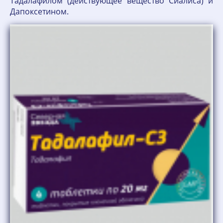
Тадалафилом (действующее вещество Сиалиса) и
Дапоксетином.