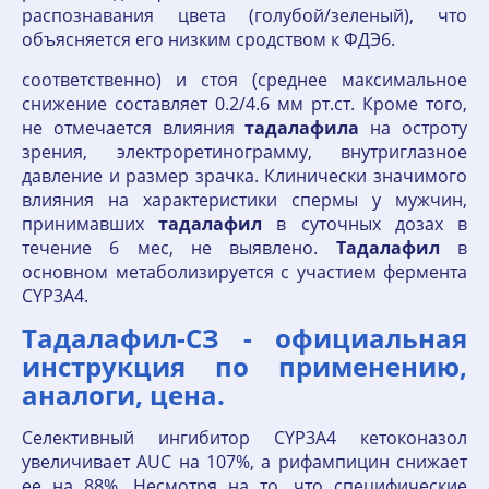
распознавания цвета (голубой/зеленый), что
объясняется его низким сродством к ФДЭ6.
соответственно) и стоя (среднее максимальное
снижение составляет 0.2/4.6 мм рт.ст. Кроме того,
не отмечается влияния
тадалафила
на остроту
зрения, электроретинограмму, внутриглазное
давление и размер зрачка. Клинически значимого
влияния на характеристики спермы у мужчин,
принимавших
тадалафил
в суточных дозах в
течение 6 мес, не выявлено.
Тадалафил
в
основном метаболизируется с участием фермента
CYP3A4.
Тадалафил-СЗ - официальная
инструкция по применению,
аналоги, цена.
Селективный ингибитор CYP3A4 кетоконазол
увеличивает AUC на 107%, а рифампицин снижает
ее на 88%. Несмотря на то, что специфические