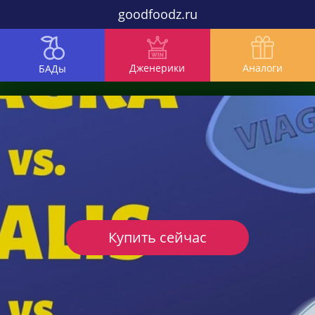
goodfoodz.ru
Дженерики
Аналоги
БАДы
Купить сейчас