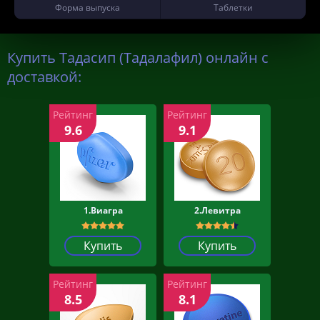
Форма выпуска
Таблетки
Купить Тадасип (Тадалафил) онлайн с
доставкой:
Рейтинг
Рейтинг
9.6
9.1
1.Виагра
2.Левитра
Купить
Купить
Рейтинг
Рейтинг
8.5
8.1