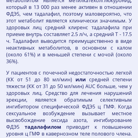
метаболитом является метилкатехолглюкуронид,
который в 13 000 раз менее активен в отношении
ФДЭ5, чем тадалафил, поэтому маловероятно, что
этот метаболит является клинически значимым. У
здоровых лиц средний клиренс тадалафила при
приеме внутрь составляет 2.5 л/ч, а средний T - 17.5
ч. Тадалафил выводится преимущественно в виде
неактивных метаболитов, в основном с калом
(около 61%) и в меньшей степени с мочой (около
36%).
У пациентов с почечной недостаточностью легкой
(КК от 51 до 80 мл/мин)
или
средней степени
тяжести (КК от 31 до 50 мл/мин) AUC больше, чем у
здоровых лиц. Средство для лечения нарушений
эрекции, является обратимым селективным
ингибитором специфической ФДЭ5 ц ГМФ. Когда
сексуальное возбуждение вызывает местное
высвобождение оксида азота, ингибирование
ФДЭ5
тадалафилом
приводит к повышению
уровня ц ГМФ в кавернозном теле полового члена.