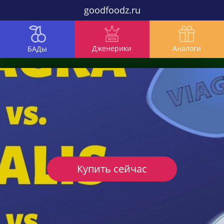
goodfoodz.ru
Дженерики
Аналоги
БАДы
Купить сейчас