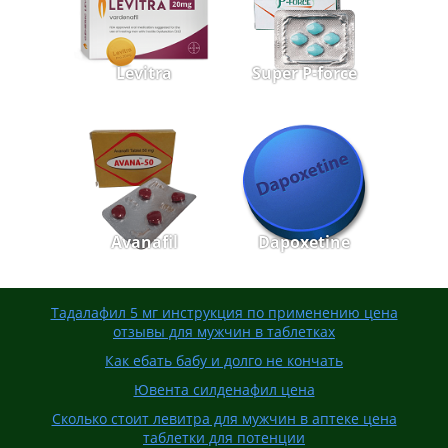
Levitra
Super P-force
Avanafil
Dapoxetine
Тадалафил 5 мг инструкция по применению цена
отзывы для мужчин в таблетках
Как ебать бабу и долго не кончать
Ювента силденафил цена
Сколько стоит левитра для мужчин в аптеке цена
таблетки для потенции