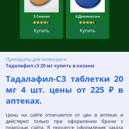
3.Сиалис
4.Дапоксетин
Купить
Купить
Препараты для потенции
Тадалафил с3 20 мг купить в казани
Тадалафил-СЗ таблетки 20
мг 4 шт. цены от 225 ₽ в
аптеках.
Цены на сайте отличаются от цен в аптеках и
действуют только при оформлении брони с
помощью сайта. В процессе оформления заказа