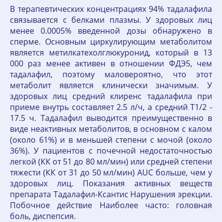
В терапевтических концентрациях 94% тадалафила
связывается с белками плазмы. У здоровых лиц
менее 0.0005% введенной дозы обнаружено в
сперме. Основным циркулирующим метаболитом
является метилкатехолглюкуронид, который в 13
000 раз менее активен в отношении ФДЭ5, чем
тадалафил, поэтому маловероятно, что этот
метаболит является клинически значимым. У
здоровых лиц средний клиренс тадалафила при
приеме внутрь составляет 2.5 л/ч, а средний T1/2 -
17.5 ч. Тадалафил выводится преимущественно в
виде неактивных метаболитов, в основном с калом
(около 61%) и в меньшей степени с мочой (около
36%). У пациентов с почечной недостаточностью
легкой (КК от 51 до 80 мл/мин) или средней степени
тяжести (КК от 31 до 50 мл/мин) AUC больше, чем у
здоровых лиц. Показания активных веществ
препарата Тадалафил-Ксантис Нарушения эрекции.
Побочное действие Наиболее часто: головная
боль, диспепсия.