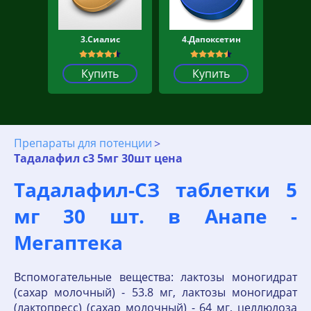
3.Сиалис
4.Дапоксетин
Купить
Купить
Препараты для потенции
Тадалафил с3 5мг 30шт цена
Тадалафил-СЗ таблетки 5
мг 30 шт. в Анапе -
Мегаптека
Вспомогательные вещества: лактозы моногидрат
(сахар молочный) - 53.8 мг, лактозы моногидрат
(лактопресс) (сахар молочный) - 64 мг, целлюлоза