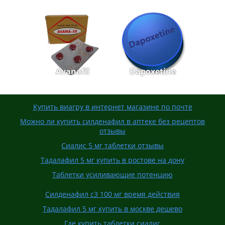
Avanafil
Dapoxetine
Купить виагру в интернет магазине по почте
Можно ли купить силденафил в аптеке без рецептов
отзывы
Сиалис 5 мг таблетки отзывы
Тадалафил 5 мг купить в ростове на дону
Таблетки усиливающие потенцию
Силденафил с3 100 мг время действия
Тадалафил 5 мг купить в москве дешево
Где купить таблетки сиалис