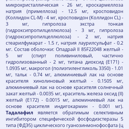
микрокристаллическая - 26 мг, кроскармеллоза
натрия (примеллоза) - 12.5 мг, кросповидон
(Коллидон CL-M) - 4 мг, кросповидон (Коллидон CL) -
3 мг, гипролоза экстра тонкая
(гидроксипропилцеллюлоза) - 3 мг, гипролоза
(гидроксипропилцеллюлоза) - 2 мг, натрия
стеарилфумарат - 1.5 г, натрия лаурилсульфат - 0.2
мг. Состав оболочки: Опадрай II 85F22048 желтый -
5 мг (спирт поливиниловый, частично
гидролизованный - 2 мг, титана диоксид (Е171) -
1.0935 мг, макрогол (полиэтиленгликоль 3350) - 1.01
мг, тальк - 0.74 мг, алюминиевый лак на основе
красителя хинолиновый желтый - 0.1505 мг,
алюминиевый лак на основе красителя солнечный
закат желтый - 0.0035 мг, краситель железа оксид (II)
желтый (Е172) - 0.0015 мг, алюминиевый лак на
основе красителя индигокармин - 0.001 мг).
Тадалафил
является обратимым селективным
ингибитором специфической фосфодиэстеразы 5
типа (ФДЭ5) циклического гуанозинмонофосфата (ц