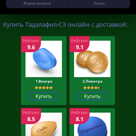
Форма выпуска
Капли
Купить Тадалафил-СЗ онлайн с доставкой:
Рейтинг
Рейтинг
9.6
9.1
1.Виагра
2.Левитра
Купить
Купить
Рейтинг
Рейтинг
8.5
8.1