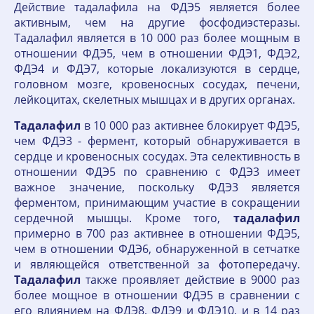
Действие тадалафила на ФДЭ5 является более
активным, чем на другие фосфодиэстеразы.
Тадалафил является в 10 000 раз более мощным в
отношении ФДЭ5, чем в отношении ФДЭ1, ФДЭ2,
ФДЭ4 и ФДЭ7, которые локализуются в сердце,
головном мозге, кровеносных сосудах, печени,
лейкоцитах, скелетных мышцах и в других органах.
Тадалафил
в 10 000 раз активнее блокирует ФДЭ5,
чем ФДЭ3 - фермент, который обнаруживается в
сердце и кровеносных сосудах. Эта селективность в
отношении ФДЭ5 по сравнению с ФДЭ3 имеет
важное значение, поскольку ФДЭ3 является
ферментом, принимающим участие в сокращении
сердечной мышцы. Кроме того,
тадалафил
примерно в 700 раз активнее в отношении ФДЭ5,
чем в отношении ФДЭ6, обнаруженной в сетчатке
и являющейся ответственной за фотопередачу.
Тадалафил
также проявляет действие в 9000 раз
более мощное в отношении ФДЭ5 в сравнении с
его влиянием на ФДЭ8, ФДЭ9 и ФДЭ10, и в 14 раз