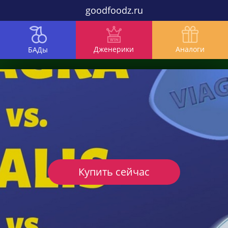
goodfoodz.ru
Дженерики
Аналоги
БАДы
Купить сейчас