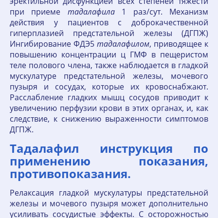
эректильной дисфункцией всех степеней тяжести
при приеме
тадалафила
1 раз/сут. Механизм
действия у пациентов с доброкачественной
гиперплазией предстательной железы (ДГПЖ)
Ингибирование ФДЭ5
тадалафилом
, приводящее к
повышению концентрации ц ГМФ в пещеристом
теле полового члена, также наблюдается в гладкой
мускулатуре предстательной железы, мочевого
пузыря и сосудах, которые их кровоснабжают.
Расслабление гладких мышц сосудов приводит к
увеличению перфузии крови в этих органах, и, как
следствие, к снижению выраженности симптомов
ДГПЖ.
Тадалафил инструкция по
применению показания,
противопоказания.
Релаксация гладкой мускулатуры предстательной
железы и мочевого пузыря может дополнительно
усиливать сосудистые эффекты. С осторожностью