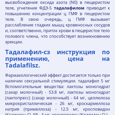
высвобождение оксида азота (N0) в пещеристом
теле, угнетение ФДЭ-5
тадалафилом
приводит к
повышению концентрации ц ГМФ в пещеристом
теле. В свою очередь, ц ГМФ вызывает
расслабление гладких мышц кровеносных сосудов
и, соответственно, приток крови в пещеристое тело
полового члена, что способствует возникновению
эрекции.
Тадалафил-сз инструкция по
применению, цена на
Tadalafilsz.
Фармакологический эффект достигается только при
наличии сексуальной стимуляции. тадалафил 5 мг
Вспомогательные вещества: лактозы моногидрат
(сахар молочный) - 53.8 мг, лактозы моногидрат
(лактопресс) (сахар молочный) - 64 мг, целлюлоза
микрокристаллическая - 26 мг, кроскармеллоза
натрия (примеллоза) - 12.5 мг, кросповидон
(Коллидон CL-M) - 4 мг, кросповидон (Коллидон CL) -