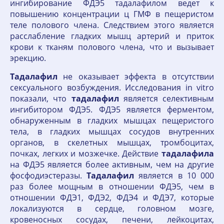
ингибирование ФДЭ5 тадалафилом ведет к
повышению концентрации ц ГМФ в пещеристом
теле полового члена. Следствием этого является
расслабление гладких мышц артерий и приток
крови к тканям полового члена, что и вызывает
эрекцию.
Тадалафил
не оказывает эффекта в отсутствии
сексуального возбуждения. Исследования in vitro
показали, что
тадалафил
является селективным
ингибитором ФДЭ5. ФДЭ5 является ферментом,
обнаруженным в гладких мышцах пещеристого
тела, в гладких мышцах сосудов внутренних
органов, в скелетных мышцах, тромбоцитах,
почках, легких и мозжечке. Действие
тадалафила
на ФДЭ5 является более активным, чем на другие
фосфодиэстеразы.
Тадалафил
является в 10 000
раз более мощным в отношении ФДЭ5, чем в
отношении ФДЭ1, ФДЭ2, ФДЭ4 и ФДЭ7, которые
локализуются в сердце, головном мозге,
кровеносных сосудах, печени, лейкоцитах,