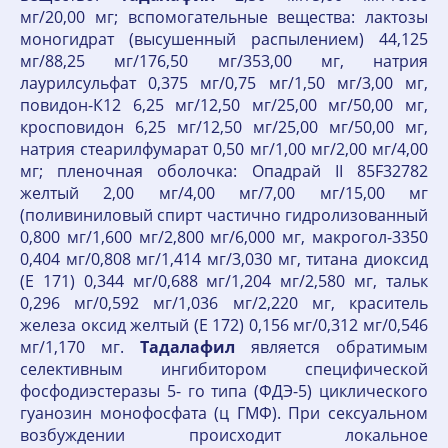
мг/20,00 мг; вспомогательные вещества: лактозы
моногидрат (высушенный распылением) 44,125
мг/88,25 мг/176,50 мг/353,00 мг, натрия
лаурилсульфат 0,375 мг/0,75 мг/1,50 мг/3,00 мг,
повидон-К12 6,25 мг/12,50 мг/25,00 мг/50,00 мг,
кросповидон 6,25 мг/12,50 мг/25,00 мг/50,00 мг,
натрия стеарилфумарат 0,50 мг/1,00 мг/2,00 мг/4,00
мг; пленочная оболочка: Опадрай II 85F32782
желтый 2,00 мг/4,00 мг/7,00 мг/15,00 мг
(поливиниловый спирт частично гидролизованный
0,800 мг/1,600 мг/2,800 мг/6,000 мг, макрогол-3350
0,404 мг/0,808 мг/1,414 мг/3,030 мг, титана диоксид
(Е 171) 0,344 мг/0,688 мг/1,204 мг/2,580 мг, тальк
0,296 мг/0,592 мг/1,036 мг/2,220 мг, краситель
железа оксид желтый (Е 172) 0,156 мг/0,312 мг/0,546
мг/1,170 мг.
Тадалафил
является обратимым
селективным ингибитором специфической
фосфодиэстеразы 5- го типа (ФДЭ-5) циклического
гуанозин монофосфата (ц ГМФ). При сексуальном
возбуждении происходит локальное