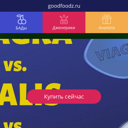
goodfoodz.ru
Дженерики
Аналоги
БАДы
Купить сейчас