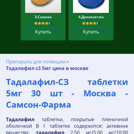
3.Сиалис
4.Дапоксетин
Купить
Купить
Препараты для потенции
Тадалафил с3 5мг цена в москве
Тадалафил-СЗ таблетки
5мг 30 шт - Москва -
Самсон-Фарма
Тадалафил
таблетки, покрытые пленочной
оболочкой В 1 таблетке содержится: активное
вещество:
тадалафил
2,50 мг/5,00 мг/10.00