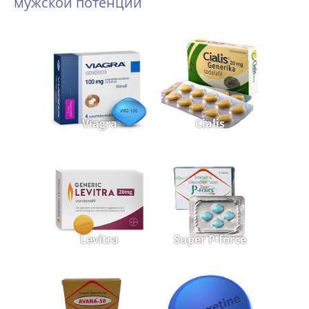
мужской потенции
Viagra
Cialis
Levitra
Super P-force