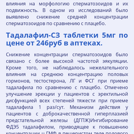
влияния на морфологию сперматозоидов и их
подвижность. В одном из исследований было
выявлено снижение средней концентрации
сперматозоидов по сравнению с плацебо.
Тадалафил-СЗ таблетки 5мг по
цене от 246руб в аптеках.
Снижение концентрации сперматозоидов было
связано с более высокой частотой эякуляции.
Кроме того, не наблюдалось нежелательного
влияния на среднюю концентрацию половых
гормонов, тестостерона, ЛГ и ФСГ при приеме
тадалафила по сравнению с плацебо. Отмечено
улучшение эрекции у пациентов с эректильной
дисфункцией всех степеней тяжести при приеме
тадалафила 1 раз/сут. Механизм действия у
пациентов с доброкачественной гиперплазией
предстательной железы (ДГПЖ)Ингибирование
ФДЭ5 тадалафилом, приводящее к повышению
концентрации ц ГМФ в пещеристом теле полового