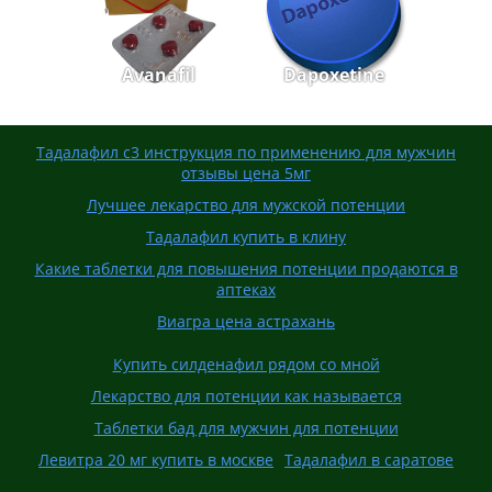
Avanafil
Dapoxetine
Тадалафил с3 инструкция по применению для мужчин
отзывы цена 5мг
Лучшее лекарство для мужской потенции
Тадалафил купить в клину
Какие таблетки для повышения потенции продаются в
аптеках
Виагра цена астрахань
Купить силденафил рядом со мной
Лекарство для потенции как называется
Таблетки бад для мужчин для потенции
Левитра 20 мг купить в москве
Тадалафил в саратове