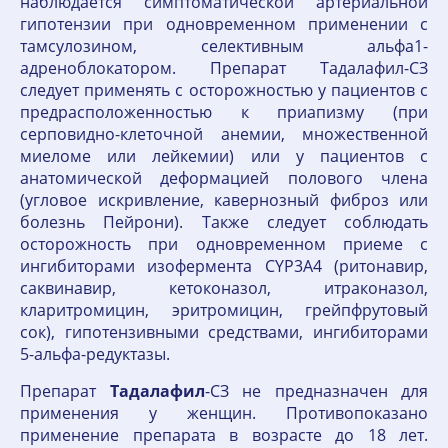
наблюдается симптоматической артериальной
гипотензии при одновременном применении с
тамсулозином, селективным альфа1-
адреноблокатором. Препарат Тадалафил-СЗ
следует применять с осторожностью у пациентов с
предрасположенностью к приапизму (при
серповидно-клеточной анемии, множественной
миеломе или лейкемии) или у пациентов с
анатомической деформацией полового члена
(угловое искривление, кавернозный фиброз или
болезнь Пейрони). Также следует соблюдать
осторожность при одновременном приеме с
ингибиторами изофермента CYP3A4 (ритонавир,
саквинавир, кетоконазол, итраконазол,
кларитромицин, эритромицин, грейпфрутовый
сок), гипотензивными средствами, ингибиторами
5-альфа-редуктазы.
Препарат
Тадалафил
-СЗ не предназначен для
применения у женщин. Противопоказано
применение препарата в возрасте до 18 лет.