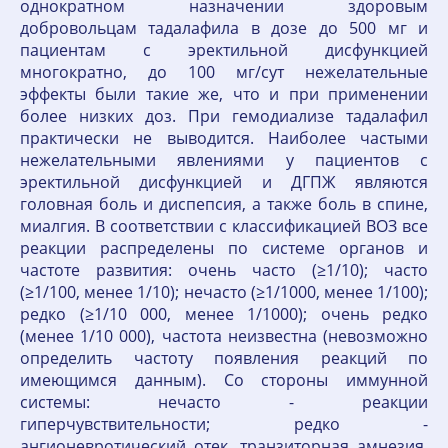
однократном назначении здоровым
добровольцам тадалафила в дозе до 500 мг и
пациентам с эректильной дисфункцией
многократно, до 100 мг/сут нежелательные
эффекты были такие же, что и при применении
более низких доз. При гемодиализе тадалафил
практически не выводится. Наиболее частыми
нежелательными явлениями у пациентов с
эректильной дисфункцией и ДГПЖ являются
головная боль и диспепсия, а также боль в спине,
миалгия. В соответствии с классификацией ВОЗ все
реакции распределены по системе органов и
частоте развития: очень часто (≥1/10); часто
(≥1/100, менее 1/10); нечасто (≥1/1000, менее 1/100);
редко (≥1/10 000, менее 1/1000); очень редко
(менее 1/10 000), частота неизвестна (невозможно
определить частоту появления реакций по
имеющимся данным). Со стороны иммунной
системы: нечасто - реакции
гиперчувствительности; редко -
ангионевротический отек, транзиторная амнезия.