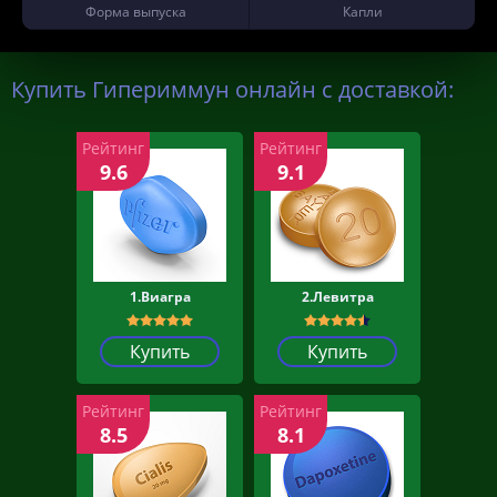
Форма выпуска
Капли
Купить Гипериммун онлайн с доставкой:
Рейтинг
Рейтинг
9.6
9.1
1.Виагра
2.Левитра
Купить
Купить
Рейтинг
Рейтинг
8.5
8.1