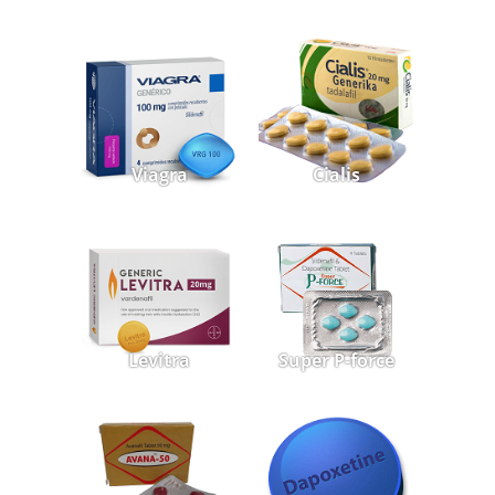
Viagra
Cialis
Levitra
Super P-force