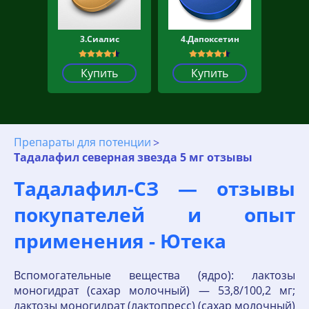
3.Сиалис
4.Дапоксетин
Купить
Купить
Препараты для потенции
Тадалафил северная звезда 5 мг отзывы
Тадалафил-СЗ — отзывы
покупателей и опыт
применения - Ютека
Вспомогательные вещества (ядро): лактозы
моногидрат (сахар молочный) — 53,8/100,2 мг;
лактозы моногидрат (лактопресс) (сахар молочный)