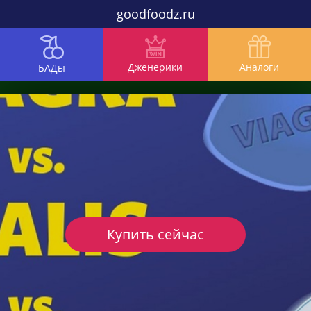
goodfoodz.ru
Дженерики
Аналоги
БАДы
Купить сейчас