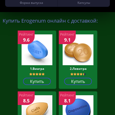
Форма выпуска
Капсулы
Купить Erogenum онлайн с доставкой:
Рейтинг
Рейтинг
9.6
9.1
1.Виагра
2.Левитра
Купить
Купить
Рейтинг
Рейтинг
8.5
8.1