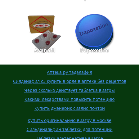
Avanafil
Dapoxetine
Аптека ру тадалафил
Силденафил с3 купить в орле в аптеке без рецептов
Через сколько действует таблетка виагры
Какими лекарствами повысить потенцию
Купить дженерик сиалис почтой
Купить оригинальную виагру в москве
Сильденальфин таблетки для потенции
Таблетки альтернатива виагре