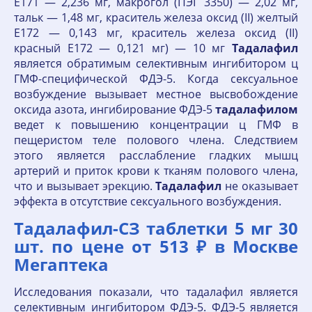
Е171 — 2,236 мг, макрогол (ПЭГ 3350) — 2,02 мг,
тальк — 1,48 мг, краситель железа оксид (II) желтый
Е172 — 0,143 мг, краситель железа оксид (II)
красный Е172 — 0,121 мг) — 10 мг
Тадалафил
является обратимым селективным ингибитором ц
ГМФ-специфической ФДЭ-5. Когда сексуальное
возбуждение вызывает местное высвобождение
оксида азота, ингибирование ФДЭ-5
тадалафилом
ведет к повышению концентрации ц ГМФ в
пещеристом теле полового члена. Следствием
этого является расслабление гладких мышц
артерий и приток крови к тканям полового члена,
что и вызывает эрекцию.
Тадалафил
не оказывает
эффекта в отсутствие сексуального возбуждения.
Тадалафил-СЗ таблетки 5 мг 30
шт. по цене от 513 ₽ в Москве
Мегаптека
Исследования показали, что тадалафил является
селективным ингибитором ФДЭ-5. ФДЭ-5 является