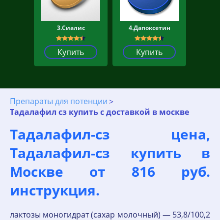
3.Сиалис
4.Дапоксетин
Купить
Купить
Препараты для потенции
Тадалафил сз купить с доставкой в москве
Тадалафил-сз цена,
Тадалафил-сз купить в
Москве от 816 руб.
инструкция.
лактозы моногидрат (сахар молочный) — 53,8/100,2