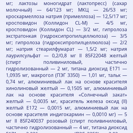
мг; лактозы моногидрат (лактопресс) (сахар
молочный) — 64/123 мг; МКЦ — 26/53 мг;
кроскармеллоза натрия (примеллоза) — 12,5/17 мг;
кросповидон (Коллидон CL-M) — 4/5 мг,
кросповидон (Коллидон CL) — 3/2 мг, гипролоза
экстратонкая (гидроксипропилцеллюлоза) — 3/5
мг; гипролоза (гидроксипропилцеллюлоза) — 2/2
мг; натрия стеарилфумарат — 1,5/2 мг; натрия
лаурилсульфат — 0,2/0,8 мг II 85F22048 желтый
(спирт поливиниловый, частично
гидролизованный — 2 мг, титана диоксид Е171 —
1,0935 мг, макрогол (ПЭГ 3350) — 1,01 мг, тальк —
0,74 мг, алюминиевый лак на основе красителя
хинолиновый желтый — 0,1505 мг, алюминиевый
лак на основе красителя «Солнечный закат»
желтый — 0,0035 мг, краситель железа оксид (II)
желтый Е172 — 0,0015 мг, алюминиевый лак на
основе красителя индигокармин — 0,0010 мг) — 5
мг II 85F240037 розовый (спирт поливиниловый,
частично гидролизованный — 4 мг, титана диоксид