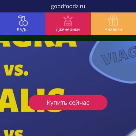
goodfoodz.ru
Дженерики
Аналоги
БАДы
Купить сейчас