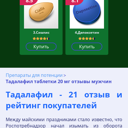
8.5
8.1
3.Сиалис
4.Дапоксетин
Купить
Купить
Препараты для потенции
Тадалафил таблетки 20 мг отзывы мужчин
Тадалафил - 21 отзыв и
рейтинг покупателей
Между майскими праздниками стало известно, что
Роспотребнадзор начал изымать из оборота