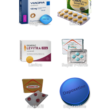
Viagra
Cialis
Levitra
Super P-force
Avanafil
Dapoxetine