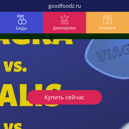
goodfoodz.ru
Дженерики
Аналоги
БАДы
Купить сейчас