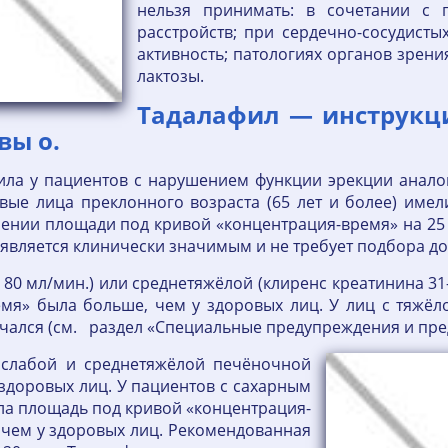
нельзя принимать: в сочетании с 
расстройств; при сердечно-сосудисты
активность; патологиях органов зрени
лактозы.
Тадалафил — инструкц
вы о.
фила у пациентов с нарушением функции эрекции анало
вые лица преклонного возраста (65 лет и более) имел
чении площади под кривой «концентрация-время» на 2
не является клинически значимым и не требует подбора до
— 80 мл/мин.) или среднетяжёлой (клиренс креатинина 3
мя» была больше, чем у здоровых лиц. У лиц с тяжёл
зучался (см. раздел «Специальные предупреждения и п
 слабой и среднетяжёлой печёночной
 здоровых лиц. У пациентов с сахарным
ла площадь под кривой «концентрация-
 чем у здоровых лиц. Рекомендованная