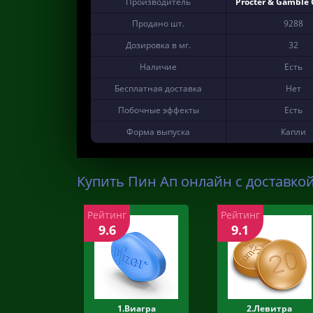
Производитель
Procter & Gamble
Продано шт.
9288
Дозировка в мг.
32
Наличие
Есть
Бесплатная доставка
Нет
Побочные эффекты
Есть
Форма выпуска
Капли
Купить Пин Ап онлайн с доставкой
Рейтинг
Рейтинг
9.6
9.1
1.Виагра
2.Левитра