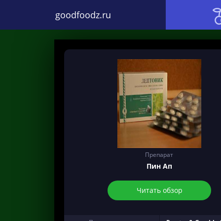
goodfoodz.ru
Препарат
Пин Ап
Читать обзор