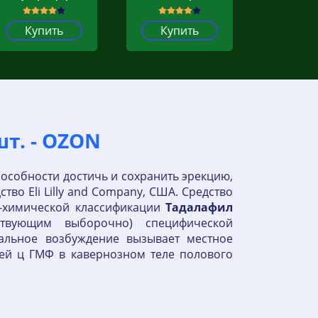
Купить
Купить
т. - OZON
пособности достичь и сохранить эрекцию,
тво Eli Lilly and Company, США. Средство
о-химической классификации
Тадалафил
ствующим выборочно) специфической
уальное возбуждение вызывает местное
й ц ГМФ в кавернозном теле полового