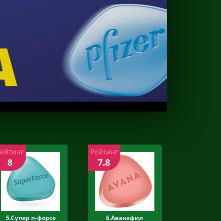
Рейтинг
Рейтинг
8
7.8
5.Супер п-форсе
6.Аванафил