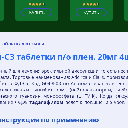
Купить
Купить
 таблетках отзывы
СЗ таблетки п/о плен. 20мг 4ш
ный для лечения эректильной дисфункции, то есть нес
а. Торговые наименования: Adcirca и Cialis, производс
битор ФДЭ-5. Код G04BE08 по Анатомо-терапевтическ
селективным ингибитором (нейтрализатором, дей
ческого гуанозин монофосфата (ц ГМФ). Когда секс
ование ФДЭ5
тадалафилом
ведёт к повышению уровне
 инструкция по применению