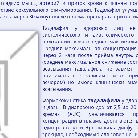
я гладких мышц артерий и приток крови к тканям пол
утствие сексуального стимулирования. Тадалафил улуч
яется через 30 минут после приёма препарата при нали
Тадалафил у здоровых лиц не 
систолического и диастолическог
положении лёжа (среднее максимально
Средняя максимальная концентрация 
через 2 часа после приёма внутрь. с
(среднее максимальное снижение состав
всасывания тадалафила не зависят
принимать вне зависимости от пр
вечером) не имело клинически знач
всасывания.
Фармакокинетика
тадалафила
у здор
и дозы. В диапазоне доз от 2,5 до 2
время» (AUC) увеличивается пр
концентрации в плазме достигаются 
один раз в сутки. Эректильная дисфун
эрекцию, необходимую для совершения 