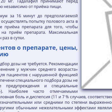
т 20 мг. Тадалафил принимают перед
ю независимо от приёма пищи.
имум за 16 минут до предполагаемой
 осуществлять попытку полового акта в
е приёма препарата для того, чтобы
а на приём препарата. Максимальная
раз в сутки.
тов о препарате, цены,
нию
дбор дозы не требуется. Рекомендации
менение у мужчин среднего возраста»
Для пациентов с нарушенной функцией
и печени специального подбора дозы не
ые предупреждения и специальные
»). Наиболее часто отмечаемыми
вная боль и диспепсия (11 и 7 % случаев, соответств
езначительными или средними по степени выраженно
ругими обычными нежелательными эффектами являлись