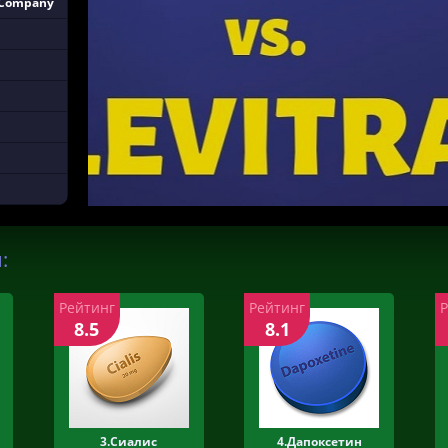
 Company
:
Рейтинг
Рейтинг
8.5
8.1
3.Сиалис
4.Дапоксетин