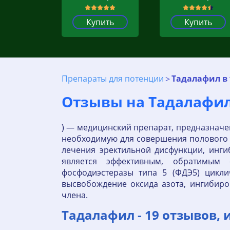
Купить
Купить
Препараты для потенции
Тадалафил в
Отзывы на Тадалафил-
) — медицинский препарат, предназначен
необходимую для совершения полового акт
лечения эректильной дисфункции, инги
является эффективным, обратимым 
фосфодиэстеразы типа 5 (ФДЭ5) цикли
высвобождение оксида азота, ингибир
члена.
Тадалафил - 19 отзывов,