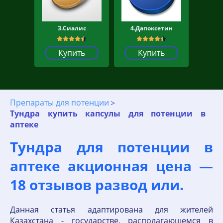
3.Сиалис
4.Дапоксетин
Купить
Купить
Препараты для потенции
Тундра купить капсулы для потенции в
аптеке
Тундра для потенции в
аптеке акционная цена —
18 отзывов развод или.
Данная статья адаптирована для жителей
Казахстана - государстве, располагающемся в