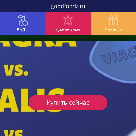
goodfoodz.ru
Дженерики
Аналоги
БАДы
Купить сейчас