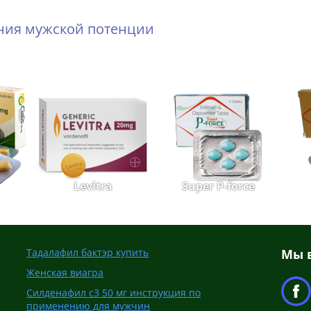
ения мужской потенции
Levitra
Super P-force
Тадалафил бактэр купить
Мы в
Женская виагра
Силденафил с3 50 мг инструкция по
применению для мужчин