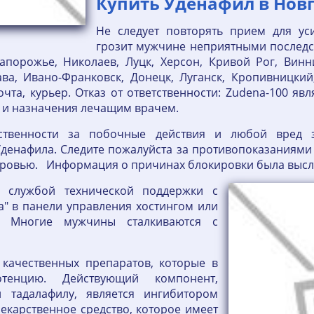
Купить Уденафил в Новг
Не следует повторять прием для уси
грозит мужчине неприятными последст
апорожье, Николаев, Луцк, Херсон, Кривой Рог, Винн
ва, Ивано-Франковск, Донецк, Луганск, Кропивницкий
очта, курьер. Отказ от ответственности: Zudena-100 я
 и назначения лечащим врачем.
тственности за побочные действия и любой вред 
Уденафила. Следите пожалуйста за противопоказаниями
оровью. Информация о причинах блокировки была высла
 службой технической поддержки с
" в панели управления хостингом или
 Многие мужчины сталкиваются с
качественных препаратов, которые в
тенцию. Действующий компонент,
 тадалафилу, является ингибитором
лекарственное средство, которое имеет