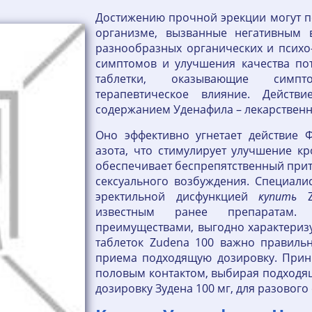
Достижению прочной эрекции могут п
организме, вызванные негативным 
разнообразных органических и психо-
симптомов и улучшения качества по
таблетки, оказывающие симпто
терапевтическое влияние. Действи
содержанием Уденафила – лекарственн
Оно эффективно угнетает действие Ф
азота, что стимулирует улучшение к
обеспечивает беспрепятственный прито
сексуального возбуждения. Специали
эректильной дисфункцией
купить
Zu
известным ранее препаратам. 
преимуществами, выгодно характериз
таблеток Zudena 100 важно правильн
приема подходящую дозировку. Прин
половым контактом, выбирая подходящу
дозировку Зудена 100 мг, для разового