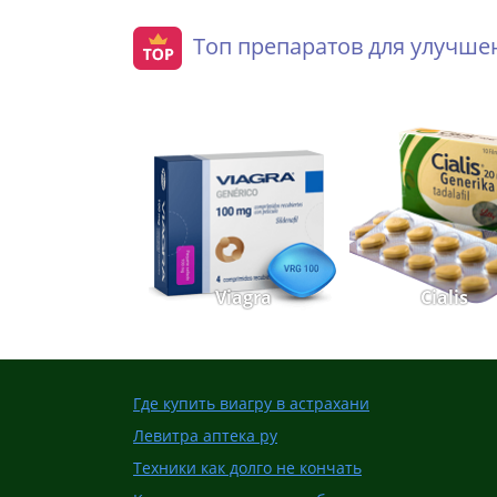
Топ препаратов для улучш
Viagra
Cialis
Где купить виагру в астрахани
Левитра аптека ру
Техники как долго не кончать