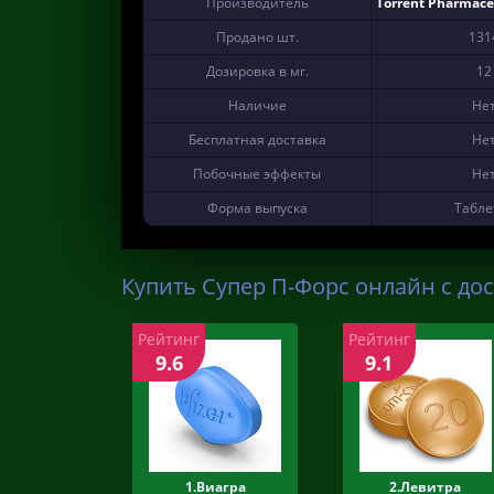
Производитель
Torrent Pharmace
Продано шт.
131
Дозировка в мг.
12
Наличие
Не
Бесплатная доставка
Не
Побочные эффекты
Не
Форма выпуска
Табле
Купить Супер П-Форс онлайн с дос
Рейтинг
Рейтинг
9.6
9.1
1.Виагра
2.Левитра