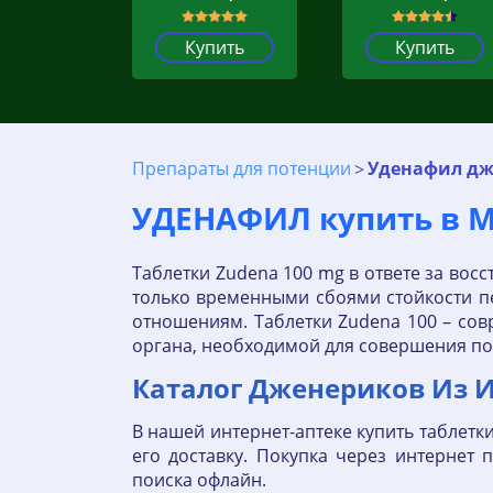
Купить
Купить
Препараты для потенции
Уденафил дж
УДЕНАФИЛ купить в Мо
Таблетки Zudena 100 mg в ответе за вос
только временными сбоями стойкости 
отношениям. Таблетки Zudena 100 – со
органа, необходимой для совершения по
Каталог Дженериков Из 
В нашей интернет-аптеке купить таблетк
его доставку. Покупка через интернет
поиска офлайн.