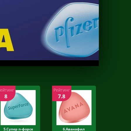
Рейтинг
Рейтинг
8
7.8
5.Супер п-форсе
6.Аванафил