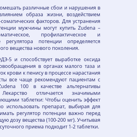
омешать различные сбои и нарушения в
влиянием образа жизни, воздействием
соматических факторов. Для устранения
тенции мужчины могут купить Zudena –
матическое, профилактическое и
е регулятора потенции определяется
ого вещества нового поколения.
ДЭ-5 и способствует выработке оксида
ровообращения в органах малого таза и
к крови к пенису в процессе нарастания
сты все чаще рекомендуют пациентам с
dena 100 в качестве альтернативы
Лекарство отличается значимыми
ующими таблетки: Чтобы оценить эффект
о использовать препарат, выбирая для
имать регулятор потенции важно перед
ю дозу вещества (100-200 мг). Учитывая
 суточного приема подходит 1-2 таблетки.