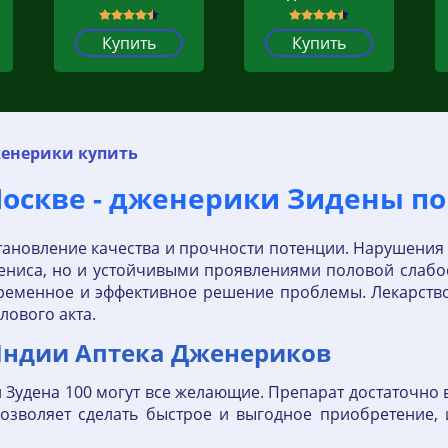
Купить
Купить
енерики купить
скве - дженерики Зидены по 
становление качества и прочности потенции. Нарушения
пениса, но и устойчивыми проявлениями половой сла
временное и эффективное решение проблемы. Лекарств
лового акта.
Индии Аптека Дженериков
и Зудена 100 могут все желающие. Препарат достаточно 
 позволяет сделать быстрое и выгодное приобретение,