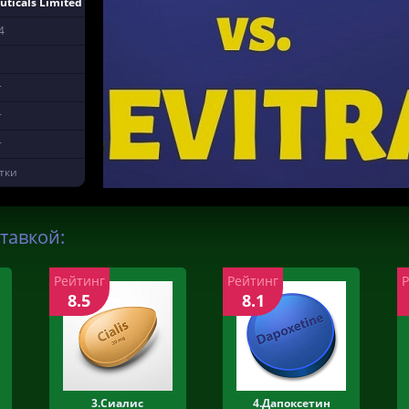
uticals Limited
4
т
т
т
тки
тавкой:
Рейтинг
Рейтинг
8.5
8.1
3.Сиалис
4.Дапоксетин