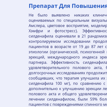
Препарат Для Повышения 
Не было выявлено никаких клинич
оцениваемых по специальным визуальн
Амслера, цветовое восприятие, модели
Хэмфри и фотостресс). Эффективно
силденафила оценивали в 21 рандоми
контролируемом исследовании продо
пациентов в возрасте от 19 до 87 лет
этиологии (органической, психогенной
эрекций, международного индекса эре
партнера. Эффективность силденафил
удовлетворительного полового акта
долгосрочных исследованиях продолжит
сообщивших, что терапия улучшила их э
силденафила 100 мг), по сравнению с
дополнительно к улучшению эрекции ле
полового акта и общего удовлетворен
лечении силденафилом, были 59% бол
пациентов с повреждениями спинного моз