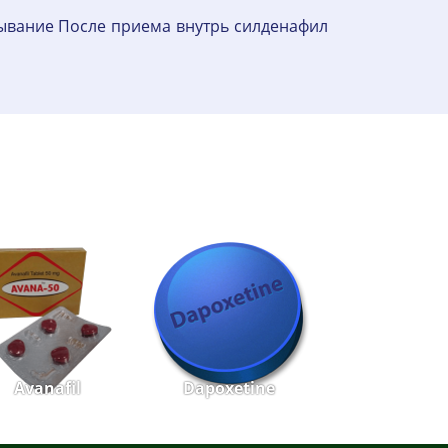
ывание После приема внутрь силденафил
Avanafil
Dapoxetine