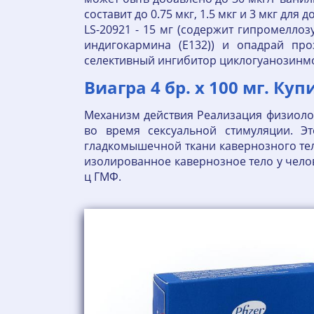
составит до 0.75 мкг, 1.5 мкг и 3 мкг для
LS-20921 - 15 мг (содержит гипромеллоз
индигокармина (E132)) и опадрай про
селективный ингибитор циклогуанозинмо
Виагра 4 бр. х 100 мг. Ку
Механизм действия Реализация физиолог
во время сексуальной стимуляции. Э
гладкомышечной ткани кавернозного тел
изолированное кавернозное тело у челов
ц ГМФ.