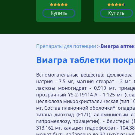
Купить
Купить
Препараты для потенции
Виагра аптек
Виагра таблетки покр
Вспомогательные вещества: целлюлоза м
натрия - 7.5 мг, магния стеарат - 3 мг
лактозы моногидрат - 0.919 мг, триац
прозрачный YS-2-19114-A - 1.125 мг (со
целлюлоза микрокристаллическая (тип 102)
мг. Состав пленочной оболочки*: опадрай
титана диоксид (E171), алюминиевый л
гипромеллозу, триацетин). - блистеры 
313.162 мг, кальция гидрофосфат - 104.3
может быть добавлено до 30 мкг/г вани