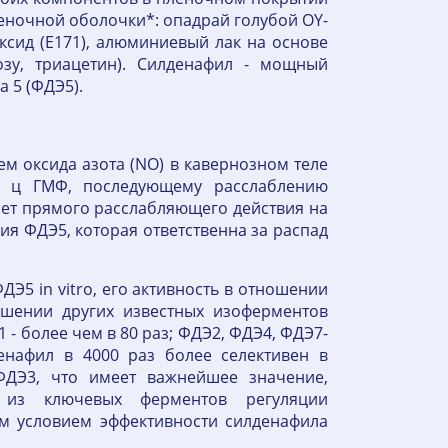
 пленочной оболочки*: опадрай голубой OY-
оксид (E171), алюминиевый лак на основе
озу, триацетин). Силденафил - мощный
 5 (ФДЭ5).
м оксида азота (NO) в кавернозном теле
ня ц ГМФ, последующему расслаблению
ает прямого расслабляющего действия на
ия ФДЭ5, которая ответственна за распад
Э5 in vitro, его активность в отношении
ошении других известных изоферментов
1 - более чем в 80 раз; ФДЭ2, ФДЭ4, ФДЭ7-
енафил в 4000 раз более селективен в
ДЭ3, что имеет важнейшее значение,
 из ключевых ферментов регуляции
м условием эффективности силденафила