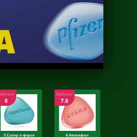
Рейтинг
Рейтинг
8
7.8
5.Супер п-форсе
6.Аванафил