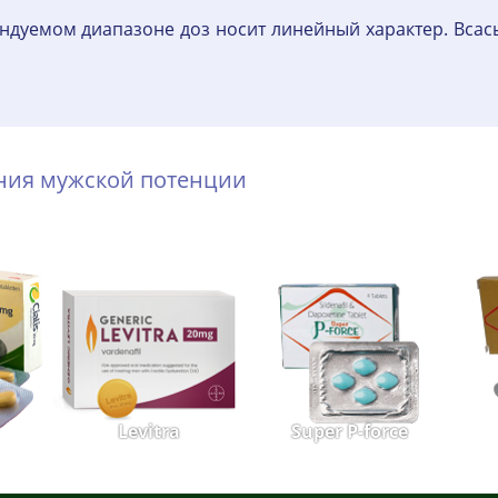
ндуемом диапазоне доз носит линейный характер. Всас
ения мужской потенции
Levitra
Super P-force