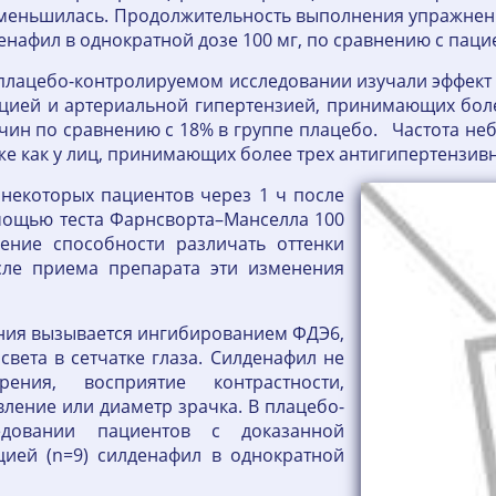
еньшилась. Продолжительность выполнения упражнения 
денафил в однократной дозе 100 мг, по сравнению с пац
лацебо-контролируемом исследовании изучали эффект п
кцией и артериальной гипертензией, принимающих бол
ин по сравнению с 18% в группе плацебо. Частота не
к же как у лиц, принимающих более трех антигипертензи
некоторых пациентов через 1 ч после
омощью теста Фарнсворта–Манселла 100
ение способности различать оттенки
осле приема препарата эти изменения
ения вызывается ингибированием ФДЭ6,
света в сетчатке глаза. Силденафил не
ния, восприятие контрастности,
вление или диаметр зрачка. В плацебо-
едовании пациентов с доказанной
цией (n=9) силденафил в однократной