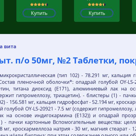
Купить
Купить
а вита
ыт. п/о 50мг, №2 Таблетки, по
икрокристаллическая (тип 102) - 78.291 мг, кальция г
. Состав пленочной оболочки*: опадрай голубой OY-LS-
етин, титана диоксид (E171), алюминиевый лак на о
держит гипромеллозу, триацетин). - блистеры (1) - па
 - 156.581 мг, кальция гидрофосфат - 52.194 мг, кроскарм
 голубой OY-LS-20921 - 7.5 мг (содержит гипромеллозу, л
ак на основе индигокармина (E132)) и опадрай прозра
(1) - пачки картонные Вспомогательные вещества: целл
88 мг, кроскармеллоза натрия - 30 мг, магния стеарат -
лина и/или биотина; при этом содержание одного или 