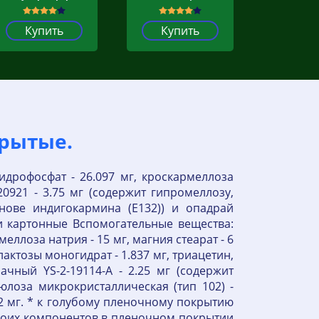
Купить
Купить
крытые.
идрофосфат - 26.097 мг, кроскармеллоза
20921 - 3.75 мг (содержит гипромеллозу,
снове индигокармина (E132)) и опадрай
чки картонные Вспомогательные вещества:
еллоза натрия - 15 мг, магния стеарат - 6
актозы моногидрат - 1.837 мг, триацетин,
чный YS-2-19114-A - 2.25 мг (содержит
юлоза микрокристаллическая (тип 102) -
 12 мг. * к голубому пленочному покрытию
обоих компонентов в пленочном покрытии