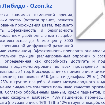
Либидо - Ozon.kz
ески значимых изменений зрения,
ым тестам (острота зрения, решетка
рование прохождения цвета, периметр
сть Эффективность и безопасность
зированном двойном слепом плацебо-
лжительностью до 6 месяцев у 3000
 с эректильной дисфункцией различной
 или смешанной). Эффективность препарата оценивал
ктильной функции (валидированный опросник о сос
а, определенная как способность достигать и по
, была продемонстрирована во всех проведенных и
ельностью 1 год. В исследованиях с применением фикс
рекцию, составляло: 62% (доза силденафила 25 мг), 74
 25% в группе плацебо. Анализ международного инде
чение силденафилом также повышало качество оргазма
ия. Согласно обобщенным данным, среди пациентов,
ьных сахарным диабетом, 43% пациентов, перенесши
га (по сравнению с 16%, 15% и 12% в группе плацебо со