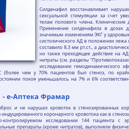
Силденафил восстанавливает наруше
сексуальной стимуляции за счет ув
телам полового члена. Клинические 
Применение силденафила в дозах д
значимым изменениям ЭКГ у здоровых
систолического АД в положении лежа 
составило 8.3 мм рт.ст., а диастоличес
но также преходящее действие на АД
нитраты (см. разделы "Противопоказан
исследовании гемодинамического эф
 (более чем у 70% пациентов был стеноз, по край
состоянии покоя уменьшалось на 7% и 6% соответствен
1 - е-Аптека Фрамар
брос и не нарушал кровоток в стенозированных кор
-индуцированного коронарного кровотока как в стенози
о-контролируемом исследовании 144 пациента с эр
льные препараты (кроме нитратов), выполняли физичес