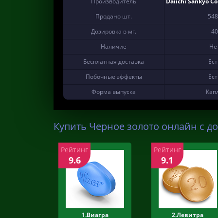
Производитель
Daiichi Sankyo C
Продано шт.
548
Дозировка в мг.
40
Наличие
Не
Бесплатная доставка
Ест
Побочные эффекты
Ест
Форма выпуска
Кап
Купить Черное золото онлайн с до
Рейтинг
Рейтинг
9.6
9.1
1.Виагра
2.Левитра