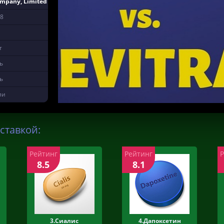
ompany, Limited
8
т
ь
ь
ли
ставкой:
Рейтинг
Рейтинг
8.5
8.1
3.Сиалис
4.Дапоксетин