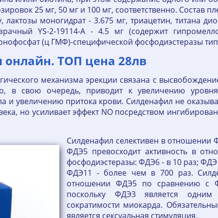
 дозировок 25 мг, 50 мг и 100 мг, соответственно. Состав
у, лактозы моногидрат - 3.675 мг, триацетин, титана ди
зрачный YS-2-19114-A - 4.5 мг (содержит гипромелл
нофосфат (ц ГМФ)-специфической фосфодиэстеразы типа
пи онлайн. ТОП цена 28лв
ического механизма эрекции связана с высвобождение
то, в свою очередь, приводит к увеличению уров
а и увеличению притока крови. Силденафил не оказыв
ека, но усиливает эффект NO посредством ингибирован
Силденафил селективен в отношении ФД
ФДЭ5 превосходит активность в отн
фосфодиэстеразы: ФДЭ6 - в 10 раз; ФДЭ
ФДЭ11 - более чем в 700 раз. Силд
отношении ФДЭ5 по сравнению с Ф
поскольку ФДЭ3 является одним
сократимости миокарда. Обязательны
является сексуальная стимуляция.