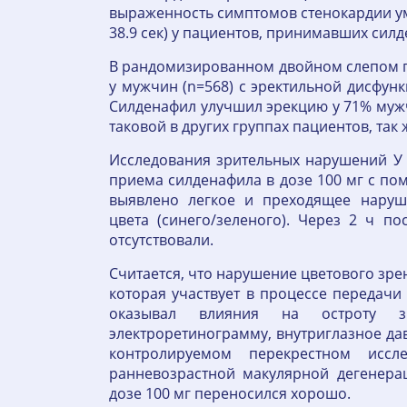
выраженность симптомов стенокардии ум
38.9 сек) у пациентов, принимавших сил
В рандомизированном двойном слепом п
у мужчин (n=568) с эректильной дисфун
Силденафил улучшил эрекцию у 71% мужч
таковой в других группах пациентов, та
Исследования зрительных нарушений У 
приема силденафила в дозе 100 мг с п
выявлено легкое и преходящее наруш
цвета (синего/зеленого). Через 2 ч п
отсутствовали.
Считается, что нарушение цветового зр
которая участвует в процессе передачи 
оказывал влияния на остроту зре
электроретинограмму, внутриглазное да
контролируемом перекрестном иссл
ранневозрастной макулярной дегенера
дозе 100 мг переносился хорошо.