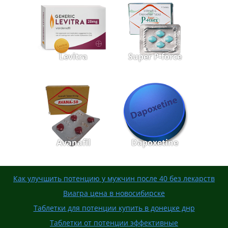
Levitra
Super P-force
Avanafil
Dapoxetine
Как улучшить потенцию у мужчин после 40 без лекарств
Виагра цена в новосибирске
Таблетки для потенции купить в донецке днр
Таблетки от потенции эффективные