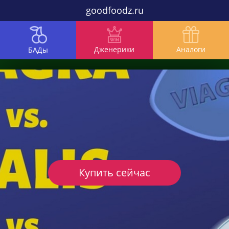
goodfoodz.ru
Дженерики
Аналоги
БАДы
Купить сейчас