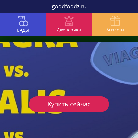
goodfoodz.ru
Дженерики
Аналоги
БАДы
Купить сейчас