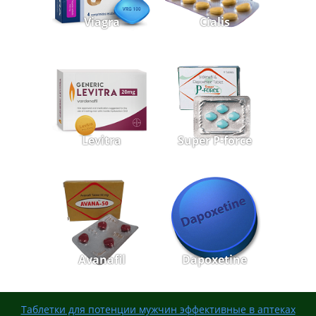
Viagra
Cialis
Levitra
Super P-force
Avanafil
Dapoxetine
Таблетки для потенции мужчин эффективные в аптеках