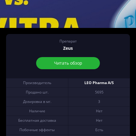
Препарат
Zeus
Читать обзор
Производитель
LEO Pharma A/S
Продано шт.
5695
Дозировка в мг.
3
Наличие
Нет
Бесплатная доставка
Нет
Побочные эффекты
Есть