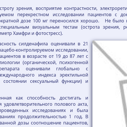
троту зрения, восприятие контрастности, электрорет
руемом перекрестном исследовании пациентов с до
нократной дозе 100 мг переносился хорошо. Не было
пециальным визуальным тестам (острота зрения, ре
метр Хамфри и фотостресс).
асность силденафила оценивали в 21
ацебо-контролируемом исследовании,
ациентов в возрасте от 19 до 87 лет с
тиологии (органической, психогенной
репарата оценивали глобально с
еждународного индекса эректильной
 состоянии сексуальный функции) и
енная как способность достигать и
я удовлетворительного полового акта,
проведенных исследованиях и была
ваниях продолжительностью 1 год. В
ванной дозы соотношение пациентов,