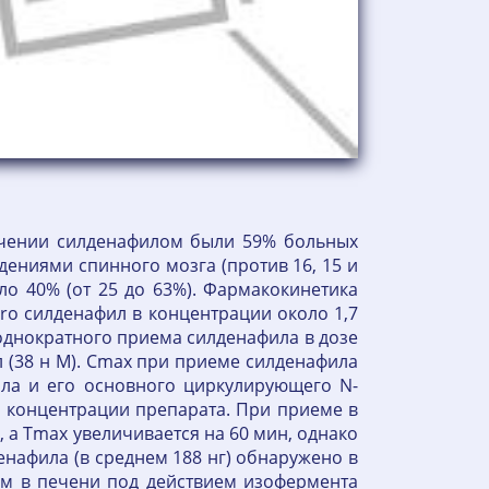
ечении силденафилом были 59% больных
ениями спинного мозга (против 16, 15 и
ло 40% (от 25 до 63%). Фармакокинетика
ro силденафил в концентрации около 1,7
е однократного приема силденафила в дозе
л (38 н М). Cmax при приеме силденафила
фила и его основного циркулирующего N-
й концентрации препарата. При приеме в
 а Tmax увеличивается на 60 мин, однако
енафила (в среднем 188 нг) обнаружено в
ом в печени под действием изофермента