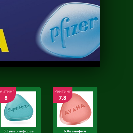
Рейтинг
Рейтинг
8
7.8
5.Супер п-форсе
6.Аванафил