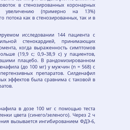
овоток в стенозированных коронарных
к увеличению (примерно на 13%)
 потока как в стенозированных, так и в
ируемом исследовании 144 пациента с
ильной стенокардией, принимающих
омента, когда выраженность симптомов
ше (19,9 с; 0,9–38,9 с) у пациентов,
авшими плацебо. В рандомизированном
афила (до 100 мг) у мужчин (n = 568) с
пертензивных препаратов. Силденафил
ых эффектов была сравнима с таковой в
ратов.
нафила в дозе 100 мг с помощью теста
нки цвета (синего/зеленого). Через 2 ч
рения вызывается ингибированием ФДЭ-6,