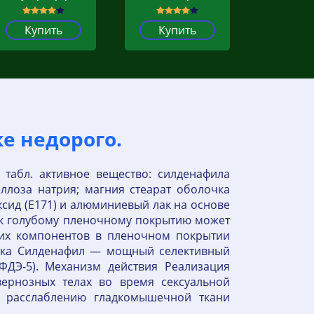
Купить
Купить
ке недорого.
 табл. активное вещество: силденафила
ллоза натрия; магния стеарат оболочка
ксид (Е171) и алюминиевый лак на основе
) к голубому пленочному покрытию может
оих компонентов в пленочном покрытии
амика Силденафил — мощный селективный
ФДЭ-5). Механизм действия Реализация
вернозных телах во время сексуальной
у расслаблению гладкомышечной ткани