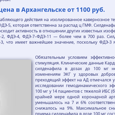
цена в Архангельске от 1100 руб.
абляющего действия на изолированное кавернозное тел
ДЭ-5, которая ответственна за распад ц ГМФ. Силденафил
осходит активность в отношении других известных изоф
-2, ФДЭ-4, ФДЭ-7–ФДЭ-11 — более чем в 700 раз. Сил
3, что имеет важнейшее значение, поскольку ФДЭ-3 
Обязательным условием эффективнос
стимуляция. Клинические данные Кар
силденафила в дозах до 100 мг н
изменениям ЭКГ у здоровых добров
преходящий эффект на АД отмечался у
исследовании гемодинамического эф
100 мг у 14 пациентов с тяжелой ИБС (
крайней мере одной коронарной арт
уменьшалось на 7 и 6% соответствен
снижалось на 9%. Максимальное сн
приема силденафила в дозе 100 мг сос