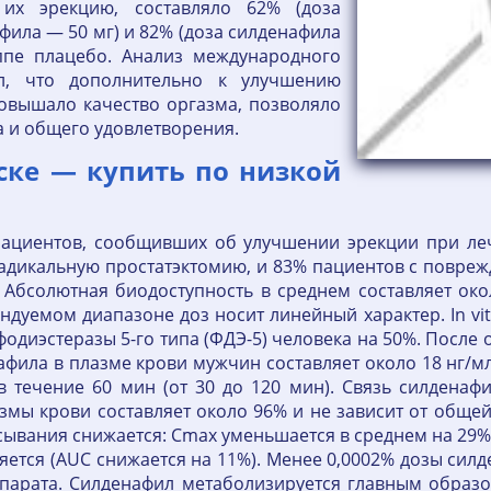
их эрекцию, составляло 62% (доза
фила — 50 мг) и 82% (доза силденафила
ппе плацебо. Анализ международного
ал, что дополнительно к улучшению
овышало качество оргазма, позволяло
а и общего удовлетворения.
ске — купить по низкой
ациентов, сообщивших об улучшении эрекции при л
адикальную простатэктомию, и 83% пациентов с поврежд
. Абсолютная биодоступность в среднем составляет око
дуемом диапазоне доз носит линейный характер. In vit
сфодиэстеразы 5-го типа (ФДЭ-5) человека на 50%. Посл
фила в плазме крови мужчин составляет около 18 нг/м
в течение 60 мин (от 30 до 120 мин). Связь силдена
змы крови составляет около 96% и не зависит от обще
ывания снижается: Cmax уменьшается в среднем на 29%,
ется (AUC снижается на 11%). Менее 0,0002% дозы силд
парата. Силденафил метаболизируется главным образ