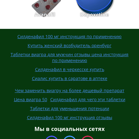
Avanafil
Dapoxetine
Силденафил 100 мг инструкция по применению
Купить женский возбудитель оренбург
Таблетки виагра для мужчин отзывы цена инструкция
по применению
Силденафил в черкесске купить
Сиалис купить в саратове в аптеке
Чем заменить виагру на более дешевый препарат
Цена виагра 50
Силденафил для чего эти таблетки
Таблетки для уменьшения потенции
Силденафил 100 мг инструкция отзывы
Мы в социальных сетях