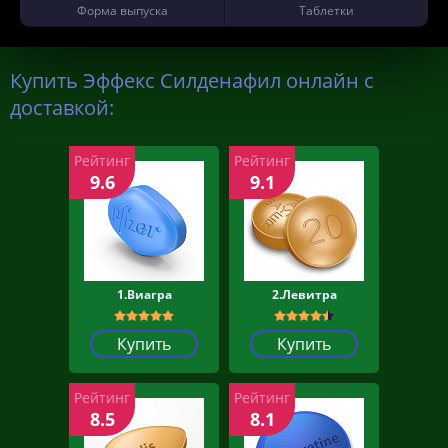
Форма выпуска
Таблетки
Купить Эффекс Силденафил онлайн с
доставкой:
Рейтинг
Рейтинг
9.6
9.1
1.Виагра
2.Левитра
Купить
Купить
Рейтинг
Рейтинг
8.5
8.1