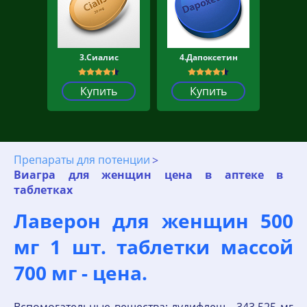
3.Сиалис
4.Дапоксетин
Купить
Купить
Препараты для потенции
Виагра для женщин цена в аптеке в
таблетках
Лаверон для женщин 500
мг 1 шт. таблетки массой
700 мг - цена.