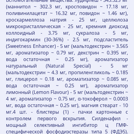
Вспомогательные вещества: лудифлеш - 343.525 мг
(маннитол ~ 302.3 мг, кросповидон ~ 17.18 мг,
поливинилацетат ~ 16.32 мг, повидон ~ 1.46 мг),
кроскармеллоза натрия - 25 мг, целлюлоза
микрокристаллическая - 25 мг, кремния диоксид
коллоидный - 3.75 мг, сукралоза - 5 мг,
индигокармин (30-36%) - 2.5 мг, подсластитель
(Sweetness Enhancer) - 5 мг (мальтодекстрин ~ 3.565
мг, ароматизатор ~ 0.79 мг, декстрин ~ 0.395 мг,
вода остаточная ~ 0.25 мг), ароматизатор
натуральный (Natural Special) - 5 мг
(мальтодекстрин ~ 4.3 мг, пропиленгликоль ~ 0.185
мг, глицерол ~ 0.18 мг, ароматизатор ~ 0.085 мг,
вода остаточная ~ 0.25 мг), ароматизатор
лимонный (Lemon Flavour) - 5 мг (мальтодекстрин ~
4 мг, ароматизатор ~ 0.75 мг, α-токоферол ~ 0.0003
мг, вода остаточная ~ 0.25 мг), магния стеарат - 10
мг.4 шт. - блистеры (1) - пачки картонные с
контролем первого вскрытия. Силденафил -
мощный селективный ингибитор ц ГМФ-
специфической фосфодиэстеразы типа 5 (ФДЭ5).