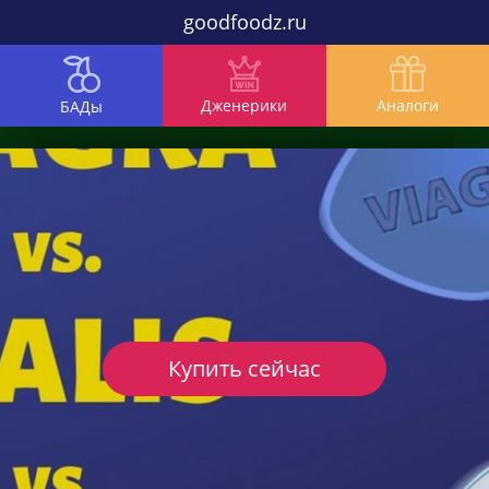
goodfoodz.ru
Дженерики
Аналоги
БАДы
Купить сейчас