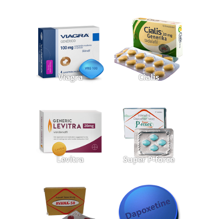
Viagra
Cialis
Levitra
Super P-force