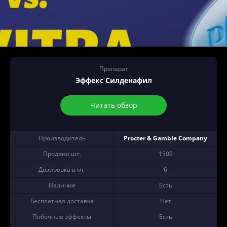
Препарат
Эффекс Силденафил
Читать обзор
Производитель
Procter & Gamble Company
Продано шт.
1509
Дозировка в мг.
6
Наличие
Есть
Бесплатная доставка
Нет
Побочные эффекты
Есть