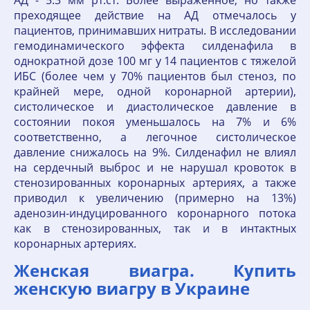
АД - 5.3 мм рт.ст. Более выраженное, но также
преходящее действие на АД отмечалось у
пациентов, принимавших нитраты. В исследовании
гемодинамического эффекта силденафила в
однократной дозе 100 мг у 14 пациентов с тяжелой
ИБС (более чем у 70% пациентов был стеноз, по
крайней мере, одной коронарной артерии),
систолическое и диастолическое давление в
состоянии покоя уменьшалось на 7% и 6%
соответственно, а легочное систолическое
давление снижалось на 9%. Силденафил не влиял
на сердечный выброс и не нарушал кровоток в
стенозированных коронарных артериях, а также
приводил к увеличению (примерно на 13%)
аденозин-индуцированного коронарного потока
как в стенозированных, так и в интактных
коронарных артериях.
Женская виагра. Купить
женскую виагру в Украине