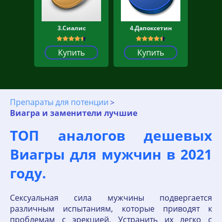
3.Сиалис
4.Дапоксетин
Купить
Купить
Препараты для потенции
Виагра и заменители лучшие
ТОП аналогов дешевых
Виагры для мужчин в 2021
году.
Сексуальная сила мужчины подвергается
различным испытаниям, которые приводят к
проблемам с эрекцией. Устранить их легко с