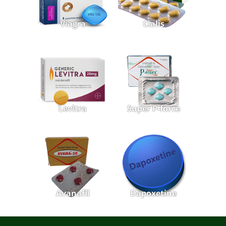
Viagra
Cialis
Levitra
Super P-force
Avanafil
Dapoxetine