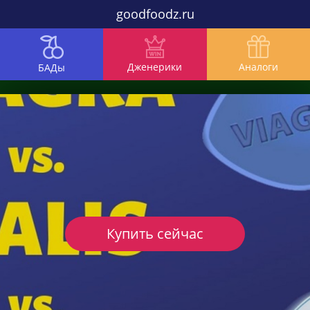
goodfoodz.ru
Дженерики
Аналоги
БАДы
Купить сейчас