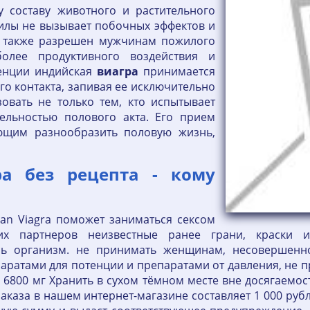
у составу животного и растительного
илы не вызывает побочных эффектов и
а также разрешен мужчинам пожилого
более продуктивного воздействия и
тенции индийская
виагра
принимается
го контакта, запивая ее исключительно
овать не только тем, кто испытывает
ельностью полового акта. Его прием
ющим разнообразить половую жизнь,
а без рецепта - кому
ian Viagra поможет заниматься сексом
х партнеров неизвестные ранее грани, краски и 
сь организм. не принимать женщинам, несовершенн
аратами для потенции и препаратами от давления, не п
х 6800 мг Хранить в сухом тёмном месте вне досягаемо
заказа в нашем интернет-магазине составляет 1 000 ру