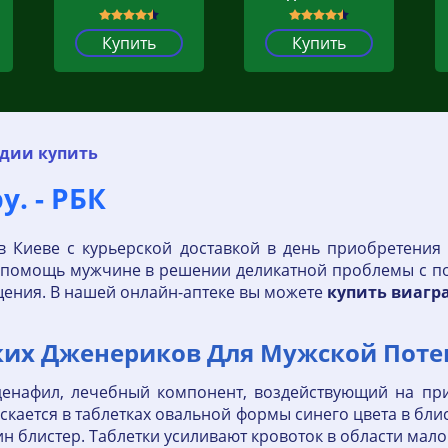
Купить
Купить
ндии купить
. - РБК
 Киеве с курьерской доставкой в день приобретения
 помощь мужчине в решении деликатной проблемы с по
ения. В нашей онлайн-аптеке вы можете
купить
виагр
их Дженериков Для Мужской Потен
енафил, лечебный компонент, воздействующий на пр
кается в таблетках овальной формы синего цвета в блист
ин блистер. Таблетки усиливают кровоток в области мало