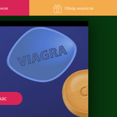
иков
Обзор аналогов
час