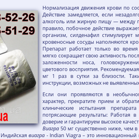
Нормализация движения крови по сос
Действие замедляется, если незадол
алкоголь или жирную пищу — между п
правило, побочное действие выражает
организм, силденафил стимулирует 
кровеносные сосуды наполняются кров
Препарат работает только во время
мягко сокращает свою активность посл
заложенности носа, головокружени
цветового восприятия. Рекомендуемая
мг 1 раз в сутки за близости. Та
инструкции, возможных не выявленных
Если они проявляются в необычн
характер, прекратите прием и обрати
клинические испытания препарат
потрясающие результаты: Работая в
доверие и гарантируем высокое качест
Виагра
50 мг существенно ниже, чем в
. Индийская
виагра
- Indian Viagra – это инновационный