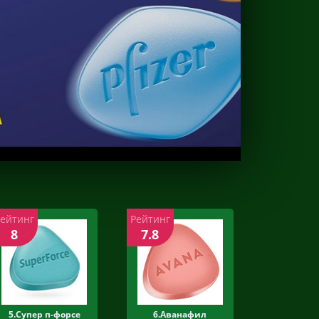
Рейтинг
Рейтинг
8
7.8
5.Супер п-форсе
6.Аванафил