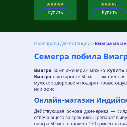
Купить
Купить
Препараты для потенции
Виагра из и
Семегра побила Виагру
Виагра
50мг дженерик можно
купить
в
Виагра
в дозировке 50 мг — экстренная
мужское здоровье и подарят новые ощущ
или офис.
Онлайн-магазин Индийск
Действующая основа дженерика — силд
отвечающего за эрекцию. Препарат выпус
виагра 50 мг составляет 170 гривен за од