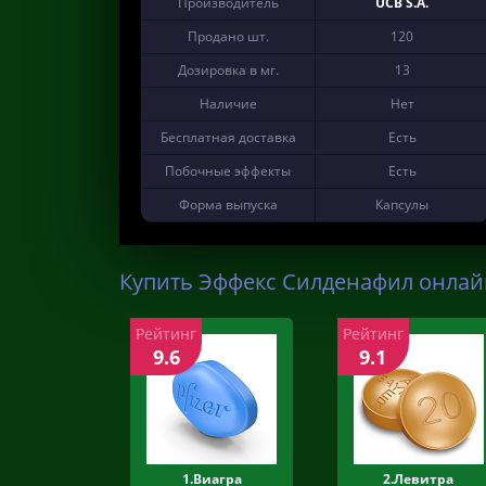
Производитель
UCB S.A.
Продано шт.
120
Дозировка в мг.
13
Наличие
Нет
Бесплатная доставка
Есть
Побочные эффекты
Есть
Форма выпуска
Капсулы
Купить Эффекс Силденафил онлайн
Рейтинг
Рейтинг
9.6
9.1
1.Виагра
2.Левитра