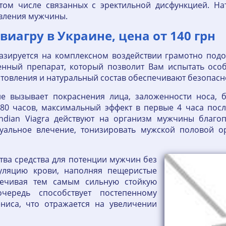
 том числе связанных с эректильной дисфункцией. Н
овления мужчины.
виагру в Украине, цена от 140 грн
базируется на комплексном воздействии грамотно под
енный препарат, который позволит Вам испытать осо
отовления и натуральный состав обеспечивают безопасн
не вызывает покраснения лица, заложенности носа, 
 180 часов, максимальный эффект в первые 4 часа по
Indian Viagra действуют на организм мужчины благо
суальное влечение, тонизировать мужской половой о
тва средства для потенции мужчин без
уляцию крови, наполняя пещеристые
печивая тем самым сильную стойкую
чередь способствует постепенному
ниса, что отражается на увеличении