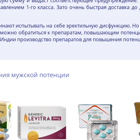
шую сумму и выдаст соответствующее предупреждение. 
равлением 1-го класса. Зато очень быстрая доставка д
нают испытывать на себе эректильную дисфункцию. Но 
гда можно обратиться к препаратам, повышающим потен
В Индии производство препаратов для повышения потенц
ения мужской потенции