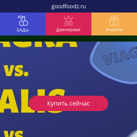
goodfoodz.ru
Дженерики
Аналоги
БАДы
Купить сейчас