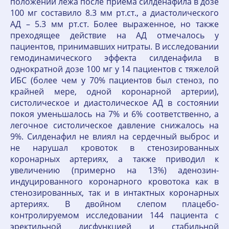
положении лежа после приема силденафила в дозе
100 мг составило 8.3 мм рт.ст., а диастолического
АД – 5.3 мм рт.ст. Более выраженное, но также
преходящее действие на АД отмечалось у
пациентов, принимавших нитраты. В исследовании
гемодинамического эффекта силденафила в
однократной дозе 100 мг у 14 пациентов с тяжелой
ИБС (более чем у 70% пациентов был стеноз, по
крайней мере, одной коронарной артерии),
систолическое и диастолическое АД в состоянии
покоя уменьшалось на 7% и 6% соответственно, а
легочное систолическое давление снижалось на
9%. Силденафил не влиял на сердечный выброс и
не нарушал кровоток в стенозированных
коронарных артериях, а также приводил к
увеличению (примерно на 13%) аденозин-
индуцированного коронарного кровотока как в
стенозированных, так и в интактных коронарных
артериях. В двойном слепом плацебо-
контролируемом исследовании 144 пациента с
эректильной дисфункцией и стабильной