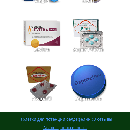
Viagra
Cialis
Levitra
Super P-force
Avanafil
Dapoxetine
Таблетки для потенции селдефелин с3 отзывы
Аналог дапоксетин сз