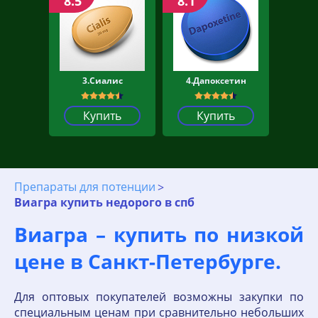
8.5
8.1
3.Сиалис
4.Дапоксетин
Купить
Купить
Препараты для потенции
Виагра купить недорого в спб
Виагра – купить по низкой
цене в Санкт-Петербурге.
Для оптовых покупателей возможны закупки по
специальным ценам при сравнительно небольших