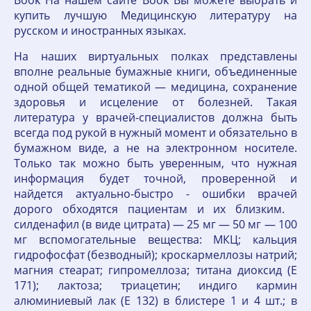
Book На нашем сайте Book Вы можете выбрать и
купить лучшую Медицинскую литературу на
русском и иностранных языках.
На наших виртуальных полках представлены
вполне реальные бумажные книги, объединенные
одной общей тематикой — медицина, сохранение
здоровья и исцеление от болезней. Такая
литература у врачей-специалистов должна быть
всегда под рукой в нужный момент и обязательно в
бумажном виде, а не на электронном носителе.
Только так можно быть уверенным, что нужная
информация будет точной, проверенной и
найдется актуально-быстро - ошибки врачей
дорого обходятся пациентам и их близким.
силденафил (в виде цитрата) — 25 мг — 50 мг — 100
мг вспомогательные вещества: МКЦ; кальция
гидрофосфат (безводный); кроскармеллозы натрий;
магния стеарат; гипромеллоза; титана диоксид (E
171); лактоза; триацетин; индиго кармин
алюминиевый лак (E 132) в блистере 1 и 4 шт.; в