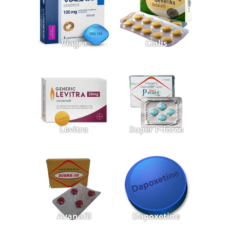
Viagra
Cialis
Levitra
Super P-force
Avanafil
Dapoxetine