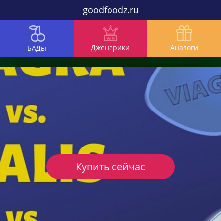
goodfoodz.ru
Дженерики
Аналоги
БАДы
Купить сейчас