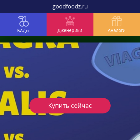
goodfoodz.ru
Дженерики
Аналоги
БАДы
Купить сейчас