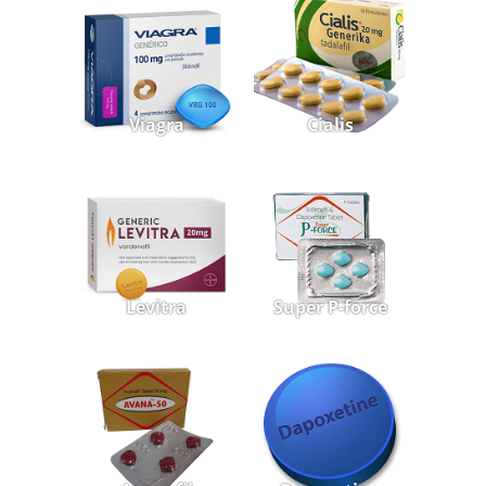
Viagra
Cialis
Levitra
Super P-force