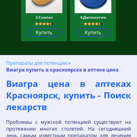
3.Сиалис
4.Дапоксетин
Купить
Купить
Препараты для потенции
Виагра купить в красноярске в аптеке цена
Виагра цена в аптеках
Красноярск, купить - Поиск
лекарств
Проблемы с мужской потенцией существуют на
протяжении многих столетий. На сегодняшний
день самым известным препаратом для лечения