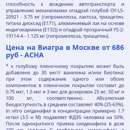
способность к вождению автотранспорта и
управлению механизмами опадрай голубой OY-LS-
20921 - 3.75 мг (гипромеллоза, лактоза, триацетин,
титана диоксид (E171), алюминиевый лак на основе
индигокармина (E132)) и опадрай прозрачный YS-2-
19114-A - 1.125 мг (гипромеллоза, триацетин).
Цена на Виагра в Москве от 686
руб - АСНА
* к голубому пленочному покрытию может быть
добавлено до 30 мкг/г ванилина и/или биотина;
при этом содержание одного или обоих
компонентов в пленочном покрытии составит до
0.75 мкг, 1.5 мкг и 3 мкг для дозировок 25 мг, 50 мг и
100 мг, соответственно. Абсолютная
биодоступность в среднем составляет 40% (25-63%).
In vitro силденафил в концентрации примерно 1.7
нг/мл (3.5 н М) подавляет ФДЭ5 человека на 50%.
После однократного приема силденафила в дозе