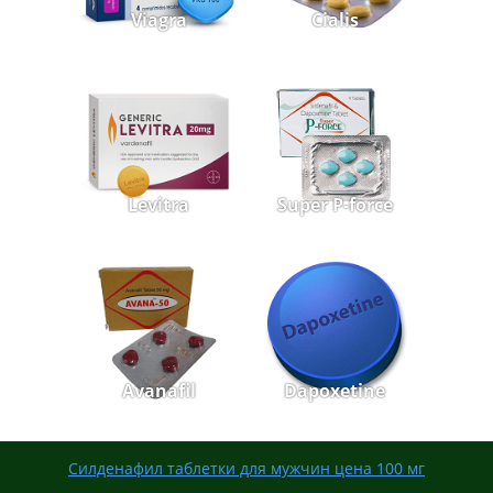
Viagra
Cialis
Levitra
Super P-force
Avanafil
Dapoxetine
Силденафил таблетки для мужчин цена 100 мг