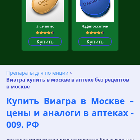
3.Сиалис
4.Дапоксетин
Купить
Купить
Препараты для потенции
Виагра купить в москве в аптеке без рецептов
в москве
Купить Виагра в Москве –
цены и аналоги в аптеках -
009. РФ