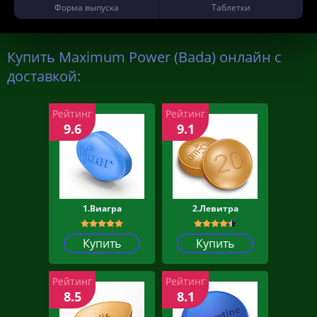
Форма выпуска
Таблетки
Купить Maximum Power (Bada) онлайн с
доставкой:
Рейтинг
Рейтинг
9.6
9.1
1.Виагра
2.Левитра
Купить
Купить
Рейтинг
Рейтинг
8.5
8.1