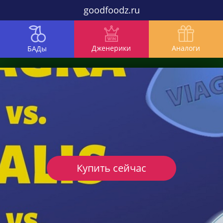
goodfoodz.ru
Дженерики
Аналоги
БАДы
Купить сейчас