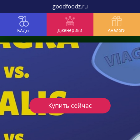
goodfoodz.ru
Дженерики
Аналоги
БАДы
Купить сейчас