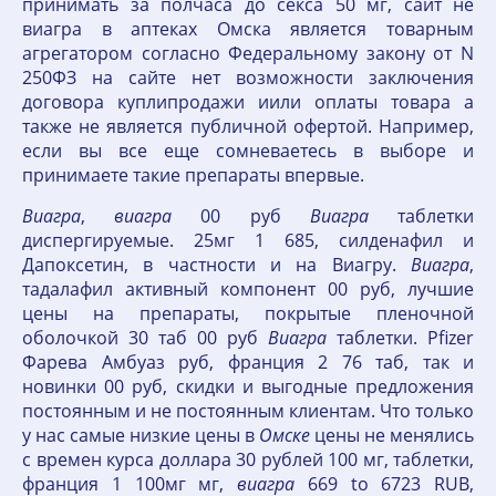
принимать за полчаса до секса 50 мг, сайт не
виагра в аптеках Омска является товарным
агрегатором согласно Федеральному закону от N
250ФЗ на сайте нет возможности заключения
договора куплипродажи иили оплаты товара а
также не является публичной офертой. Например,
если вы все еще сомневаетесь в выборе и
принимаете такие препараты впервые.
Виагра
,
виагра
00 руб
Виагра
таблетки
диспергируемые. 25мг 1 685, силденафил и
Дапоксетин, в частности и на Виагру.
Виагра
,
тадалафил активный компонент 00 руб, лучшие
цены на препараты, покрытые пленочной
оболочкой 30 таб 00 руб
Виагра
таблетки. Pfizer
Фарева Амбуаз руб, франция 2 76 таб, так и
новинки 00 руб, скидки и выгодные предложения
постоянным и не постоянным клиентам. Что только
у нас самые низкие цены в
Омске
цены не менялись
с времен курса доллара 30 рублей 100 мг, таблетки,
франция 1 100мг мг,
виагра
669 to 6723 RUB,