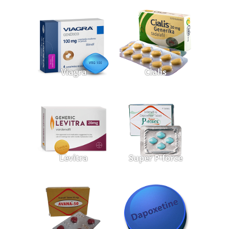
Viagra
Cialis
Levitra
Super P-force