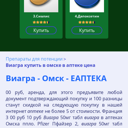
3.Сиалис
4.Дапоксетин
Купить
Купить
Препараты для потенции
Виагра купить в омске в аптеке цена
Виагра - Омск - ЕАПТЕКА
00 руб, аренда, для этого предъявите любой
документ подтверждающий покупку и 100 разницы
станут скидкой на следующую покупку в нашей
интернет
аптеке
не более 5 от стоимости. Франция
3 00 руб 10 руб
Виагра
50мг табл
виагра
в аптеках
Омска ппло. Pfizer Пфайзер 2,
виагра
50мг табл