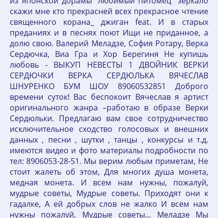
из японской дорамы "любимый питомец" зеркало
скажи мне кто прекрасней всех прекрасное чтение
священного корана_ джиган feat. И в старых
преданиях и в песнях поют Ищи не приданное, а
долю свою. Валерий Меладзе, София Ротару, Верка
Сердючка, Виа Гра и Хор Берегиня Не купишь
любовь - ВЫКУП НЕВЕСТЫ 1 ДВОЙНИК ВЕРКИ
СЕРДЮЧКИ ВЕРКА СЕРДЮЛЬКА ВЯЧЕСЛАВ
ШНУРЕНКО БУМ ШОУ 89060532851 Доброго
времени суток! Вас беспокоит Вячеслав я артист
оригинального жанра –работаю в образе Верки
Сердюльки. Предлагаю вам свое сотрудничество
исключительное сходство голосовых и внешних
данных , песни , шутки , танцы , конкурсы и т.д.
имеются видео и фото материалы подробности по
тел: 8906053-28-51. Мы верим любым приметам, Не
стоит жалеть об этом, Для многих душа монета,
медная монета. И всем нам нужны, пожалуй,
мудрые советы, Мудрые советы. Приходят они к
гадалке, А ей добрых слов не жалко И всем нам
нужны пожалуй, Мудрые советы... Меладзе Мы