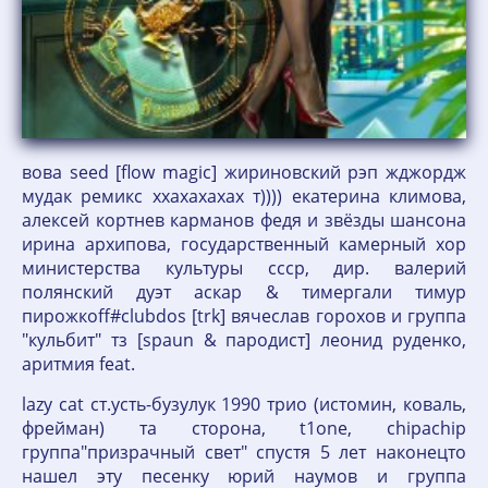
вова seed [flow magic] жириновский рэп жджордж
мудак ремикс ххахахахах т)))) екатерина климова,
алексей кортнев карманов федя и звёзды шансона
ирина архипова, государственный камерный хор
министерства культуры ссср, дир. валерий
полянский дуэт аскар & тимергали тимур
пирожкoff#clubdos [trk] вячеслав горохов и группа
"кульбит" тз [spaun & пародист] леонид руденко,
аритмия feat.
lazy cat ст.усть-бузулук 1990 трио (истомин, коваль,
фрейман) та сторона, t1one, chipachip
группа"призрачный свет" спустя 5 лет наконецто
нашел эту песенку юрий наумов и группа