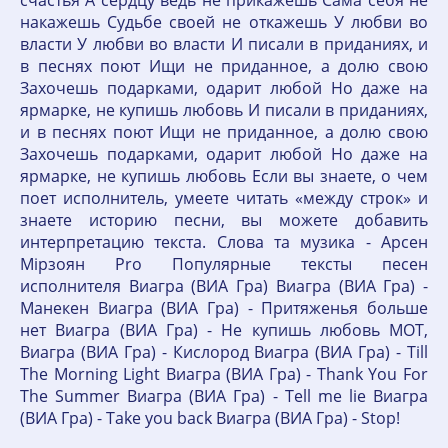
накажешь Судьбе своей не откажешь У любви во
власти У любви во власти И писали в приданиях, и
в песнях поют Ищи не приданное, а долю свою
Захочешь подарками, одарит любой Но даже на
ярмарке, не купишь любовь И писали в приданиях,
и в песнях поют Ищи не приданное, а долю свою
Захочешь подарками, одарит любой Но даже на
ярмарке, не купишь любовь Если вы знаете, о чем
поет исполнитель, умеете читать «между строк» и
знаете историю песни, вы можете добавить
интерпретацию текста. Слова та музика - Арсен
Мірзоян Pro Популярные тексты песен
исполнителя Виагра (ВИА Гра) Виагра (ВИА Гра) -
Манекен Виагра (ВИА Гра) - Притяженья больше
нет Виагра (ВИА Гра) - Не купишь любовь МОТ,
Виагра (ВИА Гра) - Кислород Виагра (ВИА Гра) - Till
The Morning Light Виагра (ВИА Гра) - Thank You For
The Summer Виагра (ВИА Гра) - Tell me lie Виагра
(ВИА Гра) - Take you back Виагра (ВИА Гра) - Stop!