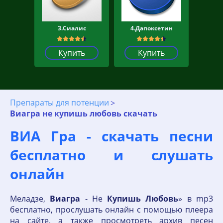
3.Сиалис
4.Дапоксетин
Купить
Купить
Препараты для потенции
Виагра не купишь любовь скачать
ВИА Гра - скачать песни
бесплатно и слушать
онлайн
Меладзе,
Виагра
- Не
Купишь
Любовь
» в mp3
бесплатно, прослушать онлайн с помощью плеера
на сайте, а также просмотреть архив песен