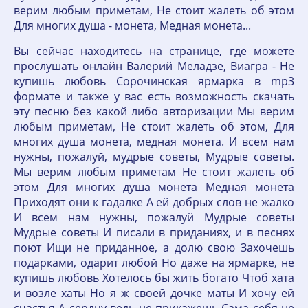
верим любым приметам, Не стоит жалеть об этом
Для многих душа - монета, Медная монета...
Вы сейчас находитесь на странице, где можете
прослушать онлайн Валерий Меладзе, Виагра - Не
купишь любовь Сорочинская ярмарка в mp3
формате и также у вас есть возможность скачать
эту песню без какой либо авторизации Мы верим
любым приметам, Не стоит жалеть об этом, Для
многих душа монета, медная монета. И всем нам
нужны, пожалуй, мудрые советы, Мудрые советы.
Мы верим любым приметам Не стоит жалеть об
этом Для многих душа монета Медная монета
Приходят они к гадалке А ей добрых слов не жалко
И всем нам нужны, пожалуй Мудрые советы
Мудрые советы И писали в приданиях, и в песнях
поют Ищи не приданное, а долю свою Захочешь
подарками, одарит любой Но даже на ярмарке, не
купишь любовь Хотелось бы жить богато Чтоб хата
и возле хаты Но я ж своей дочке маты И хочу ей
счастья А сердцу ведь не прикажешь Сама себя не