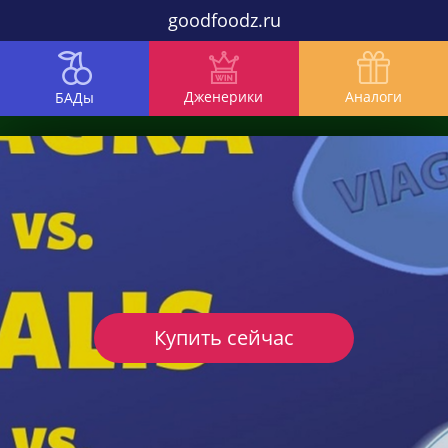
goodfoodz.ru
Дженерики
Аналоги
БАДы
Купить сейчас