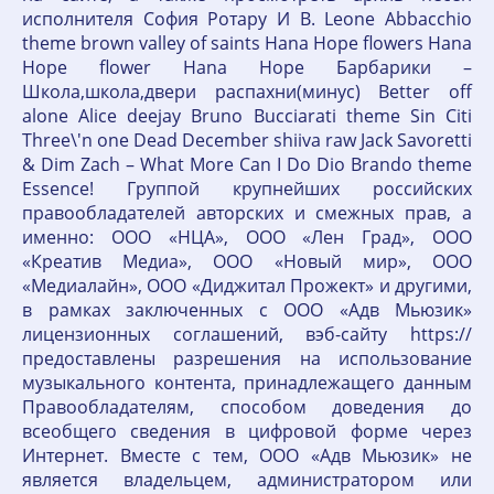
исполнителя София Ротару И В. Leone Abbacchio
theme brown valley of saints Hana Hope flowers Hana
Hope flower Hana Hope Барбарики –
Школа,школа,двери распахни(минус) Better off
alone Alice deejay Bruno Bucciarati theme Sin Citi
Three\'n one Dead December shiiva raw Jack Savoretti
& Dim Zach – What More Can I Do Dio Brando theme
Essence! Группой крупнейших российских
правообладателей авторских и смежных прав, а
именно: ООО «НЦА», ООО «Лен Град», ООО
«Креатив Медиа», ООО «Новый мир», ООО
«Медиалайн», ООО «Диджитал Прожект» и другими,
в рамках заключенных с ООО «Адв Мьюзик»
лицензионных соглашений, вэб-сайту https://
предоставлены разрешения на использование
музыкального контента, принадлежащего данным
Правообладателям, способом доведения до
всеобщего сведения в цифровой форме через
Интернет. Вместе с тем, ООО «Адв Мьюзик» не
является владельцем, администратором или