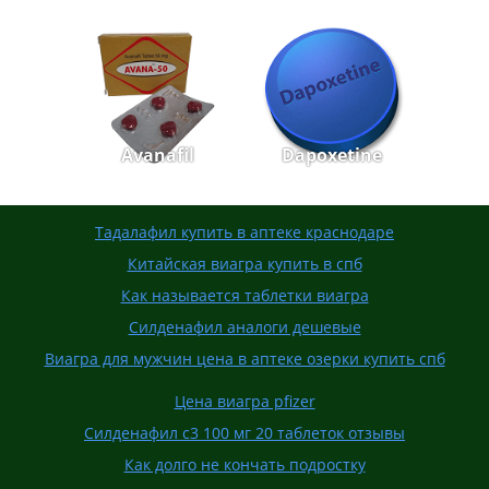
Avanafil
Dapoxetine
Тадалафил купить в аптеке краснодаре
Китайская виагра купить в спб
Как называется таблетки виагра
Силденафил аналоги дешевые
Виагра для мужчин цена в аптеке озерки купить спб
Цена виагра pfizer
Силденафил с3 100 мг 20 таблеток отзывы
Как долго не кончать подростку