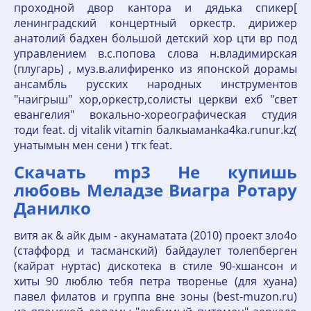
проходной двор кантора и дядька спикер[
ленинградский концертный оркестр. дирижер
анатолий бадхен большой детский хор цти вр под
управлением в.с.попова слова н.владимирская
(плугарь) , муз.в.алифиренко из японской дорамы
ансамбль русских народных инструментов
"наигрыш" хор,оркестр,солисты церкви ехб "свет
евангелия" вокально-хореографическая студия
тоди feat. dj vitalik vitamin балкыаманka4ka.runur.kz(
унатымын мен сени ) тгк feat.
Скачать mp3 Не купишь
любовь Меладзе Виагра Ротару
Данилко
витя ак & айк дым - акунаматата (2010) проект зло4о
(стаффорд и тасманский) байдаулет толепберген
(кайрат нуртас) дискотека в стиле 90-хшансон и
хиты 90 люблю тебя петра творенье (для хуана)
павел филатов и группа вне зоны (best-muzon.ru)