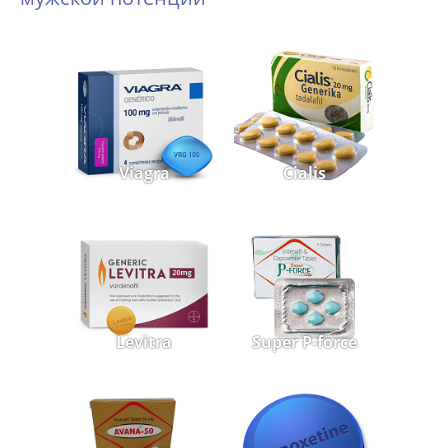
Viagra
Cialis
Levitra
Super P-force