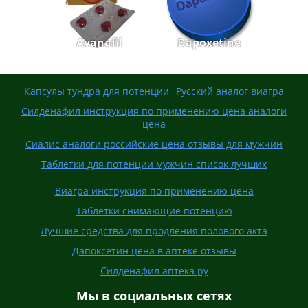
Avanafil
Dapoxetine
Капсулы тундра для потенции
Русский аналог виагра
Силденафил инструкция по применению цена аналоги
цена
Сиалис аналоги российские цена отзывы для мужчин
Таблетки для потенции мужчин список лучших
Виагра инструкция по применению цена
Таблетки снимающие потенцию
Лучшие средства для продления полового акта
Дапоксетин цена в аптеке отзывы
Силденафил аптека ру
Мы в социальных сетях