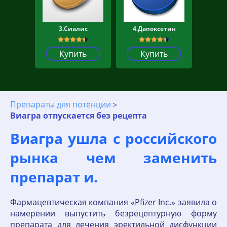
3.Сиалис
4.Дапоксетин
Купить
Купить
Препараты для потенции
Виагра отпускается без рецепта
Виагра ушла с российского
рынка чем заменить
препарат и.
Фармацевтическая компания «Pfizer Inc.» заявила о
намерении выпустить безрецептурную форму
препарата для лечения эректильной дисфункции