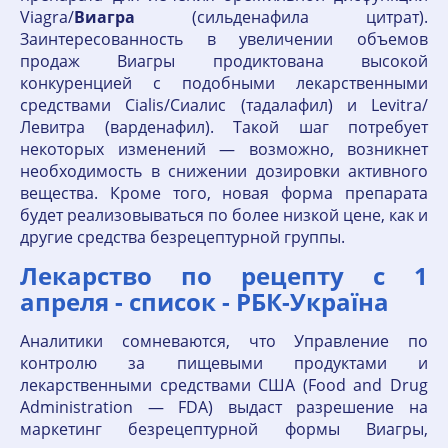
Viagra/
Виагра
(сильденафила цитрат).
Заинтересованность в увеличении объемов
продаж Виагры продиктована высокой
конкуренцией с подобными лекарственными
средствами Cialis/Сиалис (тадалафил) и Levitra/
Левитра (варденафил). Такой шаг потребует
некоторых изменений — возможно, возникнет
необходимость в снижении дозировки активного
вещества. Кроме того, новая форма препарата
будет реализовываться по более низкой цене, как и
другие средства безрецептурной группы.
Лекарство по рецепту с 1
апреля - список - РБК-Україна
Аналитики сомневаются, что Управление по
контролю за пищевыми продуктами и
лекарственными средствами США (Food and Drug
Administration — FDA) выдаст разрешение на
маркетинг безрецептурной формы Виагры,