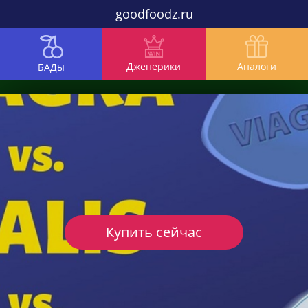
goodfoodz.ru
Дженерики
Аналоги
БАДы
Купить сейчас