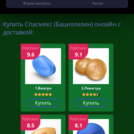
Форма выпуска
Капли
Купить Спасмекс (Бациллалин) онлайн с
доставкой:
Рейтинг
Рейтинг
9.6
9.1
1.Виагра
2.Левитра
Купить
Купить
Рейтинг
Рейтинг
8.5
8.1