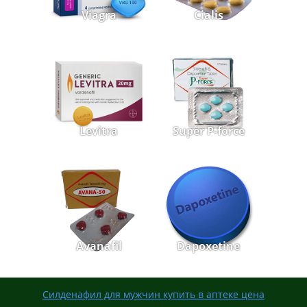
Viagra
Cialis
Levitra
Super P-force
Avanafil
Dapoxetine
Силденафил для мужчин купить в аптеке цена