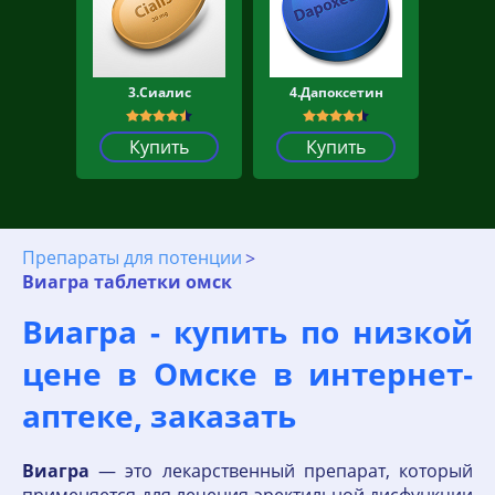
3.Сиалис
4.Дапоксетин
Купить
Купить
Препараты для потенции
Виагра таблетки омск
Виагра - купить по низкой
цене в Омске в интернет‐
аптеке, заказать
Виагра
— это лекарственный препарат, который