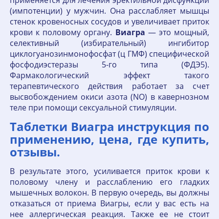
применяется для лечения эректильной дисфункции
(импотенции) у мужчин. Она расслабляет мышцы
стенок кровеносных сосудов и увеличивает приток
крови к половому органу.
Виагра
— это мощный,
селективный (избирательный) ингибитор
циклогуанозинмонофосфат (ц ГМФ) специфической
фосфодиэстеразы 5-го типа (ФДЭ5).
Фармакологический эффект такого
терапевтического действия работает за счет
высвобождением окиси азота (NO) в кавернозном
теле при помощи сексуальной стимуляции.
Таблетки Виагра инструкция по
применению, цена, где купить,
отзывы.
В результате этого, усиливается приток крови к
половому члену и расслаблению его гладких
мышечных волокон. В первую очередь, вы должны
отказаться от приема Виагры, если у вас есть на
нее аллергическая реакция. Также ее не стоит