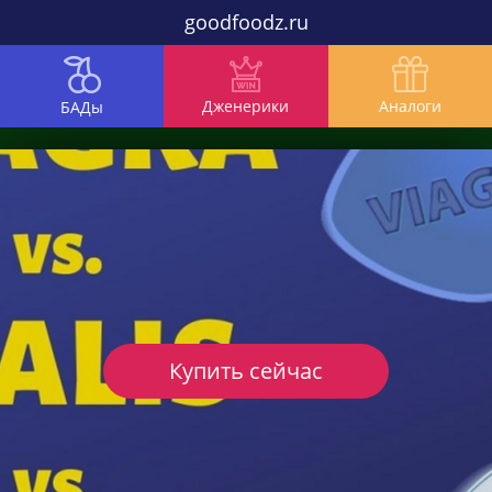
goodfoodz.ru
Дженерики
Аналоги
БАДы
Купить сейчас