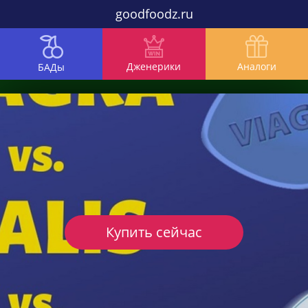
goodfoodz.ru
Дженерики
Аналоги
БАДы
Купить сейчас