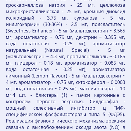
кроскармеллоза натрия - 25 мг, целлюлоза
микрокристаллическая - 25 мг, кремния диоксид
коллоидный - 3.75 мг, сукралоза - 5 мг,
индигокармин (30-36%) - 2.5 мг, подсластитель
(Sweetness Enhancer) - 5 мг (мальтодекстрин ~ 3.565
мг, ароматизатор ~ 0.79 мг, декстрин ~ 0.395 мг,
вода остаточная ~ 0.25 мг), ароматизатор
натуральный (Natural Special) - 5 мг
(мальтодекстрин ~ 4.3 мг, пропиленгликоль ~ 0.185
мг, глицерол ~ 0.18 мг, ароматизатор ~ 0.085 мг,
вода остаточная ~ 0.25 мг), ароматизатор
лимонный (Lemon Flavour) - 5 мг (мальтодекстрин ~
4 мг, ароматизатор ~ 0.75 мг, α-токоферол ~ 0.0003
мг, вода остаточная ~ 0.25 мг), магния стеарат - 10
мг.4 шт. - блистеры (1) - пачки картонные с
контролем первого вскрытия. Силденафил -
мощный селективный ингибитор ц ГМФ-
специфической фосфодиэстеразы типа 5 (ФДЭ5).
Реализация физиологического механизма эрекции
связана с высвобождением оксида азота (NO) в