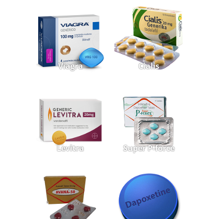
Viagra
Cialis
Levitra
Super P-force