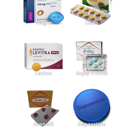
Viagra
Cialis
Levitra
Super P-force
Avanafil
Dapoxetine