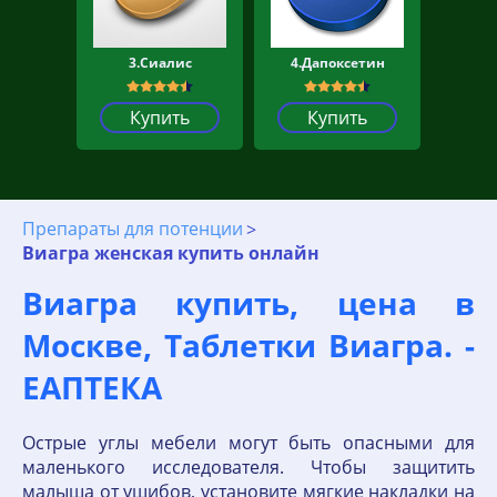
3.Сиалис
4.Дапоксетин
Купить
Купить
Препараты для потенции
Виагра женская купить онлайн
Виагра купить, цена в
Москве, Таблетки Виагра. -
ЕАПТЕКА
Острые углы мебели могут быть опасными для
маленького исследователя. Чтобы защитить
малыша от ушибов, установите мягкие накладки на