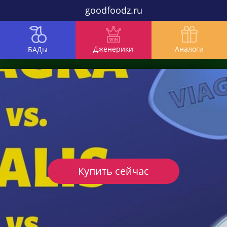
goodfoodz.ru
Дженерики
Аналоги
БАДы
Купить сейчас