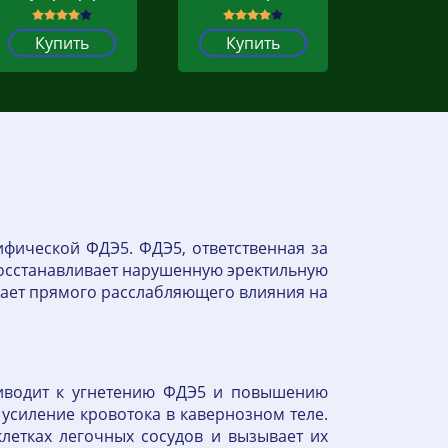
Купить
Купить
фической ФДЭ5. ФДЭ5, ответственная за
 Восстанавливает нарушенную эректильную
вает прямого расслабляющего влияния на
иводит к угнетению ФДЭ5 и повышению
 усиление кровотока в кавернозном теле.
етках легочных сосудов и вызывает их