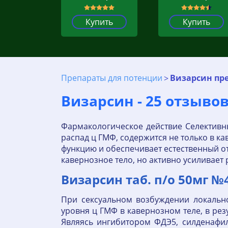
Купить
Купить
Препараты для потенции
Визарсин пр
Визарсин - 25 отзыво
Фармакологическое действие Селективн
распад ц ГМФ, содержится не только в к
функцию и обеспечивает естественный о
кавернозное тело, но активно усиливает 
Визарсин таб. п/о 50мг №4
При сексуальном возбуждении локаль
уровня ц ГМФ в кавернозном теле, в рез
Являясь ингибитором ФДЭ5, силденафи