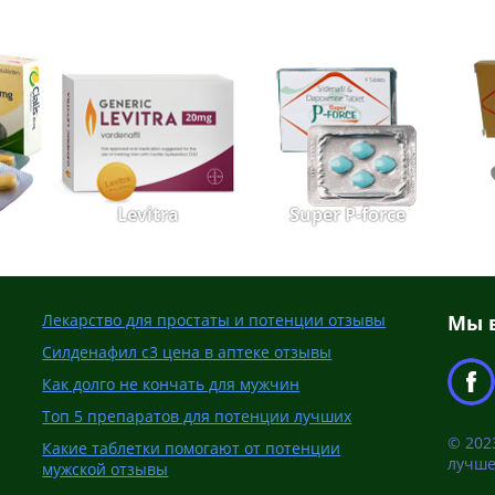
Levitra
Super P-force
Лекарство для простаты и потенции отзывы
Мы в
Силденафил с3 цена в аптеке отзывы
Как долго не кончать для мужчин
Топ 5 препаратов для потенции лучших
© 202
Какие таблетки помогают от потенции
лучше
мужской отзывы