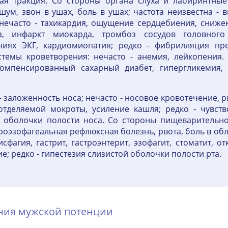
ная тракция. Со стороны органа слуха и лабиринтные 
ум, звон в ушах, боль в ушах; частота неизвестна - 
; нечасто - тахикардия, ощущение сердцебиения, сниж
да, инфаркт миокарда, тромбоз сосудов головного
аниях ЭКГ, кардиомиопатия; редко - фибрилляция пре
темы кроветворения: нечасто - анемия, лейкопения.
омпенсированный сахарный диабет, гипергликемия, 
 заложенность носа; нечасто - носовое кровотечение, ри
отделяемой мокроты, усиление кашля; редко - чувство
й оболочки полости носа. Со стороны пищеварительной
троэзофагеальная рефлюксная болезнь, рвота, боль в об
 дисфагия, гастрит, гастроэнтерит, эзофагит, стоматит,
е; редко - гипестезия слизистой оболочки полости рта.
ения мужской потенции