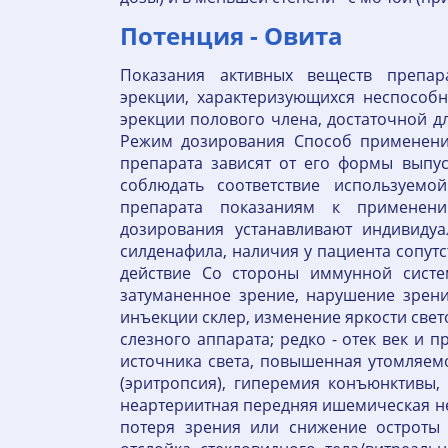
Потенция - Овита
Показания активных веществ препа
эрекции, характеризующихся неспособ
эрекции полового члена, достаточной д
Режим дозирования Способ применени
препарата зависят от его формы выпус
соблюдать соответствие используемо
препарата показаниям к применен
дозирования устанавливают индивидуа
силденафила, наличия у пациента сопу
действие Со стороны иммунной систем
затуманенное зрение, нарушение зрения
инъекции склер, изменение яркости свет
слезного аппарата; редко - отек век и 
источника света, повышенная утомляемо
(эритропсия), гиперемия конъюнктивы,
неартериитная передняя ишемическая нев
потеря зрения или снижение остроты з