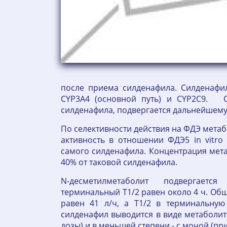
после приема силденафила. Силденафи
CYP3A4 (основной путь) и CYP2C9. О
силденафила, подвергается дальнейшем
По селективности действия на ФДЭ метаб
активность в отношении ФДЭ5 in vitro
самого силденафила. Концентрация мет
40% от таковой силденафила.
N-десметилметаболит подвергаетс
терминальный T1/2 равен около 4 ч. Об
равен 41 л/ч, а T1/2 в терминальную
силденафил выводится в виде метаболи
дозы) и в меньшей степени - с мочой (пр