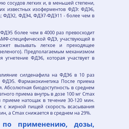
ю сосудов легких и, в меньшей степени,
гих известных изоферментов ФДЭ: ФДЭ6,
аз; ФДЭ2, ФДЭ4, ФДЭ7-ФДЭ11 - более чем в
ФДЭ5 более чем в 4000 раз превосходит
 АМФ-специфической ФДЭ, участвующей в
ожет вызывать легкое и преходящее
/зеленого). Предполагаемым механизмом
я угнетение ФДЭ6, которая участвует в
 влияние силденафила на ФДЭ6 в 10 раз
и ФДЭ5. Фармакокинетика После приема
я. Абсолютная биодоступность в среднем
ратного приема внутрь в дозе 100 мг Cmax
и приеме натощак в течение 30-120 мин.
и с жирной пищей скорость всасывания
ин, а Cmax снижается в среднем на 29%.
я по применению, дозы,