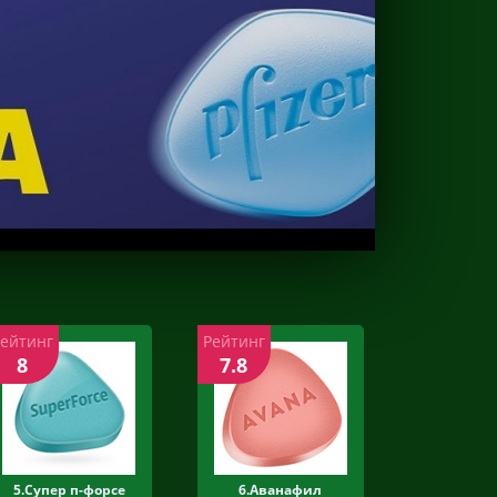
Рейтинг
Рейтинг
8
7.8
5.Супер п-форсе
6.Аванафил