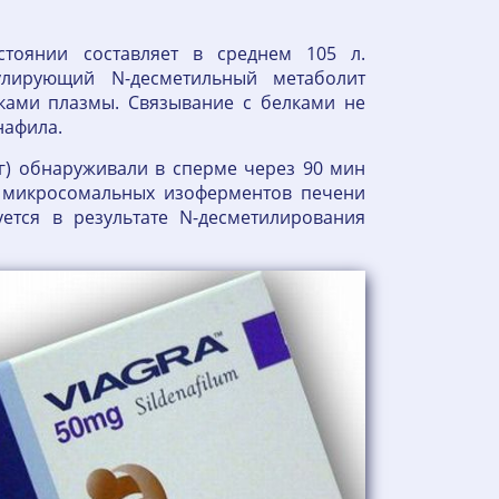
тоянии составляет в среднем 105 л.
лирующий N-десметильный метаболит
ками плазмы. Связывание с белками не
нафила.
г) обнаруживали в сперме через 90 мин
м микросомальных изоферментов печени
тся в результате N-десметилирования