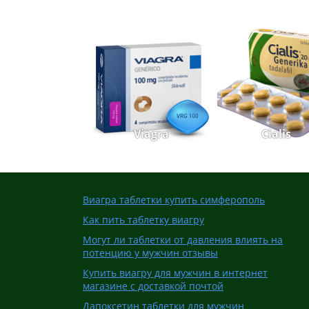
Viagra
Cialis
Виагра таблетки купить симферополь
Как пить таблетку виагру
Могут ли таблетки от давления влиять на
потенцию у мужчин отзывы
Купить виагру для мужчин в интернет
магазине с доставкой почтой
Дапоксетин таблетки для мужчин