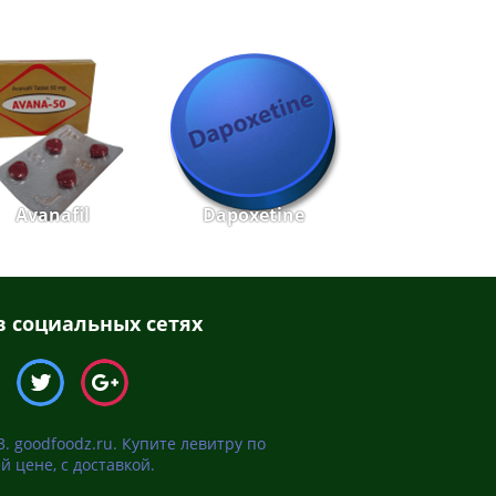
Avanafil
Dapoxetine
 социальных сетях
3. goodfoodz.ru. Купите левитру по
й цене, с доставкой.