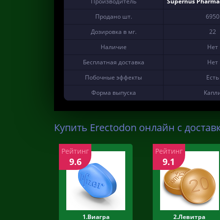
Производитель
Supernus Pharmace
Продано шт.
6950
Дозировка в мг.
22
Наличие
Нет
Бесплатная доставка
Нет
Побочные эффекты
Есть
Форма выпуска
Капл
Купить Erectodon онлайн с достав
Рейтинг
Рейтинг
9.6
9.1
1.Виагра
2.Левитра