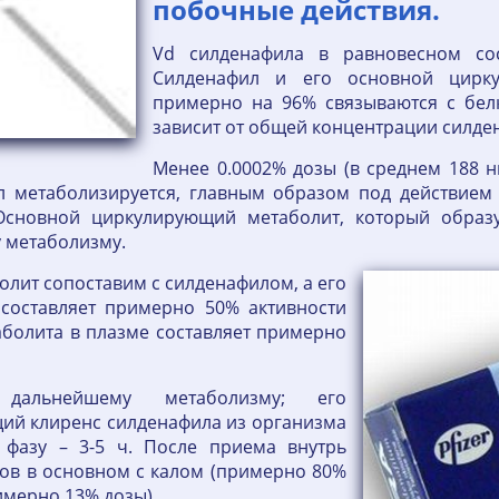
побочные действия.
Vd силденафила в равновесном сос
Силденафил и его основной цирку
примерно на 96% связываются с бел
зависит от общей концентрации силде
Менее 0.0002% дозы (в среднем 188 н
л метаболизируется, главным образом под действие
сновной циркулирующий метаболит, который образуе
у метаболизму.
олит сопоставим с силденафилом, а его
 составляет примерно 50% активности
аболита в плазме составляет примерно
я дальнейшему метаболизму; его
щий клиренс силденафила из организма
 фазу – 3-5 ч. После приема внутрь
тов в основном с калом (примерно 80%
имерно 13% дозы).