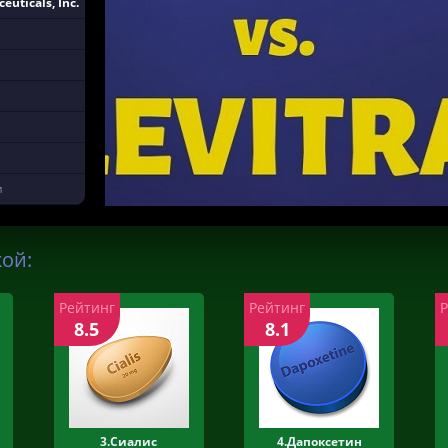
uticals, Inc.
и
кой:
Рейтинг
Рейтинг
8.5
8.1
3.Сиалис
4.Дапоксетин