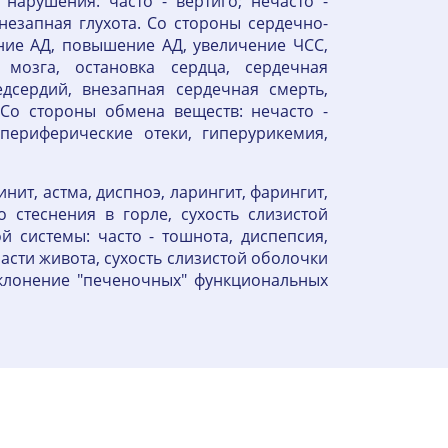
нарушения: часто - вертиго; нечасто -
внезапная глухота. Со стороны сердечно-
ение АД, повышение АД, увеличение ЧСС,
 мозга, остановка сердца, сердечная
дсердий, внезапная сердечная смерть,
 Со стороны обмена веществ: нечасто -
периферические отеки, гиперурикемия,
нит, астма, диспноэ, ларингит, фарингит,
 стеснения в горле, сухость слизистой
 системы: часто - тошнота, диспепсия,
ласти живота, сухость слизистой оболочки
 отклонение "печеночных" функциональных