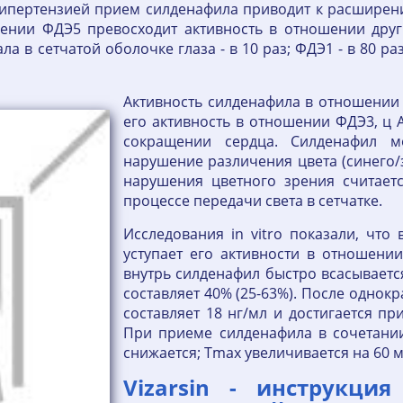
гипертензией прием силденафила приводит к расширени
ошении ФДЭ5 превосходит активность в отношении дру
а в сетчатой оболочке глаза - в 10 раз; ФДЭ1 - в 80 р
Активность силденафила в отношении 
его активность в отношении ФДЭ3, ц
сокращении сердца. Силденафил м
нарушение различения цвета (синего
нарушения цветного зрения считаетс
процессе передачи света в сетчатке.
Исследования in vitro показали, что
уступает его активности в отношени
внутрь силденафил быстро всасываетс
составляет 40% (25-63%). После однок
составляет 18 нг/мл и достигается пр
При приеме силденафила в сочетани
снижается; Тmax увеличивается на 60 м
Vizarsin - инструкци