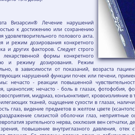
рата Визарсин® Лечение нарушений
ностью к достижению или сохранению
ля удовлетворительного полового акта.
я и режим дозирования конкретного
ка и других факторов. Следует строго
й лекарственной формы конкретного
ию и режиму дозирования. Режим
льно, в зависимости от показаний, возраста пациен
тствующих нарушений функции почек или печени, прим
ы: нечасто - реакции повышенной чувствительност
, цианопсия; нечасто - боль в глазах, фотофобия, фо
овосприятия, мидриаз, конъюнктивит, кровоизлияние в т
прилегающих тканей, ощущение сухости в глазах, налич
сть глаз, видение предметов в желтом цвете (ксантопс
 раздражение слизистой оболочки глаз, неприятные ощ
ропатия зрительного нерва, окклюзия вен сетчатки, д
рения, повышение внутриглазного давления, отек се