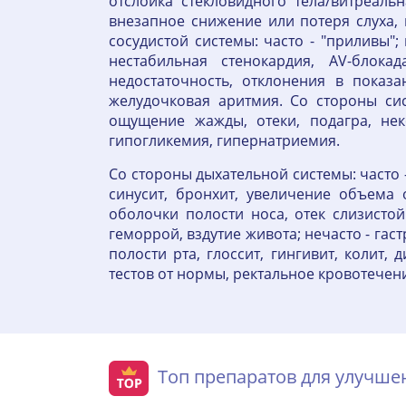
отслойка стекловидного тела/витреаль
внезапное снижение или потеря слуха, ш
сосудистой системы: часто - "приливы"
нестабильная стенокардия, AV-блока
недостаточность, отклонения в показ
желудочковая аритмия. Со стороны сис
ощущение жажды, отеки, подагра, нек
гипогликемия, гипернатриемия.
Со стороны дыхательной системы: часто -
синусит, бронхит, увеличение объема 
оболочки полости носа, отек слизисто
геморрой, вздутие живота; нечасто - гас
полости рта, глоссит, гингивит, колит,
тестов от нормы, ректальное кровотечени
Топ препаратов для улучш