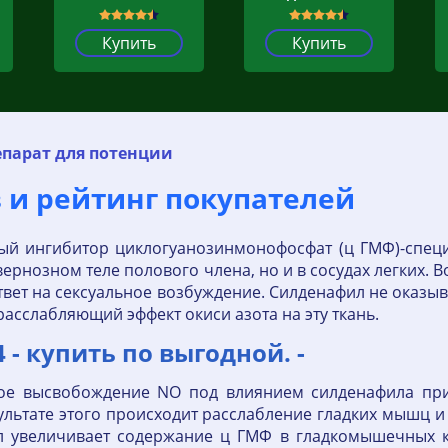
Купить
Купить
епарат для потенции
в и рейтинг покупателей
ый ингибитор циклогуанозинмонофосфат (ц ГМФ)-специ
авернозном теле полового члена, но и в сосудах легких.
твет на сексуальное возбуждение. Силденафил не оказы
расслабляющий эффект окиси азота на эту ткань.
 - купить по выгодной. -
ное высвобождение NO под влиянием силденафила пр
ультате этого происходит расслабление гладких мышц и
л увеличивает содержание ц ГМФ в гладкомышечных кл