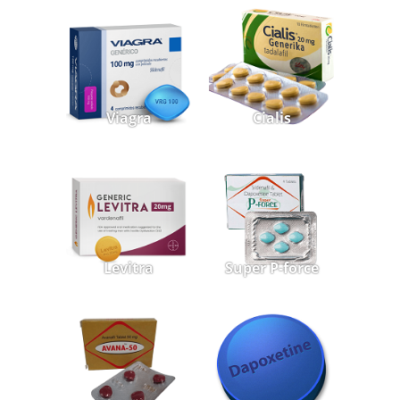
Viagra
Cialis
Levitra
Super P-force