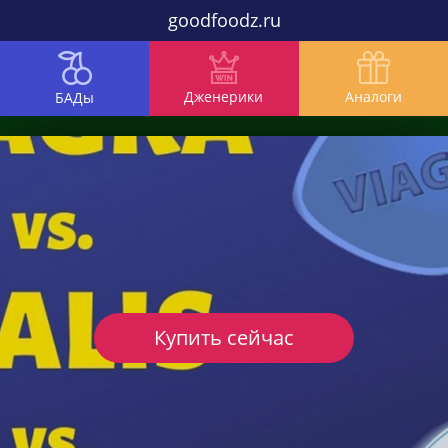
goodfoodz.ru
Дженерики
Аналоги
БАДы
Купить сейчас