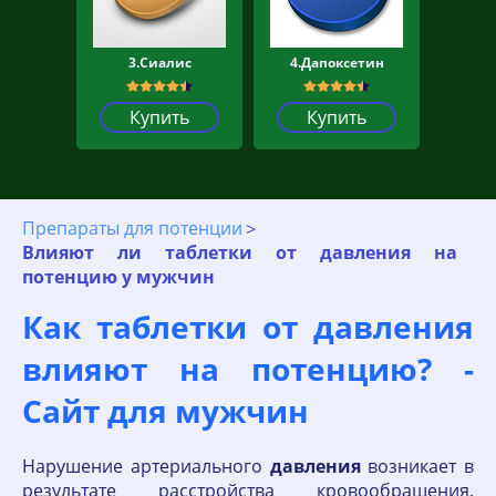
3.Сиалис
4.Дапоксетин
Купить
Купить
Препараты для потенции
Влияют ли таблетки от давления на
потенцию у мужчин
Как таблетки от давления
влияют на потенцию? -
Сайт для мужчин
Нарушение артериального
давления
возникает в
результате расстройства кровообращения,