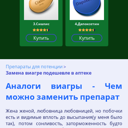
3.Сиалис
4.Дапоксетин
Купить
Купить
Препараты для потенции
Замена виагре подешевле в аптеке
Аналоги виагры - Чем
можно заменить препарат
Жена женой, любовница любовницей, но побочки
есть и видимые вплоть до высыпания(у меня было
так), потом сонливость, заторможенность будто