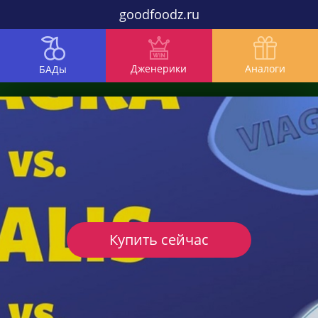
goodfoodz.ru
Дженерики
Аналоги
БАДы
Купить сейчас