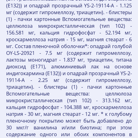
(E132)) и опадрай прозрачный YS-2-19114-A - 1.125
мг (содержит гипромеллозу, триацетин). - блистеры
(1) - пачки картонные Вспомогательные вещества:
целлюлоза микрокристаллическая (тип 102) -
156.581 мг, кальция гидрофосфат - 52.194 мг,
кроскармеллоза натрия - 15 мг, магния стеарат - 6
мг. Состав пленочной оболочки*: опадрай голубой
OY-LS-20921 - 7.5 мг (содержит гипромеллозу,
лактозы моногидрат - 1.837 мг, триацетин, титана
диоксид (E171), алюминиевый лак на основе
индигокармина (E132)) и опадрай прозрачный YS-2-
19114-A - 2.25 мг (содержит гипромеллозу,
триацетин). - блистеры (1) - пачки картонные
Вспомогательные вещества: целлюлоза
микрокристаллическая (тип 102) - 313.162 мг,
кальция гидрофосфат - 104.388 мг, кроскармеллоза
натрия - 30 мг, магния стеарат - 12 мг. * к голубому
пленочному покрытию может быть добавлено до
30 мкг/г ванилина и/или биотина; при этом
содержание одного или обоих компонентов в