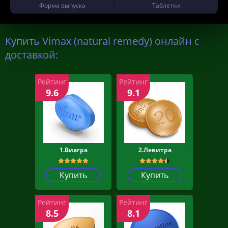
Форма выпуска
Таблетки
Купить Vimax (natural remedy) онлайн с
доставкой:
Рейтинг
Рейтинг
9.6
9.1
1.Виагра
2.Левитра
Купить
Купить
Рейтинг
Рейтинг
8.5
8.1