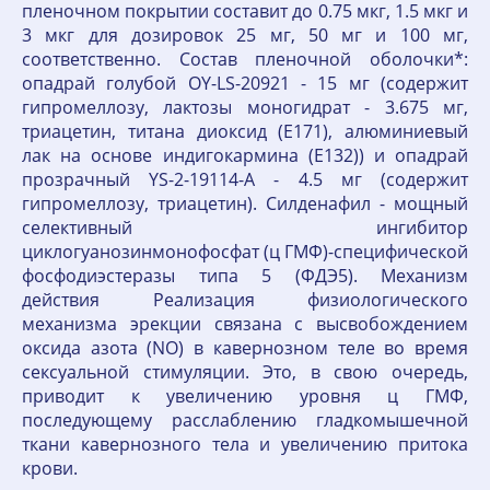
пленочном покрытии составит до 0.75 мкг, 1.5 мкг и
3 мкг для дозировок 25 мг, 50 мг и 100 мг,
соответственно. Состав пленочной оболочки*:
опадрай голубой OY-LS-20921 - 15 мг (содержит
гипромеллозу, лактозы моногидрат - 3.675 мг,
триацетин, титана диоксид (E171), алюминиевый
лак на основе индигокармина (E132)) и опадрай
прозрачный YS-2-19114-A - 4.5 мг (содержит
гипромеллозу, триацетин). Силденафил - мощный
селективный ингибитор
циклогуанозинмонофосфат (ц ГМФ)-специфической
фосфодиэстеразы типа 5 (ФДЭ5). Механизм
действия Реализация физиологического
механизма эрекции связана с высвобождением
оксида азота (NO) в кавернозном теле во время
сексуальной стимуляции. Это, в свою очередь,
приводит к увеличению уровня ц ГМФ,
последующему расслаблению гладкомышечной
ткани кавернозного тела и увеличению притока
крови.