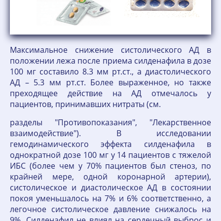
Максимальное снижение систолического АД в
положении лежа после приема силденафила в дозе
100 мг составило 8.3 мм рт.ст., а диастолического
АД – 5.3 мм рт.ст. Более выраженное, но также
преходящее действие на АД отмечалось у
пациентов, принимавших нитраты (см.
разделы "Противопоказания", "Лекарственное
взаимодействие"). В исследовании
гемодинамического эффекта силденафила в
однократной дозе 100 мг у 14 пациентов с тяжелой
ИБС (более чем у 70% пациентов был стеноз, по
крайней мере, одной коронарной артерии),
систолическое и диастолическое АД в состоянии
покоя уменьшалось на 7% и 6% соответственно, а
легочное систолическое давление снижалось на
9%. Силденафил не влиял на сердечный выброс и