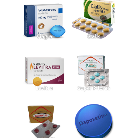
Viagra
Cialis
Levitra
Super P-force