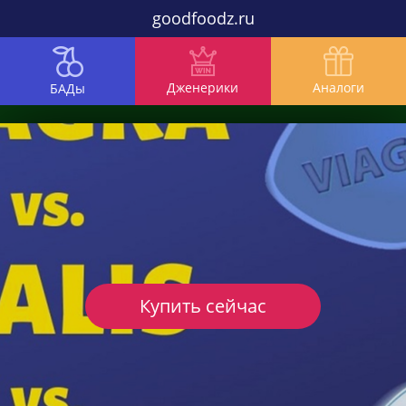
goodfoodz.ru
Дженерики
Аналоги
БАДы
Купить сейчас