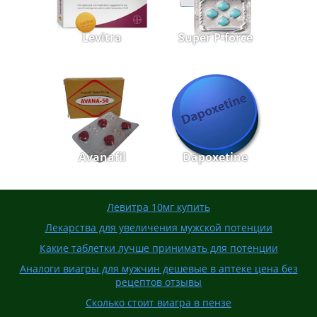
Levitra
Super P-force
Avanafil
Dapoxetine
Левитра 10мг купить
Лекарства для увеличения мужской потенции
Какие таблетки лучше принимать для потенции
Аналоги виагры для мужчин дешевые в аптеке цена без
рецептов отзывы
Сколько стоит виагра в пензе