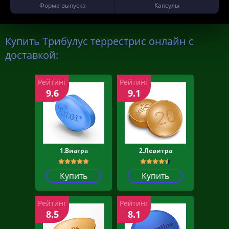
Форма выпуска
Капсулы
Купить Трибулус террестрис онлайн с
доставкой:
Рейтинг
Рейтинг
9.6
9.1
1.Виагра
2.Левитра
Купить
Купить
Рейтинг
Рейтинг
8.5
8.1