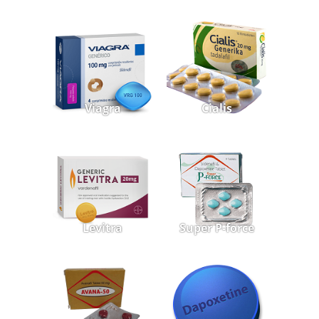
Viagra
Cialis
Levitra
Super P-force