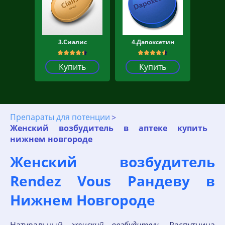
3.Сиалис
4.Дапоксетин
Купить
Купить
Препараты для потенции
Женский возбудитель в аптеке купить
нижнем новгороде
Женский возбудитель
Rendez Vous Рандеву в
Нижнем Новгороде