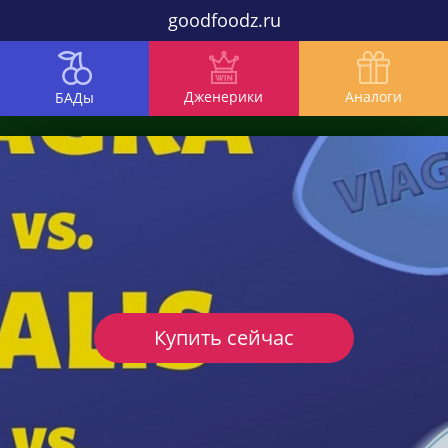
goodfoodz.ru
Дженерики
Аналоги
БАДы
Купить сейчас