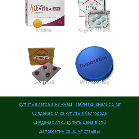
Levitra
Super P-force
Avanafil
Dapoxetine
Купить виагра в нижнем
Таблетки сиалис 5 мг
Силденафил сз купить в белгороде
Силденафил с3 купить цена в спб
Дапоксетин сз 30 мг отзывы