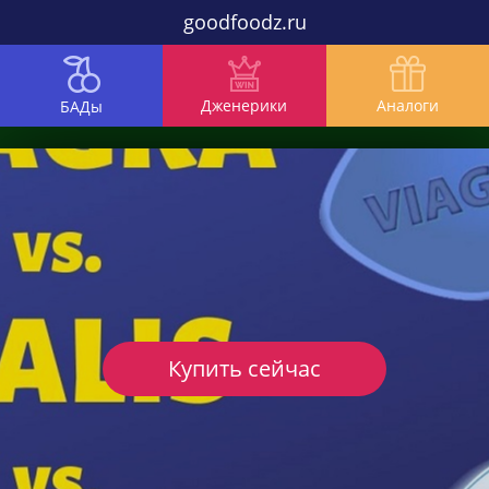
goodfoodz.ru
Дженерики
Аналоги
БАДы
Купить сейчас