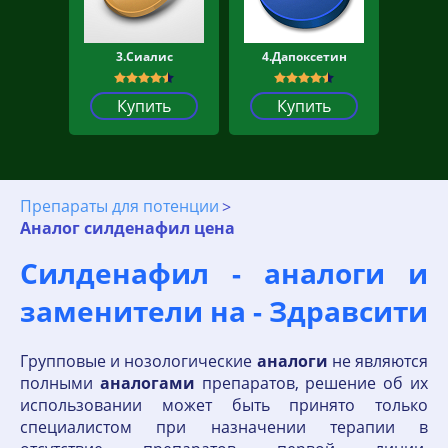
3.Сиалис
4.Дапоксетин
Купить
Купить
Препараты для потенции
Аналог силденафил цена
Силденафил - аналоги и
заменители на - Здравсити
Групповые и нозологические
аналоги
не являются
полными
аналогами
препаратов, решение об их
использовании может быть принято только
специалистом при назначении терапии в