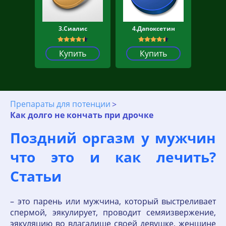
3.Сиалис
4.Дапоксетин
Купить
Купить
Препараты для потенции
Как долго не кончать при дрочке
Поздний оргазм у мужчин
что это и как лечить?
Статьи
– это парень или мужчина, который выстреливает
спермой, эякулирует, проводит семяизвержение,
эякуляцию во влагалище своей девушке, женщине