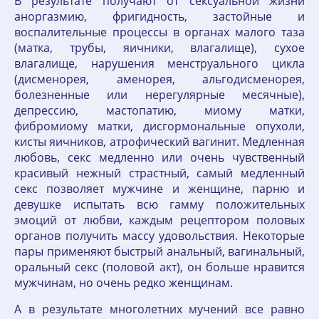
В результате получают от сексуальной жизни
аноргазмию, фригидность, застойные и
воспалительные процессы в органах малого таза
(матка, трубы, яичники, влагалище), сухое
влагалище, нарушения менструального цикла
(дисменорея, аменорея, альгодисменорея,
болезненные или нерегулярные месячные),
депрессию, мастопатию, миому матки,
фибромиому матки, дисгормональные опухоли,
кисты яичников, атрофический вагинит. Медленная
любовь, секс медленно или очень чувственный
красивый нежный страстный, самый медленный
секс позволяет мужчине и женщине, парню и
девушке испытать всю гамму положительных
эмоций от любви, каждым рецептором половых
органов получить массу удовольствия. Некоторые
пары применяют быстрый анальный, вагинальный,
оральный секс (половой акт), он больше нравится
мужчинам, но очень редко женщинам.
А в результате многолетних мучений все равно