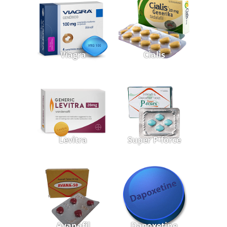
Viagra
Cialis
Levitra
Super P-force
Avanafil
Dapoxetine