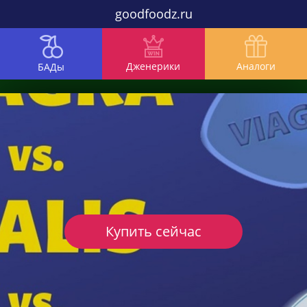
goodfoodz.ru
Дженерики
Аналоги
БАДы
Купить сейчас