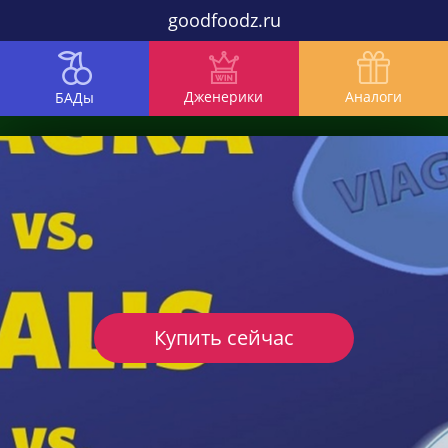
goodfoodz.ru
Дженерики
Аналоги
БАДы
Купить сейчас