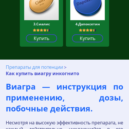
3.Сиалис
4.Дапоксетин
Купить
Купить
Препараты для потенции
Как купить виагру инкогнито
Виагра — инструкция по
применению, дозы,
побочные действия.
Несмотря на высокую эффективность препарата, не