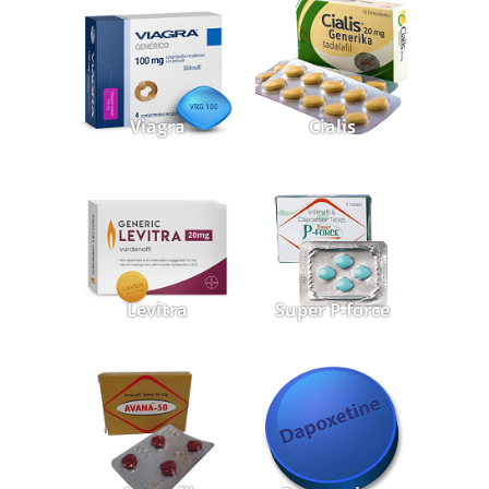
Viagra
Cialis
Levitra
Super P-force