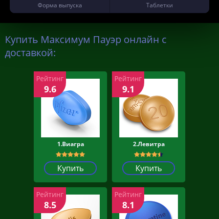
Форма выпуска
Таблетки
Купить Максимум Пауэр онлайн с
доставкой:
Рейтинг
Рейтинг
9.6
9.1
1.Виагра
2.Левитра
Купить
Купить
Рейтинг
Рейтинг
8.5
8.1