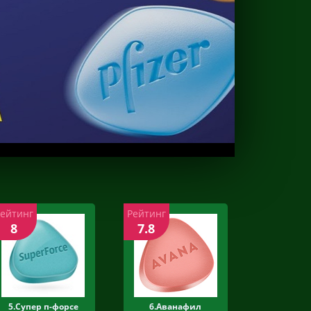
Рейтинг
Рейтинг
8
7.8
5.Супер п-форсе
6.Аванафил