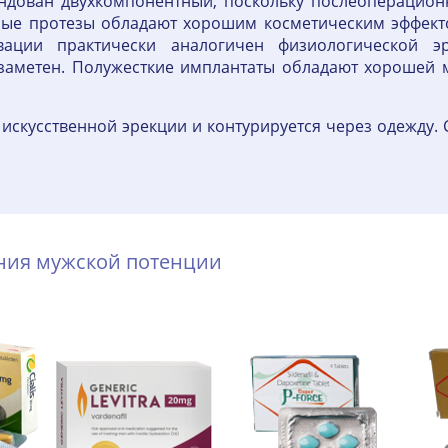
мендован двухкомпонентный, поскольку послеоперацион
ные протезы обладают хорошим косметическим эффектом
ивации практически аналогичен физиологической 
 заметен. Полужесткие имплантаты обладают хорошей 
 искусственной эрекции и контурируется через одежду.
ения мужской потенции