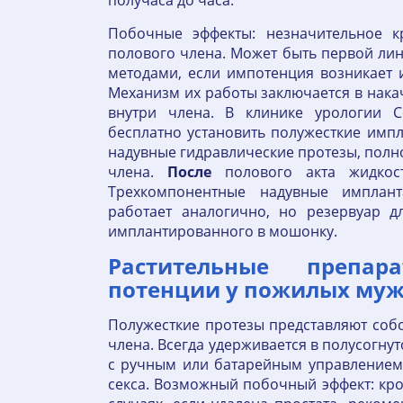
получаса до часа.
Побочные эффекты: незначительное к
полового члена. Может быть первой лин
методами, если импотенция возникает 
Механизм их работы заключается в нак
внутри члена. В клинике урологии С
бесплатно установить полужесткие импл
надувные гидравлические протезы, пол
члена.
После
полового акта жидкост
Трехкомпонентные надувные имплант
работает аналогично, но резервуар д
имплантированного в мошонку.
Растительные препа
потенции у пожилых му
Полужесткие протезы представляют собо
члена. Всегда удерживается в полусогну
с ручным или батарейным управлением.
секса. Возможный побочный эффект: кро