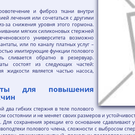
ровотечение и фиброз ткани внутри
ией лечения или сочетаться с другими
из-за снижения уровня этого гормона.
ачивании мягких силиконовых стержней
еченовского университета возможно
антаты, или по каналу платных услуг –
ностью имитирующие функции полового
ь сливается обратно в резервуар.
аты состоят из следующих частей:
ля жидкости является частью насоса,
раты для повышения
жчин
й два гибких стержня в теле полового
том состоянии и не меняет своих размеров и устойчивост
 Для сохранения эрекции его основание сдавливают у
воподтеки полового члена, сложности с выбросом сперм