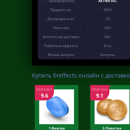
Производитель
AETNA Inc.
Продано шт.
5635
Дозировка в мг.
24
Наличие
Нет
Бесплатная доставка
Нет
Побочные эффекты
Есть
Форма выпуска
Капсулы
Купить Ereffects онлайн с доставко
Рейтинг
Рейтинг
9.6
9.1
1.Виагра
2.Левитра