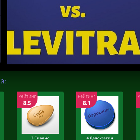
й:
Рейтинг
Рейтинг
8.5
8.1
3.Сиалис
4.Дапоксетин