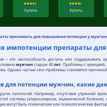
Купить
Купить
раты принимать для повышения потенции у мужчин 
ия импотенции препараты для
я – это неспособность достичь или поддерживать эр
половина
мужчин
старше 40
лет
. Проблемы с эрекцией,
ва. Однако частые секс-проблемы становятся причиной 
в для потенции мужчин, какие даю
ругих патологий. Например, отсутствие утренней эрек
истой системы (атеросклерозе, ишемической болезни),
и могут быть психические или психологические факторы: