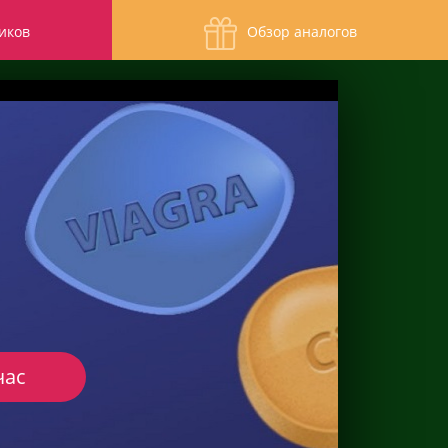
иков
Обзор аналогов
час