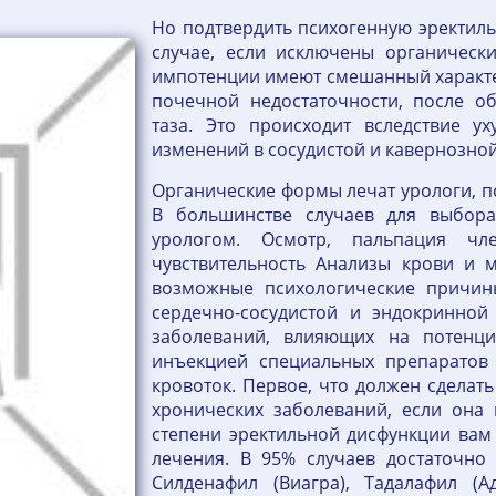
Но подтвердить психогенную эректил
случае, если исключены органическ
импотенции имеют смешанный характер
почечной недостаточности, после о
таза. Это происходит вследствие у
изменений в сосудистой и кавернозной
Органические формы лечат урологи, пс
В большинстве случаев для выбора
урологом. Осмотр, пальпация ч
чувствительность Анализы крови и м
возможные психологические причины
сердечно-сосудистой и эндокринной
заболеваний, влияющих на потенци
инъекцией специальных препаратов 
кровоток. Первое, что должен сделать
хронических заболеваний, если она 
степени эректильной дисфункции вам
лечения. В 95% случаев достаточн
Силденафил (Виагра), Тадалафил (Ад