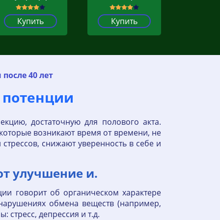
Купить
Купить
после 40 лет
 потенции
екцию, достаточную для полового акта.
 которые возникают время от времени, не
стрессов, снижают уверенность в себе и
т улучшение и.
ции говорит об органическом характере
 нарушениях обмена веществ (например,
 стресс, депрессия и т.д.