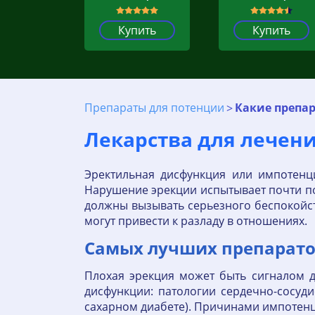
Купить
Купить
Препараты для потенции
Какие препа
Лекарства для лечен
Эректильная дисфункция или импотенци
Нарушение эрекции испытывает почти 
должны вызывать серьезного беспокойст
могут привести к разладу в отношениях.
Самых лучших препарато
Плохая эрекция может быть сигналом д
дисфункции: патологии сердечно-сосуд
сахарном диабете). Причинами импотенци