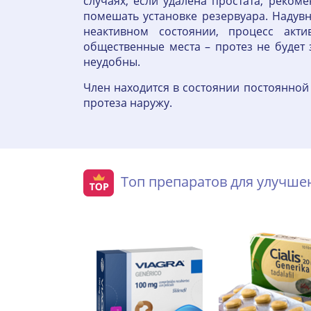
случаях, если удалена простата, реко
помешать установке резервуара. Надув
неактивном состоянии, процесс акт
общественные места – протез не будет
неудобны.
Член находится в состоянии постоянной
протеза наружу.
Топ препаратов для улучш