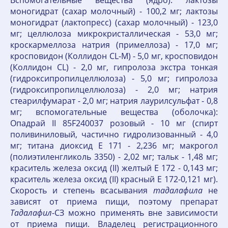
Вспомогательные вещества (ядро): лактозы
моногидрат (сахар молочный) - 100,2 мг; лактозы
моногидрат (лактопресс) (сахар молочный) - 123,0
мг; целлюлоза микрокристаллическая - 53,0 мг;
кроскармеллоза натрия (примеллоза) - 17,0 мг;
кросповидон (Коллидон CL-M) - 5,0 мг, кросповидон
(Коллидон CL) - 2,0 мг, гипролоза экстра тонкая
(гидроксипропилцеллюлоза) - 5,0 мг; гипролоза
(гидроксипропилцеллюлоза) - 2,0 мг; натрия
стеарилфумарат - 2,0 мг; натрия лаурилсульфат - 0,8
мг; вспомогательные вещества (оболочка):
Опадрай II 85F240037 розовый - 10 мг (спирт
поливиниловый, частично гидролизованный - 4,0
мг; титана диоксид Е 171 - 2,236 мг; макрогол
(полиэтиленгликоль 3350) - 2,02 мг; тальк - 1,48 мг;
краситель железа оксид (II) желтый Е 172 - 0,143 мг;
краситель железа оксид (II) красный Е 172-0,121 мг).
Скорость и степень всасывания
тадалафила
не
зависят от приема пищи, поэтому препарат
Тадалафил
-СЗ можно применять вне зависимости
от приема пищи. Владелец регистрационного