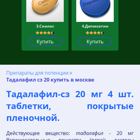
3.Сиалис
4.Дапоксетин
Купить
Купить
Препараты для потенции
Тадалафил сз 20 купить в москве
Тадалафил-cз 20 мг 4 шт.
таблетки, покрытые
пленочной.
Действующее вещество:
тадалафил
- 20 мг