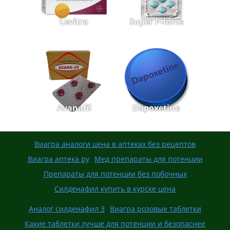
Levitra
Super P-force
Avanafil
Dapoxetine
Виагра аналоги цена в аптеках без рецептов
Виагра аптека ру
Мед препараты для потенции
Препараты для потенции без побочных
Силденафил купить в курске цена
Аналог силденафил 3
Виагра розовые таблетки
Какие таблетки лучше для потенции и безопаснее