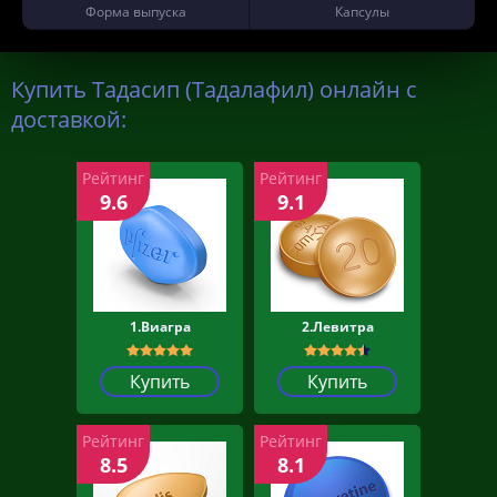
Форма выпуска
Капсулы
Купить Тадасип (Тадалафил) онлайн с
доставкой:
Рейтинг
Рейтинг
9.6
9.1
1.Виагра
2.Левитра
Купить
Купить
Рейтинг
Рейтинг
8.5
8.1