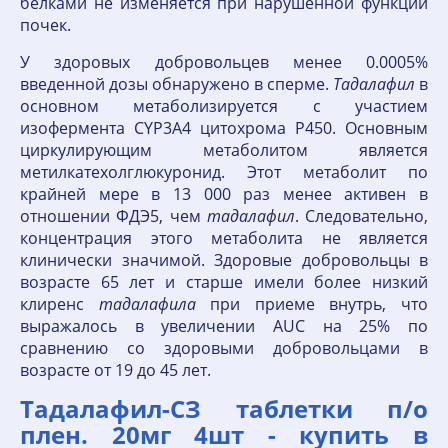
белками не изменяется при нарушенной функции
почек.
У здоровых добровольцев менее 0.0005%
введенной дозы обнаружено в сперме.
Тадалафил
в
основном метаболизируется с участием
изофермента CYP3A4 цитохрома Р450. Основным
циркулирующим метаболитом является
метилкатехолглюкуронид. Этот метаболит по
крайней мере в 13 000 раз менее активен в
отношении ФДЭ5, чем
тадалафил
. Следовательно,
концентрация этого метаболита не является
клинически значимой. Здоровые добровольцы в
возрасте 65 лет и старше имели более низкий
клиренс
тадалафила
при приеме внутрь, что
выражалось в увеличении AUC на 25% по
сравнению со здоровыми добровольцами в
возрасте от 19 до 45 лет.
Тадалафил-СЗ таблетки п/о
плен. 20мг 4шт - купить в