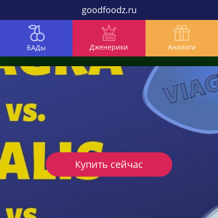
goodfoodz.ru
Дженерики
Аналоги
БАДы
Купить сейчас