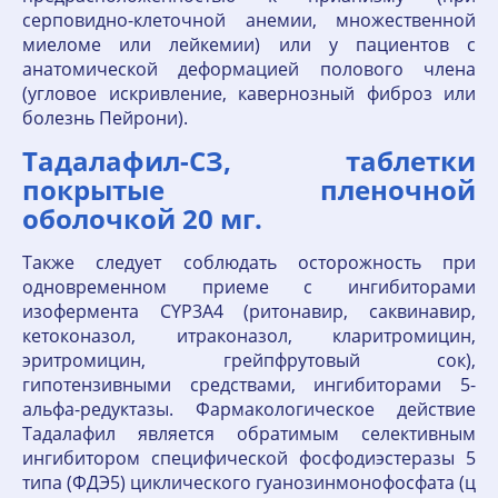
серповидно-клеточной анемии, множественной
миеломе или лейкемии) или у пациентов с
анатомической деформацией полового члена
(угловое искривление, кавернозный фиброз или
болезнь Пейрони).
Тадалафил-СЗ, таблетки
покрытые пленочной
оболочкой 20 мг.
Также следует соблюдать осторожность при
одновременном приеме с ингибиторами
изофермента CYP3A4 (ритонавир, саквинавир,
кетоконазол, итраконазол, кларитромицин,
эритромицин, грейпфрутовый сок),
гипотензивными средствами, ингибиторами 5-
альфа-редуктазы. Фармакологическое действие
Тадалафил является обратимым селективным
ингибитором специфической фосфодиэстеразы 5
типа (ФДЭ5) циклического гуанозинмонофосфата (ц