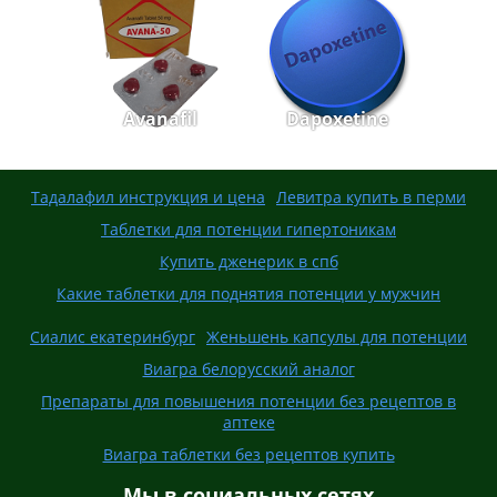
Avanafil
Dapoxetine
Тадалафил инструкция и цена
Левитра купить в перми
Таблетки для потенции гипертоникам
Купить дженерик в спб
Какие таблетки для поднятия потенции у мужчин
Сиалис екатеринбург
Женьшень капсулы для потенции
Виагра белорусский аналог
Препараты для повышения потенции без рецептов в
аптеке
Виагра таблетки без рецептов купить
Мы в социальных сетях