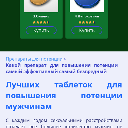
3.Сиалис
4.Дапоксетин
Купить
Купить
Препараты для потенции
Какой препарат для повышения потенции
самый эффективный самый безвредный
Лучших таблеток для
повышения потенции
мужчинам
С каждым годом сексуальными расстройствами
страдает все большее количество мужчин не