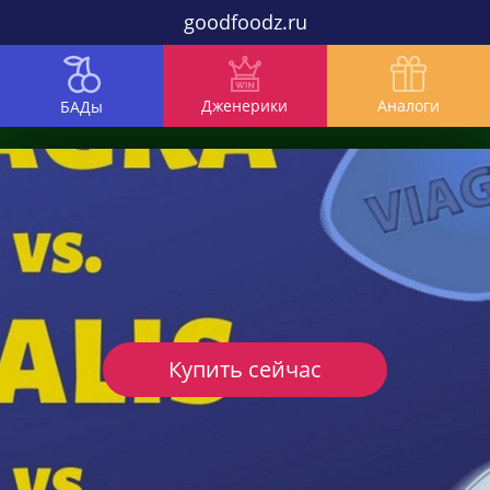
goodfoodz.ru
Дженерики
Аналоги
БАДы
Купить сейчас