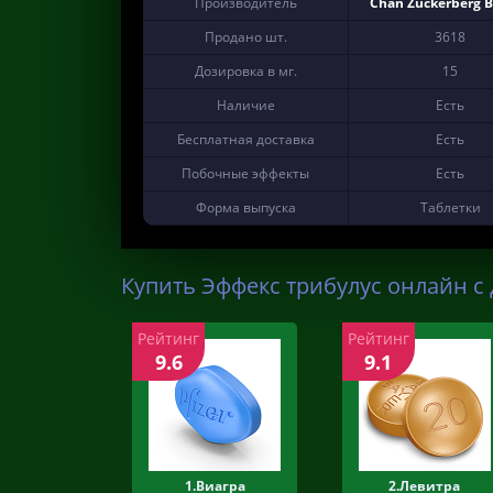
Производитель
Chan Zuckerberg 
Продано шт.
3618
Дозировка в мг.
15
Наличие
Есть
Бесплатная доставка
Есть
Побочные эффекты
Есть
Форма выпуска
Таблетки
Купить Эффекс трибулус онлайн с 
Рейтинг
Рейтинг
9.6
9.1
1.Виагра
2.Левитра