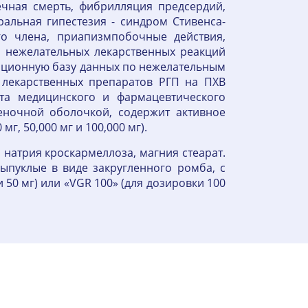
ечная смерть, фибрилляция предсердий,
оральная гипестезия - синдром Стивенса-
го члена, приапизмпобочные действия,
 нежелательных лекарственных реакций
ационную базу данных по нежелательным
 лекарственных препаратов РГП на ПХВ
та медицинского и фармацевтического
еночной оболочкой, содержит активное
мг, 50,000 мг и 100,000 мг).
натрия кроскармеллоза, магния стеарат.
ыпуклые в виде закругленного ромба, с
и 50 мг) или «VGR 100» (для дозировки 100