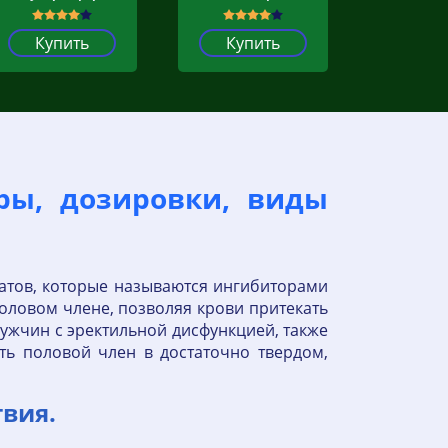
Купить
Купить
гры, дозировки, виды
атов, которые называются ингибиторами
половом члене, позволяя крови притекать
ужчин с эректильной дисфункцией, также
ть половой член в достаточно твердом,
вия.