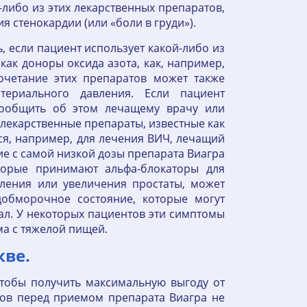
-либо из этих лекарственных препаратов,
я стенокардии (или «боли в груди»).
, если пациент использует какой-либо из
как доноры оксида азота, как, например,
сочетание этих препаратов может также
ериального давления. Если пациент
сообщить об этом лечащему врачу или
лекарственные препараты, известные как
я, например, для лечения ВИЧ, лечащий
е с самой низкой дозы препарата Виагра
оторые принимают альфа-блокаторы для
ления или увеличения простаты, может
обморочное состояние, которые могут
ал. У некоторых пациентов эти симптомы
а с тяжелой пищей.
кве.
Чтобы получить максимальную выгоду от
ков перед приемом препарата Виагра не