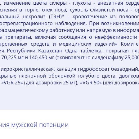
, изменение цвета склеры - глухота - внезапная серд
снения в горле, отек носа, сухость слизистой носа - 
мальный некролиз (ТЭН)* - кровотечение из полово
пострегистрационного наблюдения. При возникновении
 фармацевтическому работнику или напрямую в информ
ые препараты, включая сообщения о неэффективности
арственных средств и медицинских изделий» Комите
ия Республики Казахстан Одна таблетка, покрытая пл
70,225 мг и 140,450 мг (эквивалентно силденафилу 25,000 
икрокристаллическая, кальция гидрофосфат безводный, 
окрытые пленочной оболочкой голубого цвета, двояков
«VGR 25» (для дозировки 25 мг), «VGR 50» (для дозировк
ения мужской потенции