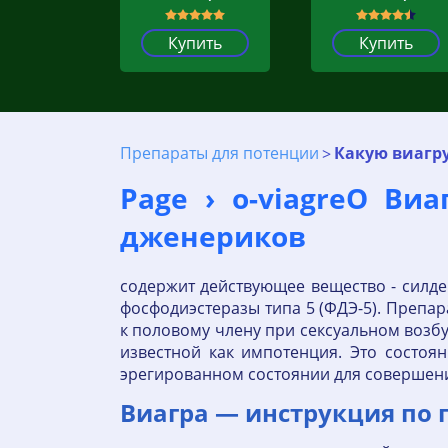
Купить
Купить
Препараты для потенции
Какую виагру
Page › o-viagreО Ви
дженериков
содержит действующее вещество - силд
фосфодиэстеразы типа 5 (ФДЭ-5). Препар
к половому члену при сексуальном возб
известной как импотенция. Это состоя
эрегированном состоянии для совершени
Виагра — инструкция по 