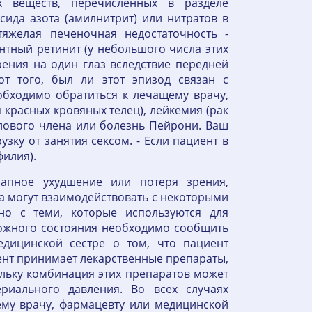
х веществ, перечисленных в разделе
ида азота (амилнитрит) или нитратов в
яжелая печеночная недостаточность -
нтный ретинит (у небольшого числа этих
рения на один глаз вследствие передней
т того, был ли этот эпизод связан с
бходимо обратиться к лечащему врачу,
 красных кровяных телец), лейкемия (рак
олового члена или болезнь Пейрони. Ваш
ку от занятия сексом. - Если пациент в
филия).
апное ухудшение или потеря зрения,
а могут взаимодействовать с некоторыми
но с теми, которые используются для
ложного состояния необходимо сообщить
дицинской сестре о том, что пациент
ент принимает лекарственные препараты,
льку комбинация этих препаратов может
риального давления. Во всех случаях
му врачу, фармацевту или медицинской