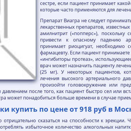
сестре, если пациент принимает какой
которые часто применяются для лечени
Препарат Виагра не следует принимать
лекарственных препаратов, известных 
амилнитрит («попперс»), поскольку 
привести к опасному падению арт
принимает риоцигуат, необходимо 
фармацевту. Если пациент принимаете 
«ингибиторы протеаз», использующиес
врач может назначить пациенту лечени
(25 мг). У некоторых пациентов, к
лечения высокого артериального дав
произойти головокружение или пред
давлением после того, как пациент быстро сел или вст
ра может понадобиться больше времени в случае прием
ки купить по цене от 918 руб в Мос
 отрицательно сказаться на способности к эрекции. 
потреблять избыточное количество алкогольных напит