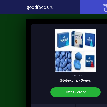
goodfoodz.ru
Препарат
Эффекс трибулус
Читать обзор