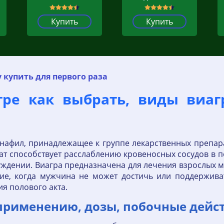
Купить
Купить
 купить для первого раза
агре как выбрать, виды виа
енафил, принадлежащее к группе лекарственных препар
ат способствует расслаблению кровеносных сосудов в 
уждении. Виагра предназначена для лечения взрослых м
ние, когда мужчина не может достичь или поддержива
я полового акта.
применению, дозы, побочные дейст