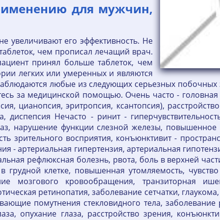
рименению для мужчин,
не увеличивают его эффективность. Не
таблеток, чем прописал лечащий врач.
пациент принял больше таблеток, чем
гории легких или умеренных и являются
наблюдаются любые из следующих серьезных побочных 
есь за медицинской помощью. Очень часто - головная 
ия, цианопсия, эритропсия, ксантопсия), расстройство
, диспепсия Нечасто - ринит - гиперчувствительность
лаз, нарушение функции слезной железы, повышенное с
сть зрительного восприятия, конъюнктивит - простран
ия - артериальная гипертензия, артериальная гипотенз
льная рефлюксная болезнь, рвота, боль в верхней части 
ь в грудной клетке, повышенная утомляемость, чувств
ие мозгового кровообращения, транзиторная ишем
отическая ретинопатия, заболевание сетчатки, глаукома,
авающие помутнения стекловидного тела, заболевание
аза, опухание глаза, расстройство зрения, конъюнкт