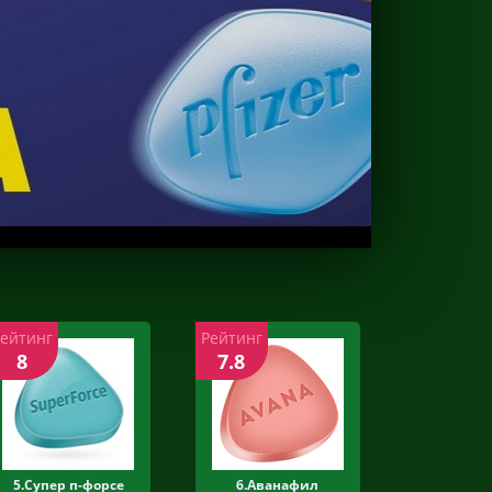
Рейтинг
Рейтинг
8
7.8
5.Супер п-форсе
6.Аванафил