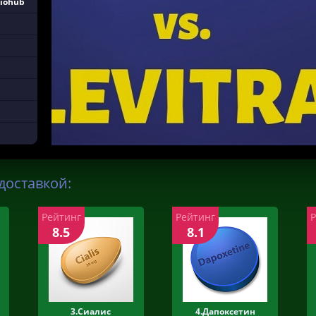
Biohub
доставкой:
Рейтинг
Рейтинг
8.5
8.1
3.Сиалис
4.Дапоксетин