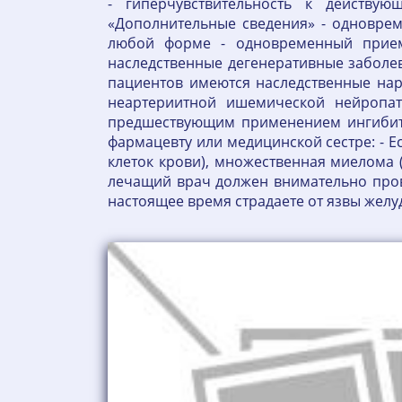
- гиперчувствительность к действу
«Дополнительные сведения» - одноврем
любой форме - одновременный прием 
наследственные дегенеративные заболев
пациентов имеются наследственные нару
неартериитной ишемической нейропат
предшествующим применением ингибито
фармацевту или медицинской сестре: - Е
клеток крови), множественная миелома 
лечащий врач должен внимательно прове
настоящее время страдаете от язвы желу