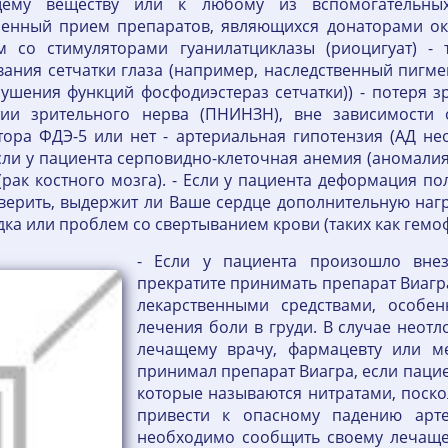
ющему веществу или к любому из вспомогательны
енный прием препаратов, являющихся донаторами окс
со стимуляторами гуанилатциклазы (риоцигуат) - т
ания сетчатки глаза (например, наследственный пигме
шения функций фосфодиэстераз сетчатки)) - потеря з
ии зрительного нерва (ПНИНЗН), вне зависимости о
ра ФДЭ-5 или нет - артериальная гипотензия (АД нео
сли у пациента серповидно-клеточная анемия (аномалия
(рак костного мозга). - Если у пациента деформация п
рить, выдержит ли Ваше сердце дополнительную нагруз
дка или проблем со свертыванием крови (таких как гемо
- Если у пациента произошло внез
прекратите принимать препарат Виагр
лекарственными средствами, особен
лечения боли в груди. В случае неот
лечащему врачу, фармацевту или ме
принимал препарат Виагра, если паци
которые называются нитратами, поско
привести к опасному падению арте
необходимо сообщить своему лечаще