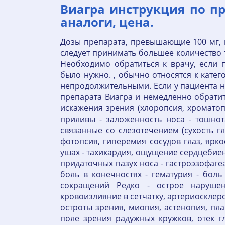
Виагра инструкция по п
аналоги, цена.
Дозы препарата, превышающие 100 мг, 
следует принимать большее количество 
Необходимо обратиться к врачу, если 
было нужно. , обычно относятся к кате
непродолжительными. Если у пациента 
препарата Виагра и немедленно обратит
искажения зрения (хлоропсия, хроматопс
приливы - заложенность носа - тошнота
связанные со слезотечением (сухость г
фотопсия, гиперемия сосудов глаз, ярко
ушах - тахикардия, ощущение сердцебиен
придаточных пазух носа - гастроэзофагеа
боль в конечностях - гематурия - бол
сокращений Редко - острое нарушен
кровоизлияние в сетчатку, артериосклер
остроты зрения, миопия, астенопия, пл
поле зрения радужных кружков, отек гл