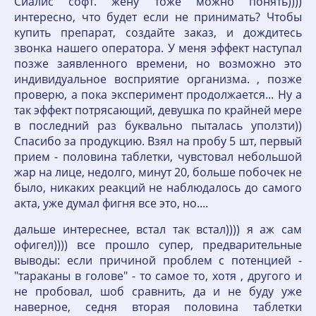
Сиалис софт. жену тоже можно понять))))
интересно, что будет если не принимать? Чтобы
купить препарат, создайте заказ, и дождитесь
звонка нашего оператора. У меня эффект наступал
позже заявленного времени, но возможно это
индивидуальное восприятие организма. , позже
проверю, а пока эксперимент продолжается... Ну а
так эффект потрясающий, девушка по крайней мере
в последний раз буквально пыталась уползти))
Спасибо за продукцию. Взял на пробу 5 шт, первый
прием - половина таблетки, чувстовал небольшой
жар на лице, недолго, минут 20, больше побочек не
было, никаких реакций не наблюдалось до самого
акта, уже думал фигня все это, но....
дальше интереснее, встал так встал)))) я аж сам
офигел)))) все прошло супер, предварительные
выводы: если причиной проблем с потенцией -
"тараканы в голове" - то самое то, хотя , другого и
не пробовал, шоб сравнить, да и не буду уже
наверное, седня вторая половина таблетки