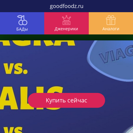
goodfoodz.ru
Дженерики
Аналоги
БАДы
Купить сейчас