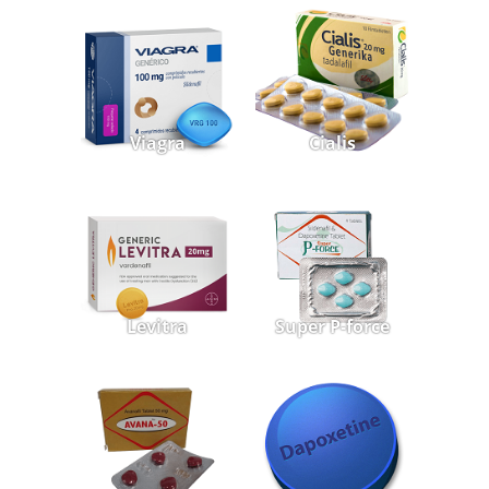
Viagra
Cialis
Levitra
Super P-force