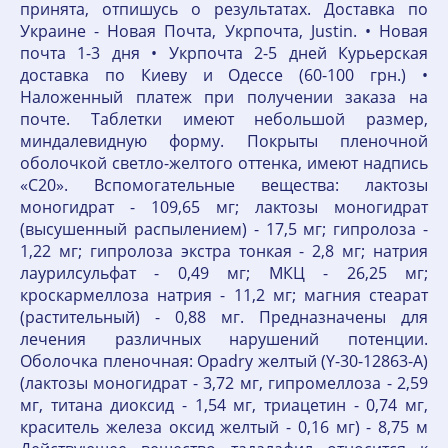
принята, отпишусь о результатах. Доставка по
Украине - Новая Почта, Укрпочта, Justin. • Новая
почта 1-3 дня • Укрпочта 2-5 дней Курьерская
доставка по Киеву и Одессе (60-100 грн.) •
Наложенный платеж при получении заказа на
почте. Таблетки имеют небольшой размер,
миндалевидную форму. Покрыты пленочной
оболочкой светло-желтого оттенка, имеют надпись
«С20». Вспомогательные вещества: лактозы
моногидрат - 109,65 мг; лактозы моногидрат
(высушенный распылением) - 17,5 мг; гипролоза -
1,22 мг; гипролоза экстра тонкая - 2,8 мг; натрия
лаурилсульфат - 0,49 мг; МКЦ - 26,25 мг;
кроскармеллоза натрия - 11,2 мг; магния стеарат
(растительный) - 0,88 мг. Предназначены для
лечения различных нарушений потенции.
Оболочка пленочная: Opadry желтый (Y-30-12863-A)
(лактозы моногидрат - 3,72 мг, гипромеллоза - 2,59
мг, титана диоксид - 1,54 мг, триацетин - 0,74 мг,
краситель железа оксид желтый - 0,16 мг) - 8,75 м