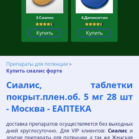
3.Сиалис
4.Дапоксетин
Купить
Купить
Препараты для потенции
Купить сиалис форте
Сиалис, таблетки
покрыт.плен.об. 5 мг 28 шт
- Москва - ЕАПТЕКА
доставка препаратов осуществляется без выходных
дней круглосуточно. Для VIP клиентов:
Сиалис
и
другие препараты для потенции, а так же Женская