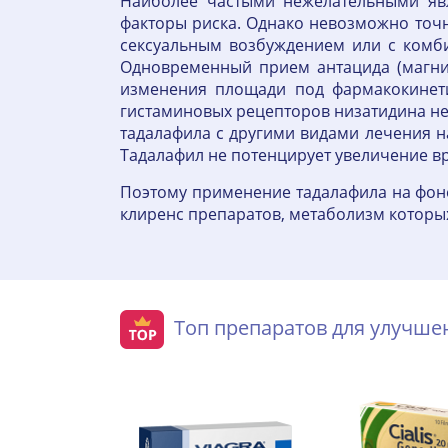
Наиболее частыми нежелательными явл
факторы риска. Однако невозможно точн
сексуальным возбуждением или с комби
Одновременный прием антацида (магния
изменения площади под фармакокинети
гистаминовых рецепторов низатидина не
тадалафила с другими видами лечения 
Тадалафил не потенцирует увеличение в
Поэтому применение тадалафила на фоне
клиренс препаратов, метаболизм которых
Топ препаратов для улучш