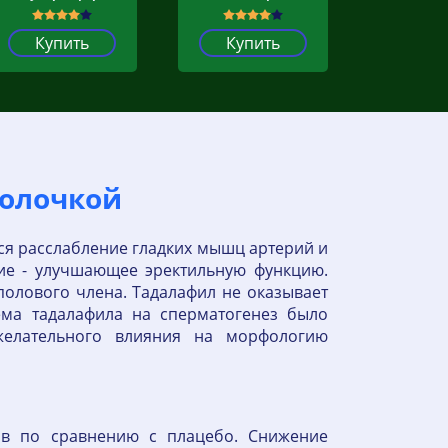
Купить
Купить
болочкой
ся расслабление гладких мышц артерий и
вие - улучшающее эректильную функцию.
олового члена. Тадалафил не оказывает
ема тадалафила на сперматогенез было
желательного влияния на морфологию
ов по сравнению с плацебо. Снижение