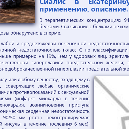
Сиалис в Екатеринб
применению, описание.
В терапевтических концентрациях 9
белками. Связывание с белками не изм
дозы обнаружено в сперме.
слабой и среднетяжелой печеночной недостаточностью
ночной недостаточностью (класс С по классификаци
ньше примерно на 19%, чем у здоровых лиц. эректиль
чественной гиперплазией предстательной железы; 
оне доброкачественной гиперплазии предстательной ж
илу или любому веществу, входящему в
в, содержащих любые органические
аличие противопоказаний к сексуальной
ниями (инфаркт миокарда в течение
енокардия, возникновение приступа
роническая сердечная недостаточность
 90/50 мм рт.ст.), неконтролируемая
 инсульт в течение последних 6 мес);