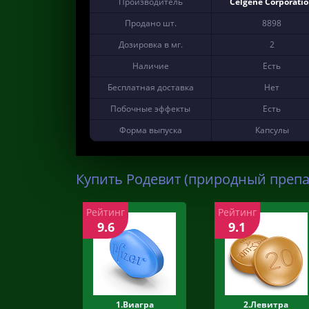
Производитель
Celgene Corporati
Продано шт.
8898
Дозировка в мг.
2
Наличие
Есть
Бесплатная доставка
Нет
Побочные эффекты
Есть
Форма выпуска
Капсулы
Купить Родевит (природный препар
Рейтинг
Рейтинг
9.6
9.1
1.Виагра
2.Левитра