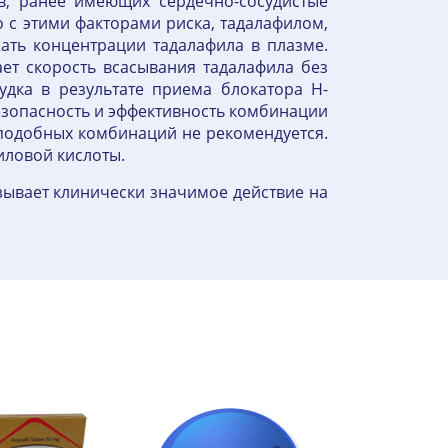
в, ранее имеющих сердечно-сосудистые
 с этими факторами риска, тадалафилом,
ать концентрации тадалафила в плазме.
ет скорость всасывания тадалафила без
дка в результате приема блокатора Н-
езопасность и эффективность комбинации
подобных комбинаций не рекомендуется.
иловой кислоты.
зывает клинически значимое действие на