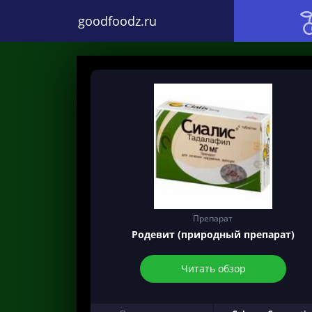
goodfoodz.ru
Препарат
Родевит (природный препарат)
Читать обзор