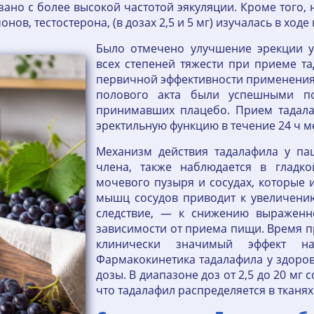
ано с более высокой частотой эякуляции. Кроме того,
в, тестостерона, (в дозах 2,5 и 5 мг) изучалась в ходе
Было отмечено улучшение эрекции у
всех степеней тяжести при приеме та
первичной эффективности применения т
полового акта были успешными п
принимавших плацебо. Прием тадала
эректильную функцию в течение 24 ч м
Механизм действия тадалафила у па
члена, также наблюдается в гладко
мочевого пузыря и сосудах, которые 
мышц сосудов приводит к увеличению 
следствие, — к снижению выраженн
зависимости от приема пищи. Время п
клинически значимый эффект на
Фармакокинетика тадалафила у здоро
дозы. В диапазоне доз от 2,5 до 20 мг с
что тадалафил распределяется в тканях