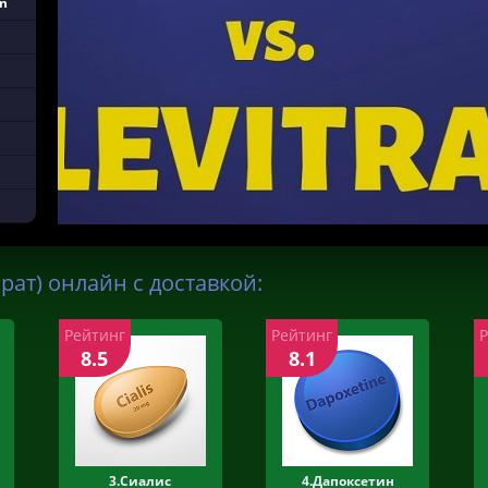
on
ат) онлайн с доставкой:
Рейтинг
Рейтинг
8.5
8.1
3.Сиалис
4.Дапоксетин