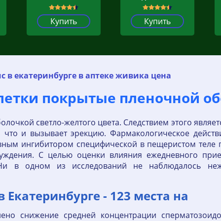
Купить
Купить
с в екатеринбурге в аптеке живика цена
блетки покрытые пленочной о
лочкой светло-желтого цвета. Следствием этого являет
, что и вызывает эрекцию. Фармакологическое дейст
вным ингибитором специфической в пещеристом теле п
збуждения. С целью оценки влияния ежедневного при
 Ни в одном из исследований не наблюдалось не
 в Екатеринбурге - 123 места на
ено снижение средней концентрации сперматозоид