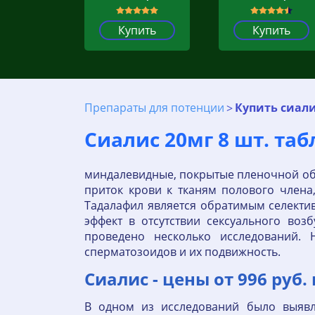
Купить
Купить
Препараты для потенции
Купить сиали
Сиалис 20мг 8 шт. та
миндалевидные, покрытые пленочной обо
приток крови к тканям полового члена
Тадалафил является обратимым селекти
эффект в отсутствии сексуального во
проведено несколько исследований.
сперматозоидов и их подвижность.
Сиалис - цены от 996 руб.
В одном из исследований было выявл