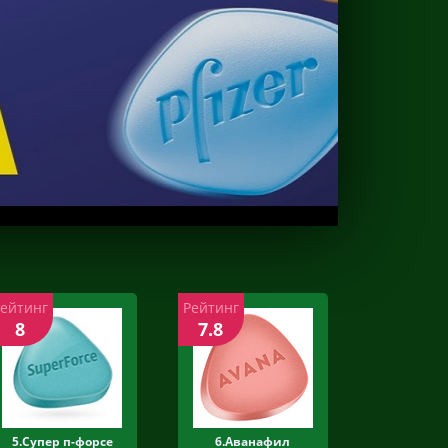
Рейтинг
Рейтинг
8
7.8
5.Супер п-форсе
6.Аванафил