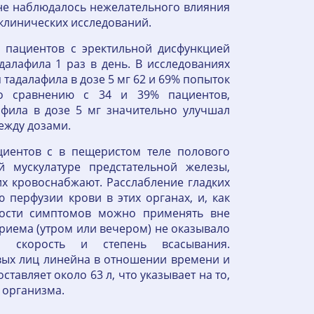
 не наблюдалось нежелательного влияния
 клинических исследований.
 пациентов с эректильной дисфункцией
далафила 1 раз в день. В исследованиях
адалафила в дозе 5 мг 62 и 69% попыток
о сравнению с 34 и 39% пациентов,
фила в дозе 5 мг значительно улучшал
ежду дозами.
циентов с в пещеристом теле полового
й мускулатуре предстательной железы,
их кровоснабжают. Расслабление гладких
перфузии крови в этих органах, и, как
ости симптомов можно применять вне
риема (утром или вечером) не оказывало
 скорость и степень всасывания.
вых лиц линейна в отношении времени и
оставляет около 63 л, что указывает на то,
 организма.