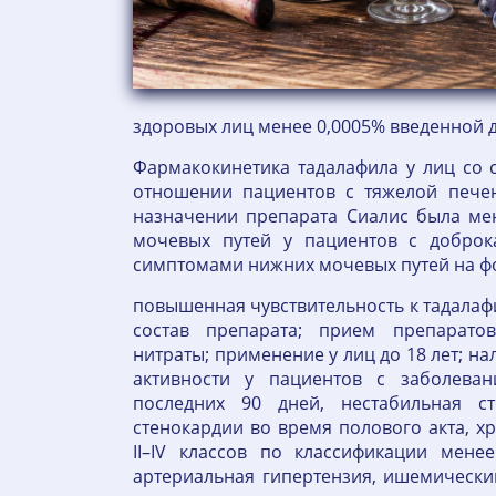
здоровых лиц менее 0,0005% введенной 
Фармакокинетика тадалафила у лиц со 
отношении пациентов с тяжeлой печe
назначении препарата Сиалис была ме
мочевых путей у пациентов с доброка
симптомами нижних мочевых путей на ф
повышенная чувствительность к тадалаф
состав препарата; прием препарато
нитраты; применение у лиц до 18 лет; н
активности у пациентов с заболева
последних 90 дней, нестабильная ст
стенокардии во время полового акта, х
II–IV классов по классификации менее
артериальная гипертензия, ишемический