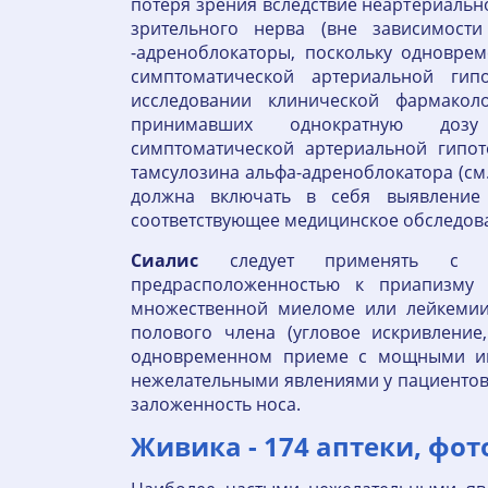
потеря зрения вследствие неартериаль
зрительного нерва (вне зависимост
-адреноблокаторы, поскольку одновре
симптоматической артериальной гип
исследовании клинической фармакол
принимавших однократную дозу
симптоматической артериальной гипо
тамсулозина альфа-адреноблокатора (см
должна включать в себя выявление
соответствующее медицинское обследова
Сиалис
следует применять с о
предрасположенностью к приапизму 
множественной миеломе или лейкемии
полового члена (угловое искривление
одновременном приеме с мощными ин
нежелательными явлениями у пациентов с
заложенность носа.
Живика - 174 аптеки, фот