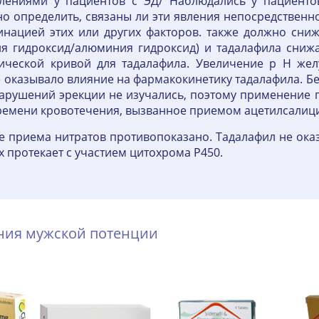
ениями у пациентов с ЭД/ Наблюдались у пациенто
о определить, связаны ли эти явления непосредственно
нацией этих или других факторов. также должно сниж
 гидроксид/алюминия гидроксид) и тадалафила снижа
ческой кривой для тадалафила. Увеличение р Н желу
 оказывало влияние на фармакокинетику тадалафила. Б
нарушений эрекции не изучались, поэтому применение 
ремени кровотечения, вызванное приемом ацетилсалиц
 приема нитратов противопоказано. Тадалафил не ока
 протекает с участием цитохрома P450.
ения мужской потенции