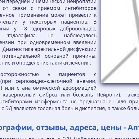
ной передней ишемической нейропатии
и от связи с приемом ингибиторов
менное применение может привести к
отензии у некоторых пациентов. В
огии у 18 здоровых добровольцев,
 тадалафила, не наблюдалось
тензии при одновременном введении
. Диагностика эректильной дисфункции
 потенциальной основной причины,
ние и определение тактики лечения.
сторожностью у пациентов с
(при серповидно-клеточной анемии,
) или с анатомической деформацией
, кавернозный фиброз или болезнь Пейрони). Такж
гибиторами изофермента не предназначен для при
 ЭД являются головная боль и диспепсия, а также боль 
ографии, отзывы, адреса, цены - Ап