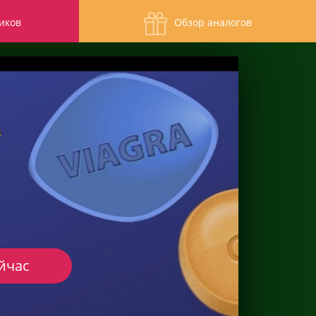
иков
Обзор аналогов
йчас