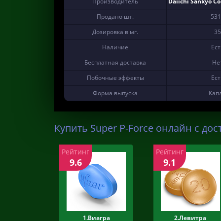
Производитель
Daiichi Sankyo C
Продано шт.
531
Дозировка в мг.
35
Наличие
Ест
Бесплатная доставка
Не
Побочные эффекты
Ест
Форма выпуска
Кап
Купить Super P-Force онлайн с дос
Рейтинг
Рейтинг
9.6
9.1
1.Виагра
2.Левитра