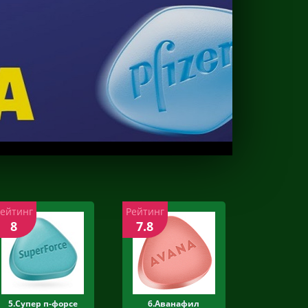
Рейтинг
Рейтинг
8
7.8
5.Супер п-форсе
6.Аванафил