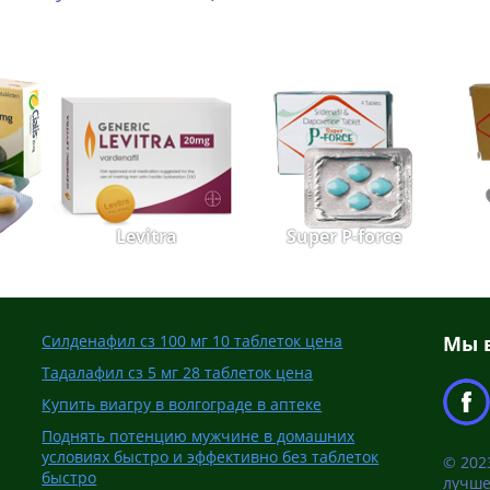
Levitra
Super P-force
Силденафил сз 100 мг 10 таблеток цена
Мы в
Тадалафил сз 5 мг 28 таблеток цена
Купить виагру в волгограде в аптеке
Поднять потенцию мужчине в домашних
условиях быстро и эффективно без таблеток
© 202
быстро
лучше