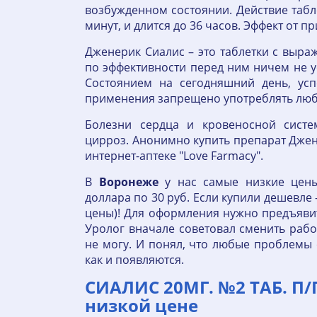
возбужденном состоянии. Действие табл
минут, и длится до 36 часов. Эффект от 
Дженерик Сиалис – это таблетки с выра
по эффективности перед ним ничем не у
Состоянием на сегодняшний день, ус
применения запрещено употреблять люб
Болезни сердца и кровеносной систем
цирроз. Анонимно купить препарат Дже
интернет-аптеке "Love Farmacy".
В
Воронеже
у нас самые низкие цены
доллара по 30 руб. Если купили дешевле 
цены)! Для оформления нужно предъяви
Уролог вначале советовал сменить рабо
не могу. И понял, что любые проблемы 
как и появляются.
СИАЛИС 20МГ. №2 ТАБ. П/
низкой цене