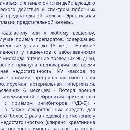
личаться степенью очистки действующего
ческого действия и спектром побочных
й предстательной железы. Эректильная
плазии предстательной железы.
 тадалафилу или к любому веществу,
случае приема препаратов, содержащих
именение у лиц до 18 лет; - Наличие
тивности у пациентов с заболеваниями
 миокарда в течение последних 90 дней,
овение приступа стенокардии во время
ная недостаточность II-IV классов по
мые аритмии, артериальная гипотензия
ролируемая артериальная гипертензия,
следних 6 месяцев; - Потеря зрения
й ишемической нейропатии зрительного
и с приёмом ингибиторов ФДЭ-5); -
 а также лекарственных средств для
сто (более 2 раз в неделю) применение у
недостаточностью (клиренс креатинина
ы, непереносимость лактозы, глюкозо-