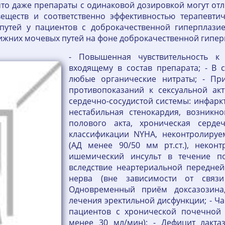
что даже препараты с одинаковой дозировкой могут от
веществ и соответственно эффективностью терапевти
утей у пациентов с доброкачественной гиперплазие
ижних мочевых путей на фоне доброкачественной гипер
- Повышенная чувствительность к
входящему в состав препарата; - В 
любые органические нитраты; - Пр
противопоказаний к сексуальной ак
сердечно-сосудистой системы: инфаркт
нестабильная стенокардия, возникн
полового акта, хроническая сердеч
классификации NYHA, неконтролируе
(АД менее 90/50 мм рт.ст.), неконт
ишемический инсульт в течение по
вследствие неартериальной передне
нерва (вне зависимости от связ
Одновременный приём доксазозина,
лечения эректильной дисфункции; - Ча
пациентов с хронической почечной 
менее 30 мл/мин); - Дефицит лактаз