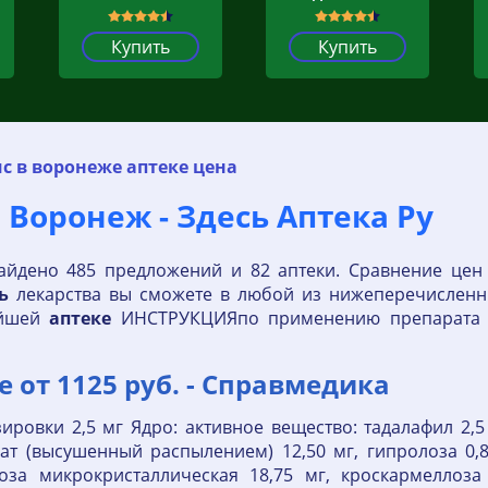
Купить
Купить
с в воронеже аптеке цена
. Воронеж - Здесь Аптека Ру
айдено 485 предложений и 82 аптеки. Сравнение це
ь
лекарства вы сможете в любой из нижеперечисленн
йшей
аптеке
ИНСТРУКЦИЯпо применению препарата С
 от 1125 руб. - Справмедика
ировки 2,5 мг Ядро: активное вещество: тадалафил 2,
т (высушенный распылением) 12,50 мг, гипролоза 0,87
оза микрокристаллическая 18,75 мг, кроскармеллоза