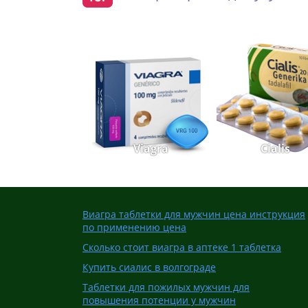
Viagra
Cialis
Виагра таблетки для мужчин цена инструкция
по применению цена
Сколько стоит виагра в аптеке 1 таблетка
Купить сиалис в волгограде
Таблетки для пожилых мужчин для
повышения потенции у мужчин