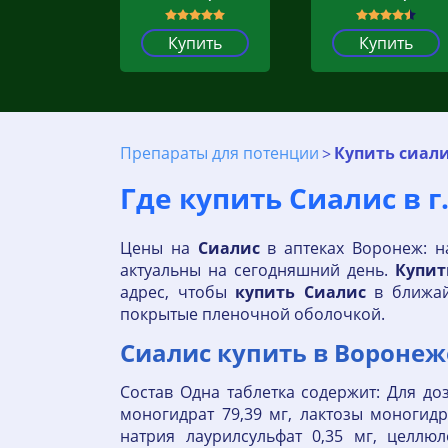
Купить
Купить
Препараты для потенции
Купить сиали
Где купить Сиалис в г
Цены на
Сиалис
в аптеках Воронеж: н
актуальны на сегодняшний день.
Купит
адрес, чтобы
купить
Сиалис
в ближа
покрытые пленочной оболочкой.
Сиалис купить в Воронеже
Состав Одна таблетка содержит: Для доз
моногидрат 79,39 мг, лактозы моногидра
натрия лаурилсульфат 0,35 мг, целлюл