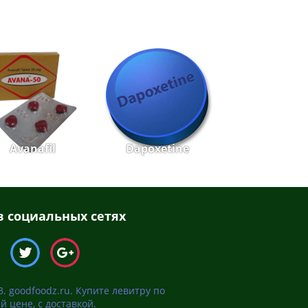
Avanafil
Dapoxetine
 социальных сетях
3. goodfoodz.ru. Купите левитру по
й цене, с доставкой.