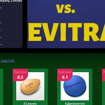
ompany, Limited
9
ь
т
ь
ли
тавкой:
Рейтинг
Рейтинг
8.5
8.1
3.Сиалис
4.Дапоксетин