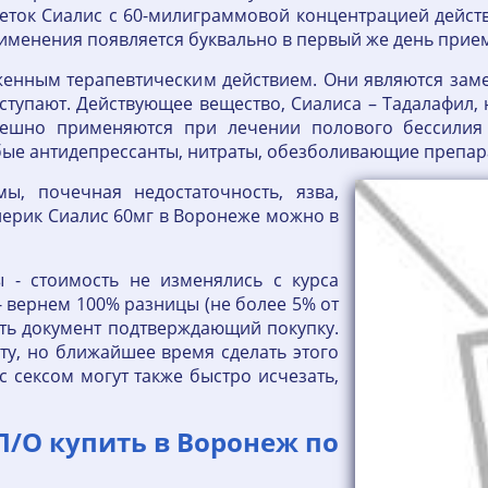
еток Сиалис с 60-милиграммовой концентрацией действ
применения появляется буквально в первый же день прие
женным терапевтическим действием. Они являются зам
ступают. Действующее вещество, Сиалиса – Тадалафил,
пешно применяются при лечении полового бессилия
ые антидепрессанты, нитраты, обезболивающие препар
ы, почечная недостаточность, язва,
нерик Сиалис 60мг в Воронеже можно в
 - стоимость не изменялись с курса
- вернем 100% разницы (не более 5% от
ть документ подтверждающий покупку.
ту, но ближайшее время сделать этого
с сексом могут также быстро исчезать,
П/О купить в Воронеж по