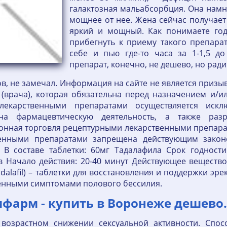
галактозная мальабсорбция. Она намно
мощнее от нее. Жена сейчас получает
яркий и мощный. Как понимаете год
прибегнуть к приему такого препарат
себе и пью где-то часа за 1-1,5 до
препарат, конечно, не дешево, но ради
ов, не замечал. Информация на сайте не является приз
 (врача), которая обязательна перед назначением и/
 лекарственными препаратами осуществляется искл
 фармацевтическую деятельность, а также раз
онная торговля рецептурными лекарственными препара
енными препаратами запрещена действующим законо
В составе таблетки: 60мг Тадалафила Срок годности:
в Начало действия: 20-40 минут Действующее вещество
Tadalafil) – таблетки для восстановления и поддержки э
енными симптомами полового бессилия.
ифарм - купить в Воронеже дешево.
возрастном снижении сексуальной активности. Спос