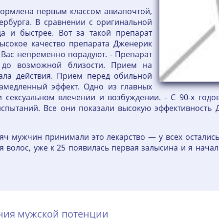
оформлена первым классом авиапочтой,
ербурга. В сравнении с оригинальной
да и быстрее. Вот за такой препарат
ысокое качество препарата Дженерик
 Вас непременно порадуют. - Препарат
 до возможной близости. Прием на
ала действия. Прием перед обильной
амедленный эффект. Одно из главных
и сексуальном влечении и возбуждении. - С 90-х год
спытаний. Все они показали высокую эффективность 
ысяч мужчин принимали это лекарство — у всех осталис
я волос, уже к 25 появилась первая залысина и я нача
ения мужской потенции