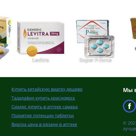
Levitra
Super P-force
Купить китайскую виагру дешево
Мы в
Тадалафил купить красноярск
Сиалис купить в аптеке самара
Поднятие потенции таблетки
© 202
Виагра цена в рязани в аптеке
лучше