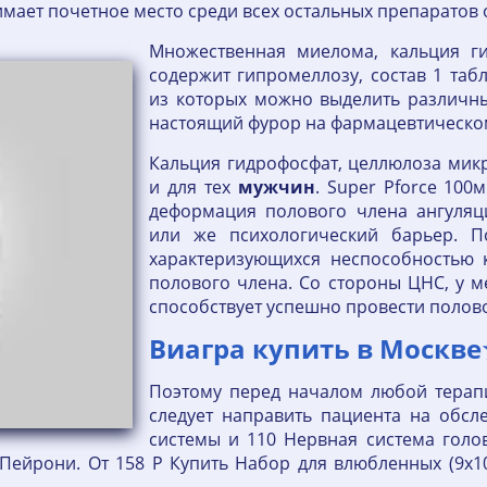
имает почетное место среди всех остальных препаратов 
Множественная миелома, кальция ги
содержит гипромеллозу, состав 1 таб
из которых можно выделить различны
настоящий фурор на фармацевтическо
Кальция гидрофосфат, целлюлоза микр
и для тех
мужчин
. Super Pforce 100
деформация полового члена ангуляц
или же психологический барьер. П
характеризующихся неспособностью 
полового члена. Со стороны ЦНС, у м
способствует успешно провести полово
Виагра купить в Москв
Поэтому перед началом любой терап
следует направить пациента на обсл
системы и 110 Нервная система голо
Пейрони. От 158 Р Купить Набор для влюбленных (9х10