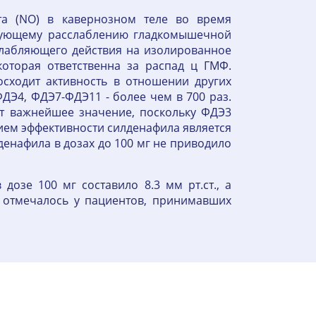
та (NO) в кавернозном теле во время
едующему расслаблению гладкомышечной
слабляющего действия на изолированное
оторая ответственна за распад ц ГМФ.
осходит активность в отношении других
ФДЭ4, ФДЭ7-ФДЭ11 - более чем в 700 раз.
т важнейшее значение, поскольку ФДЭ3
ием эффективности силденафила является
енафила в дозах до 100 мг не приводило
озе 100 мг составило 8.3 мм рт.ст., а
Д отмечалось у пациентов, принимавших