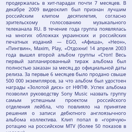
продержалась в хит-парадах почти 7 месяцев. В
декабре 2009 видеоклип был признан лучшим
российским клипом десятилетия, согласно
зрительскому голосованию музыкального
телеканала RU. В течение года группа появлялась
на многих обложках украинских и российских
печатных изданий — EGO, «Афиша», «Неон»,
«Пингвин», Maxim, Play, «Отдохни! 14 апреля 2003
года вышел второй альбом группы «Стоп! Весь
первый запланированный тираж альбома был
полностью заказан за месяц до официальной даты
релиза. За первые 6 месяцев было продано свыше
500 000 экземпляров, за что альбом был удостоен
награды «Золотой диск» от НФПФ. Успех альбома
позволил руководству Sony Music назвать группу
самым успешным проектом российского
отделения лейбла, что повлияло на принятие
решения о записи дебютного англоязычного
альбома коллектива. Клип попал в «горячую»
ротацию на российском MTV (более 50 показов в