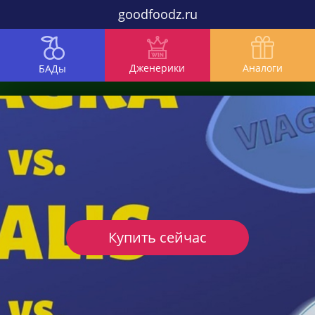
goodfoodz.ru
Дженерики
Аналоги
БАДы
Купить сейчас