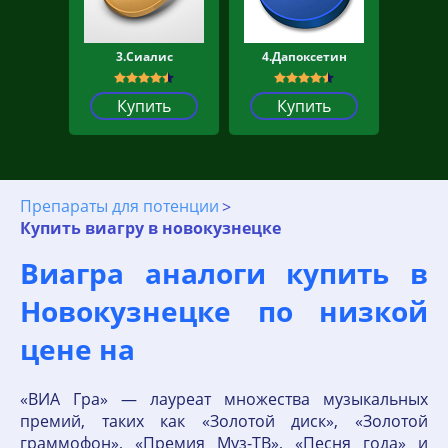
3.Сиалис
4.Дапоксетин
Купить
Купить
Препараты для потенции
Купить виагру в новокузнецке
Виагра аналоги купить в
Новокузнецке по низкой
цене на
«ВИА Гра» — лауреат множества музыкальных
премий, таких как «Золотой диск», «Золотой
граммофон», «Премия Муз-ТВ», «Песня года» и