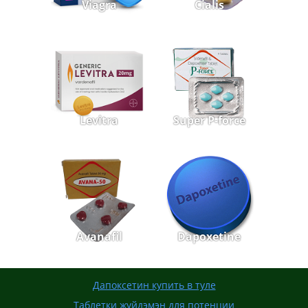
Viagra
Cialis
Levitra
Super P-force
Avanafil
Dapoxetine
Дапоксетин купить в туле
Таблетки жуйдэмэн для потенции