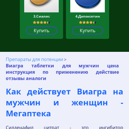
3.Сиалис
4.Дапоксетин
Купить
Купить
Препараты для потенции
Виагра таблетки для мужчин цена
инструкция по применению действие
отзывы аналоги
Как действует Виагра на
мужчин и женщин -
Мегаптека
Силденафил цитрат - это ингибитор