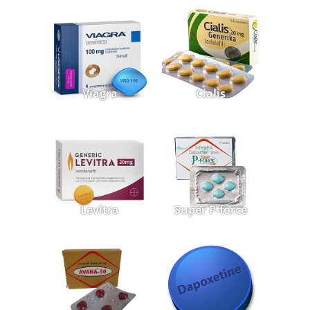
Viagra
Cialis
Levitra
Super P-force