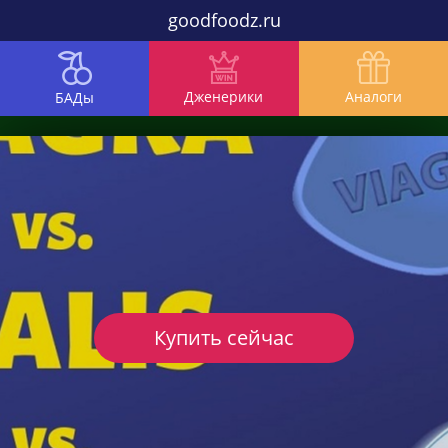
goodfoodz.ru
Дженерики
Аналоги
БАДы
Купить сейчас