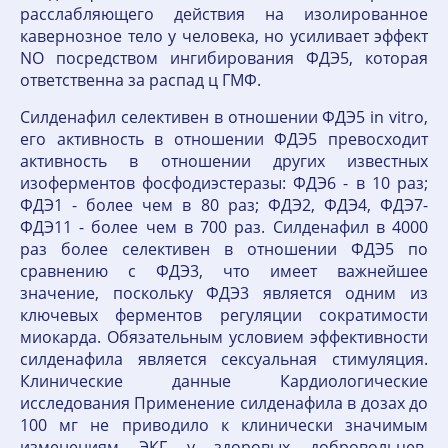
расслабляющего действия на изолированное
кавернозное тело у человека, но усиливает эффект
NO посредством ингибирования ФДЭ5, которая
ответственна за распад ц ГМФ.
Силденафил селективен в отношении ФДЭ5 in vitro,
его активность в отношении ФДЭ5 превосходит
активность в отношении других известных
изоферментов фосфодиэстеразы: ФДЭ6 - в 10 раз;
ФДЭ1 - более чем в 80 раз; ФДЭ2, ФДЭ4, ФДЭ7-
ФДЭ11 - более чем в 700 раз. Силденафил в 4000
раз более селективен в отношении ФДЭ5 по
сравнению с ФДЭ3, что имеет важнейшее
значение, поскольку ФДЭ3 является одним из
ключевых ферментов регуляции сократимости
миокарда. Обязательным условием эффективности
силденафила является сексуальная стимуляция.
Клинические данные Кардиологические
исследования Применение силденафила в дозах до
100 мг не приводило к клинически значимым
изменениям ЭКГ у здоровых добровольцев.