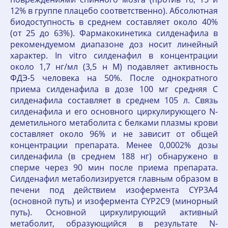
12% в группе плацебо соответственно). Абсолютная
биодоступность в среднем составляет около 40%
(от 25 до 63%). Фармакокинетика силденафила в
рекомендуемом диапазоне доз носит линейный
характер. In vitro силденафил в концентрации
около 1,7 нг/мл (3,5 н М) подавляет активность
ФДЭ-5 человека на 50%. После однократного
приема силденафила в дозе 100 мг средняя C
силденафила составляет в среднем 105 л. Связь
силденафила и его основного циркулирующего N-
деметильного метаболита с белками плазмы крови
составляет около 96% и не зависит от общей
концентрации препарата. Менее 0,0002% дозы
силденафила (в среднем 188 нг) обнаружено в
сперме через 90 мин после приема препарата.
Силденафил метаболизируется главным образом в
печени под действием изофермента CYP3A4
(основной путь) и изофермента CYP2C9 (минорный
путь). Основной циркулирующий активный
метаболит, образующийся в результате N-