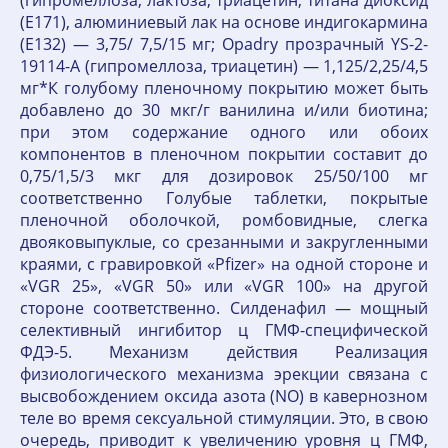
(гипромеллоза, лактоза, триацетин, титана диоксид
(Е171), алюминиевый лак на основе индигокармина
(Е132) — 3,75/ 7,5/15 мг; Opadry прозрачный YS-2-
19114-A (гипромеллоза, триацетин) — 1,125/2,25/4,5
мг*К голубому пленочному покрытию может быть
добавлено до 30 мкг/г ванилина и/или биотина;
при этом содержание одного или обоих
компонентов в пленочном покрытии составит до
0,75/1,5/3 мкг для дозировок 25/50/100 мг
соответственно Голубые таблетки, покрытые
пленочной оболочкой, ромбовидные, слегка
двояковыпуклые, со срезанными и закругленными
краями, с гравировкой «Pfizer» на одной стороне и
«VGR 25», «VGR 50» или «VGR 100» на другой
стороне соответственно. Силденафил — мощный
селективный ингибитор ц ГМФ-специфической
ФДЭ-5. Механизм действия Реализация
физиологического механизма эрекции связана с
высвобождением оксида азота (NO) в кавернозном
теле во время сексуальной стимуляции. Это, в свою
очередь, приводит к увеличению уровня ц ГМФ,