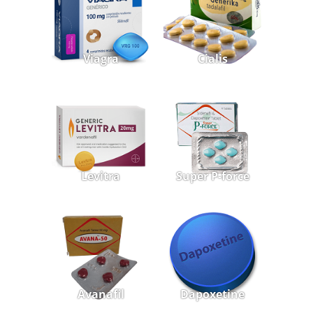
Viagra
Cialis
Levitra
Super P-force
Avanafil
Dapoxetine