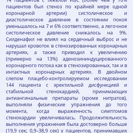
14 пациентов с тяжелой ИБС (более чем у 70%
пациентов был стеноз по крайней мере одной
коронарной артерии) систолическое и
диастолическое давление в состоянии покоя
уменьшалось на 7 и 6% соответственно, а легочное
систолическое давление снижалось на 9%.
Силденафил не влиял на сердечный выброс и не
нарушал кровоток в стенозированных коронарных
артериях, а также приводил к увеличению
(примерно на 13%) аденозининдуцированного
коронарного потока как в стенозированных, так и в
интактных коронарных артериях. В двойном
слепом плацебо-контролируемом исследовании
144 пациента с эректильной дисфункцией и
стабильной стенокардией, принимающих
антиангинальные препараты (кроме нитратов),
выполняли физические упражнения до того
момента, когда выраженность симптомов
стенокардии увеличивалась. Продолжительность
выполнения упражнения была достоверно больше
(19,9 сек; 0,9–38,9 сек) у пациентов, принимавших