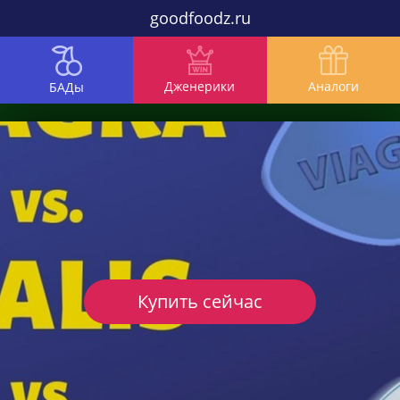
goodfoodz.ru
Дженерики
Аналоги
БАДы
Купить сейчас