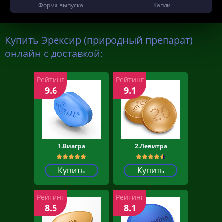
Форма выпуска
Капли
Купить Эрексир (природный препарат)
онлайн с доставкой:
Рейтинг
Рейтинг
9.6
9.1
1.Виагра
2.Левитра
Купить
Купить
Рейтинг
Рейтинг
8.5
8.1