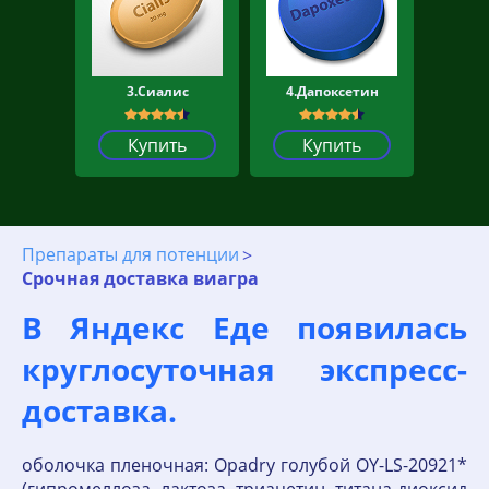
3.Сиалис
4.Дапоксетин
Купить
Купить
Препараты для потенции
Срочная доставка виагра
В Яндекс Еде появилась
круглосуточная экспресс-
доставка.
оболочка пленочная: Opadry голубой OY-LS-20921*