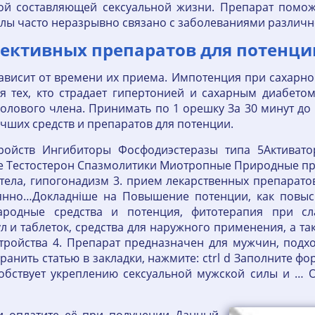
ой составляющей сексуальной жизни. Препарат помож
лы часто неразрывно связано с заболеваниями различно
фективных препаратов для потенци
висит от времени их приема. Импотенция при сахарном 
я тех, кто страдает гипертонией и сахарным диабетом
лового члена. Принимать по 1 орешку За 30 минут до 
чших средств и препаратов для потенции.
ройств Ингибиторы Фосфодиэстеразы типа 5Активато
 е Тестостерон Спазмолитики Миотропные Природные п
ела, гипогонадизм 3. прием лекарственных препарато
оянно…Докладніше на Повышение потенции, как повы
ародные средства и потенция, фитотерапия при сл
 и таблеток, средства для наружного применения, а т
тройства 4. Препарат предназначен для мужчин, подход
ранить статью в закладки, нажмите: ctrl d Заполните ф
бствует укреплению сексуальной мужской силы и … Оп