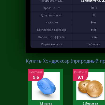
Производитель
ConnectiveRx, L
Продано шт.
5035
Дозировка в мг.
8
Наличие
Нет
Бесплатная доставка
Нет
Побочные эффекты
Есть
Форма выпуска
Таблетки
Купить Хондрексар (природный пр
Рейтинг
Рейтинг
9.6
9.1
1.Виагра
2.Левитра