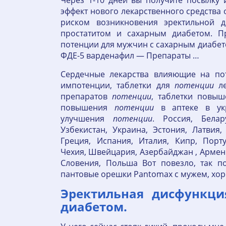
Через 1-10 дней вы получите посылку
эффект нового лекарственного средства
риском возникновения эректильной 
простатитом и сахарным диабетом. 
потенции для мужчин с сахарным диабе
ФДЕ-5 варденафил — Препараты …
Сердечные лекарства влияющие на по
импотенции, таблетки для
потенции
ле
препаратов
потенции
, таблетки повы
повышения
потенции
в аптеке в укр
улучшения
потенции
. Россия, Белар
Узбекистан, Украина, Эстония, Латвия,
Греция, Испания, Италия, Кипр, Порт
Чехия, Швейцария, Азербайджан , Армения
Словения, Польша Вот повезло, так п
пантовые орешки Pantomax с мужем, хоро
Эректильная дисфункци
диабетом.