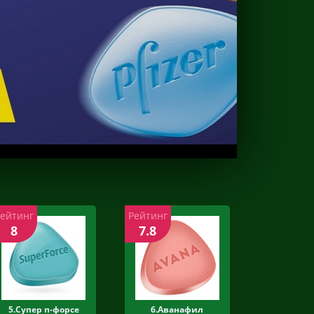
Рейтинг
Рейтинг
8
7.8
5.Супер п-форсе
6.Аванафил