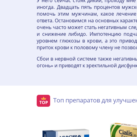
У него сейчас стояк дикий, проходу мн
иногда. Двадцать пять процентов мужс
помочь этим мужчинам, какое лечение
ответа. Остановимся на основных харак
очень часто может стать негативным сле
и снижение либидо. Импотенцию подча
уровнем глюкозы в крови, а это приво
приток крови к половому члену не позв
Сбои в нервной системе также негатив
огонь» и приводят к эректильной дисфун
Топ препаратов для улучш