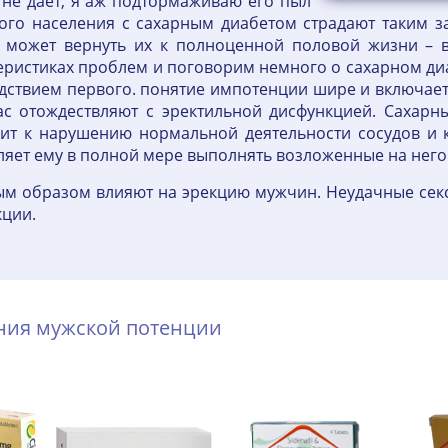
е не дает, я аж подтормаживаю его пыл
кого населения с сахарным диабетом страдают таким 
 может вернуть их к полноценной половой жизни – 
теристиках проблем и поговорим немного о сахарном ди
дствием первого. понятие импотенции шире и включает
с отождествляют с эректильной дисфункцией. Сахарн
дит к нарушению нормальной деятельности сосудов и 
оляет ему в полной мере выполнять возложенные на нег
ным образом влияют на эрекцию мужчин. Неудачные сек
кции.
ения мужской потенции