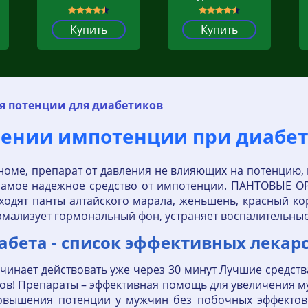
Купить
Купить
я потенции для диабетиков
ечении импотенции при диабе
оме, препарат от давления не влияющих на потенцию, п
 самое надежное средство от импотенции. ПАНТОВЫЕ О
входят панты алтайского марала, женьшень, красный ко
рмализует гормональный фон, устраняет воспалительны
абета - список эффективных лекар
чинает действовать уже через 30 минут Лучшие средств
ов! Препараты – эффективная помощь для увеличения м
 повышения потенции у мужчин без побочных эффекто