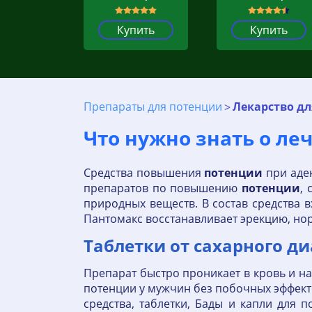
Купить
Купить
Препараты для потенции
Лекарство дл
Что нужно знать о л
Средства повышения
потенции
при аден
препаратов по повышению
потенции
,
природных веществ. В состав средства 
Пантомакс восстанавливает эрекцию, но
Таблетки от сахарного ди
Препарат быстро проникает в кровь и на
потенции у мужчин без побочных эффект
средства, таблетки, Бады и капли для