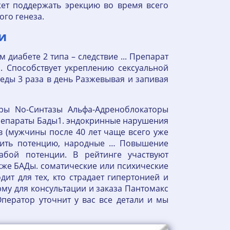
ет поддержать эрекцию во время всего
го генеза.
и
диабете 2 типа – следствие ... Препарат
. Способствует укреплению сексуальной
еды 3 раза в день Разжевывая и запивая
ры No-Синтазы Альфа-Адреноблокаторы
репараты Бады1. эндокринные нарушения
в (мужчины после 40 лет чаще всего уже
сить потенцию, народные … Повышение
абой потенции. В рейтинге участвуют
акже БАДы. соматические или психические
ит для тех, кто страдает гипертонией и
орму для консультации и заказа Пантомакс
ератор уточнит у вас все детали и мы