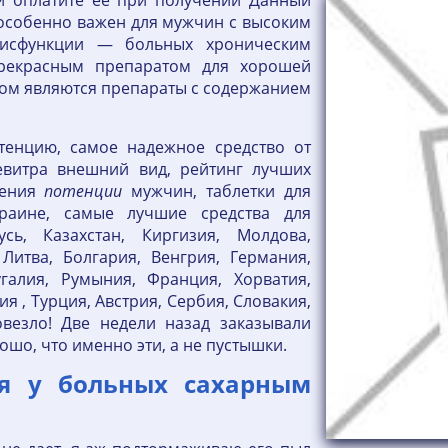
 и оплатите её при получении Данный
 особенно важен для мужчин с высоким
дисфункции — больных хроническим
Прекрасным препаратом для хорошей
том являются препараты с содержанием
тенцию, самое надежное средство от
витра внешний вид, рейтинг лучших
шения
потенции
мужчин, таблетки для
аине, самые лучшие средства для
усь, Казахстан, Киргизия, Молдова,
 Литва, Болгария, Венгрия, Германия,
угалия, Румыния, Франция, Хорватия,
 , Турция, Австрия, Сербия, Словакия,
овезло! Две недели назад заказывали
шо, что именно эти, а не пустышки.
я у больных сахарным