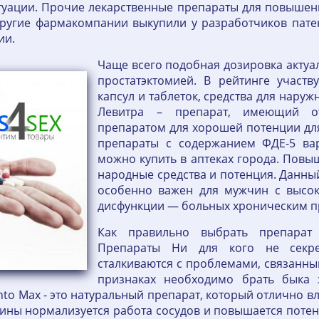
туации. Прочие лекарственные препараты для повышен
другие фармакомпании выкупили у разработчиков патен
ии.
Чаще всего подобная дозировка актуа
простатэктомией. В рейтинге участ
капсул и таблеток, средства для нару
Левитра – препарат, имеющий от
препаратом для хорошей потенции дл
препараты с содержанием ФДЕ-5 ва
можно купить в аптеках города. Повы
народные средства и потенция. Данный
особенно важен для мужчин с высок
дисфункции — больных хроническим п
Как правильно выбрать препара
Препараты Ни для кого не секре
сталкиваются с проблемами, связанны
признаках необходимо брать быка 
o Max - это натуральный препарат, который отлично вли
ины нормализуется работа сосудов и повышается потен