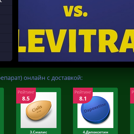
LC
епарат) онлайн с доставкой:
Рейтинг
Рейтинг
8.5
8.1
3.Сиалис
4.Дапоксетин